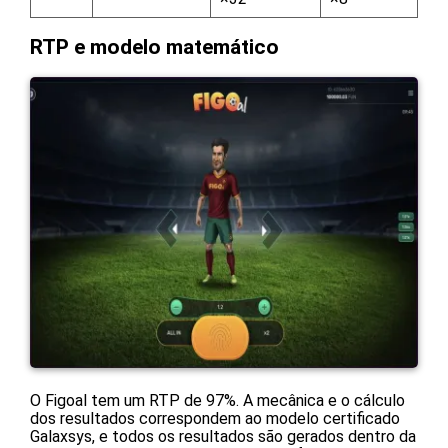
RTP e modelo matemático
O Figoal tem um RTP de 97%. A mecânica e o cálculo
dos resultados correspondem ao modelo certificado
Galaxsys, e todos os resultados são gerados dentro da