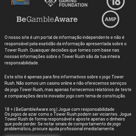
O nosso site é um portal de informação independente e não é
responsável pela exatidão da informação apresentada sobre o
Tower Rush. Quaisquer decisões que tomes com base nas
nossas informações sobre o Tower Rush são da tua inteira
responsabilidade.
Este sítio é apenas para fins informativos sobre o jogo Tower
Rush. Não somos um casino online e não oferecemos serviços
de jogo Tower Rush, mas apenas fornecemos relatórios de teste
e comparações deste inovador jogo com tema de construção.
18 + | BeGambleAware.org | Jogue com responsabilidade
Os jogos de azar como o Tower Rush podem ser viciantes. Jogue
Tower Rush de forma responsável e aposte apenas o dinheiro
que pode perder. Se notar sinais de comportamento de jogo
problemático, procure ajuda profissional imediatamente.