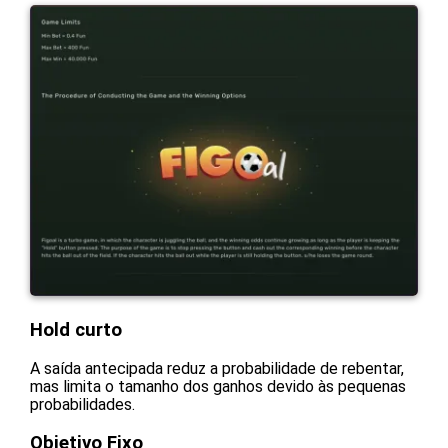
Hold curto
A saída antecipada reduz a probabilidade de rebentar,
mas limita o tamanho dos ganhos devido às pequenas
probabilidades.
Objetivo Fixo