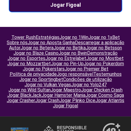
Jogar Figoal
Tower Rush
Estratégias
Jogar no 1Win
Jogar no 1xBet
Sobre nós
Jogar no Aposta Ganha
Descarregar a aplicação
Autor
Jogar no Betera
Jogar no Betika
Jogar no Betsson
Jogar no Blaze Casino
Jogar no Bwin
Demonstração
Jogar no Esportes
Jogar no Estrelabet
Jogar no Mostbet
Jogar no Mozzartbet
Jogar no Pin-Up
Jogar no Pokerdom
Jogar no Pokerstars
Jogar no Premier Bet
Política de privacidade
Jogo responsável
Testemunhos
Jogar no Sportingbet
Condições de utilização
Jogar no Vulkan Vegas
Jogar no Yolo247
Jogar no Wild Sultan
Jogar Maestro
Jogar Chicken Crash
Jogar BlackJack
Jogar Hamster Mania
Jogar Cosmo Saga
Jogar Crasher
Jogar Crash
Jogar Plinko Dice
Jogar Atlantis
Jogar Figoal