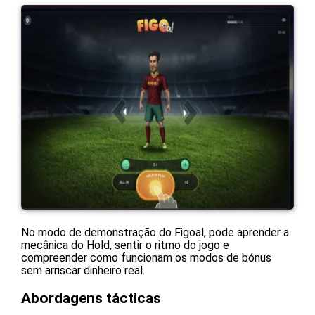
No modo de demonstração do Figoal, pode aprender a
mecânica do Hold, sentir o ritmo do jogo e
compreender como funcionam os modos de bónus
sem arriscar dinheiro real.
Abordagens tácticas