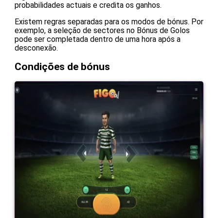
probabilidades actuais e credita os ganhos.
Existem regras separadas para os modos de bónus. Por
exemplo, a seleção de sectores no Bónus de Golos
pode ser completada dentro de uma hora após a
desconexão.
Condições de bónus