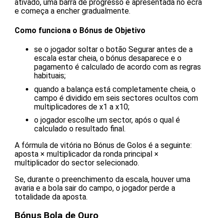
ativado, uma barra de progresso é apresentada no ecrã
e começa a encher gradualmente.
Como funciona o Bónus de Objetivo
se o jogador soltar o botão Segurar antes de a
escala estar cheia, o bónus desaparece e o
pagamento é calculado de acordo com as regras
habituais;
quando a balança está completamente cheia, o
campo é dividido em seis sectores ocultos com
multiplicadores de x1 a x10;
o jogador escolhe um sector, após o qual é
calculado o resultado final.
A fórmula de vitória no Bónus de Golos é a seguinte:
aposta × multiplicador da ronda principal ×
multiplicador do sector selecionado.
Se, durante o preenchimento da escala, houver uma
avaria e a bola sair do campo, o jogador perde a
totalidade da aposta.
Bónus Bola de Ouro