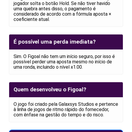
jogador solta o botão Hold. Se não tiver havido
uma quebra antes disso, o pagamento é
considerado de acordo com a fórmula aposta ×
coeficiente atual.
É possível uma perda imediata?
Sim. O Figoal não tem um início seguro, por isso é
possível perder uma aposta mesmo no início de
uma ronda, incluindo o nível x1.00.
Quem desenvolveu o Figoal?
O jogo foi criado pela Galaxsys Studios e pertence
à linha de jogos de ritmo rápido do fornecedor,
com ênfase na gestão do tempo e do risco.