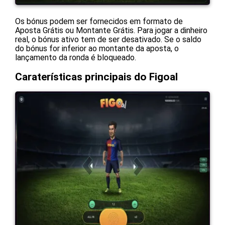
Os bónus podem ser fornecidos em formato de
Aposta Grátis ou Montante Grátis. Para jogar a dinheiro
real, o bónus ativo tem de ser desativado. Se o saldo
do bónus for inferior ao montante da aposta, o
lançamento da ronda é bloqueado.
Caraterísticas principais do Figoal