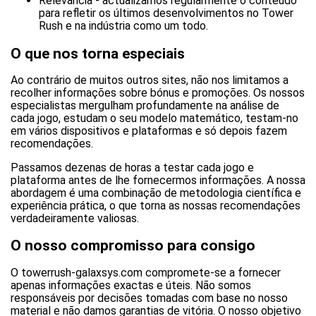
Relevância - actualizamos regularmente o conteúdo
para refletir os últimos desenvolvimentos no Tower
Rush e na indústria como um todo.
O que nos torna especiais
Ao contrário de muitos outros sites, não nos limitamos a
recolher informações sobre bónus e promoções. Os nossos
especialistas mergulham profundamente na análise de
cada jogo, estudam o seu modelo matemático, testam-no
em vários dispositivos e plataformas e só depois fazem
recomendações.
Passamos dezenas de horas a testar cada jogo e
plataforma antes de lhe fornecermos informações. A nossa
abordagem é uma combinação de metodologia científica e
experiência prática, o que torna as nossas recomendações
verdadeiramente valiosas.
O nosso compromisso para consigo
O towerrush-galaxsys.com compromete-se a fornecer
apenas informações exactas e úteis. Não somos
responsáveis por decisões tomadas com base no nosso
material e não damos garantias de vitória. O nosso objetivo