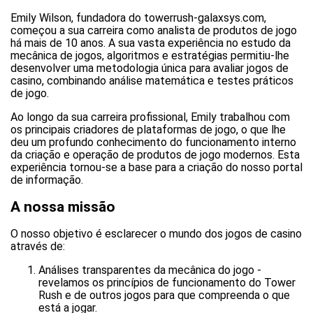
Emily Wilson, fundadora do towerrush-galaxsys.com,
começou a sua carreira como analista de produtos de jogo
há mais de 10 anos. A sua vasta experiência no estudo da
mecânica de jogos, algoritmos e estratégias permitiu-lhe
desenvolver uma metodologia única para avaliar jogos de
casino, combinando análise matemática e testes práticos
de jogo.
Ao longo da sua carreira profissional, Emily trabalhou com
os principais criadores de plataformas de jogo, o que lhe
deu um profundo conhecimento do funcionamento interno
da criação e operação de produtos de jogo modernos. Esta
experiência tornou-se a base para a criação do nosso portal
de informação.
A nossa missão
O nosso objetivo é esclarecer o mundo dos jogos de casino
através de:
Análises transparentes da mecânica do jogo -
revelamos os princípios de funcionamento do Tower
Rush e de outros jogos para que compreenda o que
está a jogar.