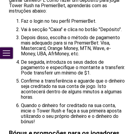
ganhar dinheiro! E como fazer um depósito para jogar
Tower Rush na PremierBet, aprenderás com as
instruções abaixo:
Faz o login no teu perfil PremierBet.
Vai à secção "Caixa" e clica no botão "Depósito".
Depois disso, escolha o método de pagamento
mais adequado para si na PremierBet: Visa,
Mastercard, Orange Money, MTN, Wave, e-
Money, UBA, AfrMoney, etc.
De seguida, introduza os seus dados de
pagamento e especifique o montante a transferir.
Pode transferir um mínimo de $1.
Confirme a transferência e aguarde que o dinheiro
seja creditado na sua conta de jogo. Isto
acontecerá dentro de alguns minutos a algumas
horas.
Quando o dinheiro for creditado na sua conta,
inicie o Tower Rush e faça a sua primeira aposta
utilizando o seu próprio dinheiro e o dinheiro do
bónus!
Bónus e promoções para os jogadores