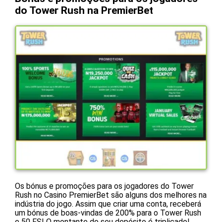
do Tower Rush na PremierBet
Os bónus e promoções para os jogadores do Tower
Rush no Casino PremierBet são alguns dos melhores na
indústria do jogo. Assim que criar uma conta, receberá
um bónus de boas-vindas de 200% para o Tower Rush
e 50 FS! O montante do seu depósito é triplicado!