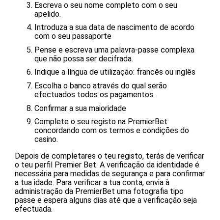
Escreva o seu nome completo com o seu
apelido.
Introduza a sua data de nascimento de acordo
com o seu passaporte
Pense e escreva uma palavra-passe complexa
que não possa ser decifrada.
Indique a língua de utilização: francês ou inglês
Escolha o banco através do qual serão
efectuados todos os pagamentos.
Confirmar a sua maioridade
Complete o seu registo na PremierBet
concordando com os termos e condições do
casino.
Depois de completares o teu registo, terás de verificar
o teu perfil Premier Bet. A verificação da identidade é
necessária para medidas de segurança e para confirmar
a tua idade. Para verificar a tua conta, envia à
administração da PremierBet uma fotografia tipo
passe e espera alguns dias até que a verificação seja
efectuada.