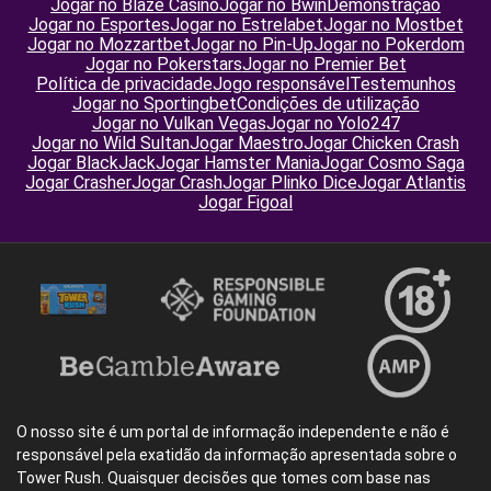
Jogar no Blaze Casino
Jogar no Bwin
Demonstração
Jogar no Esportes
Jogar no Estrelabet
Jogar no Mostbet
Jogar no Mozzartbet
Jogar no Pin-Up
Jogar no Pokerdom
Jogar no Pokerstars
Jogar no Premier Bet
Política de privacidade
Jogo responsável
Testemunhos
Jogar no Sportingbet
Condições de utilização
Jogar no Vulkan Vegas
Jogar no Yolo247
Jogar no Wild Sultan
Jogar Maestro
Jogar Chicken Crash
Jogar BlackJack
Jogar Hamster Mania
Jogar Cosmo Saga
Jogar Crasher
Jogar Crash
Jogar Plinko Dice
Jogar Atlantis
Jogar Figoal
O nosso site é um portal de informação independente e não é
responsável pela exatidão da informação apresentada sobre o
Tower Rush. Quaisquer decisões que tomes com base nas