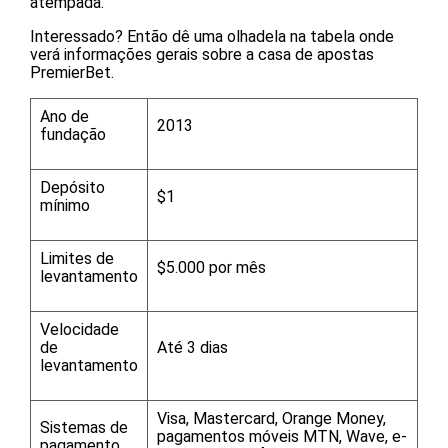
atempada.
Interessado? Então dê uma olhadela na tabela onde
verá informações gerais sobre a casa de apostas
PremierBet.
Ano de
2013
fundação
Depósito
$1
mínimo
Limites de
$5.000 por mês
levantamento
Velocidade
de
Até 3 dias
levantamento
Visa, Mastercard, Orange Money,
Sistemas de
pagamentos móveis MTN, Wave, e-
pagamento