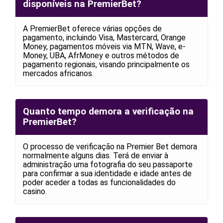
disponíveis na PremierBet?
A PremierBet oferece várias opções de
pagamento, incluindo Visa, Mastercard, Orange
Money, pagamentos móveis via MTN, Wave, e-
Money, UBA, AfrMoney e outros métodos de
pagamento regionais, visando principalmente os
mercados africanos.
Quanto tempo demora a verificação na
PremierBet?
O processo de verificação na Premier Bet demora
normalmente alguns dias. Terá de enviar à
administração uma fotografia do seu passaporte
para confirmar a sua identidade e idade antes de
poder aceder a todas as funcionalidades do
casino.