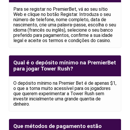
Para se registar no PremierBet, vá ao seu sítio
Web e clique no botão Registar. Introduza o seu
número de telefone, nome completo, data de
nascimento, crie uma palavra-passe, escolha o seu
idioma (francês ou inglês), selecione o seu banco
preferido para pagamentos, confirme a sua idade
legal e aceite os termos e condições do casino.
Qual é o depósito mínimo na PremierBet
para jogar Tower Rush?
O depósito mínimo na Premier Bet é de apenas $1,
o que a torna muito acessível para os jogadores
que querem experimentar a Tower Rush sem
investir inicialmente uma grande quantia de
dinheiro.
Que métodos de pagamento estão