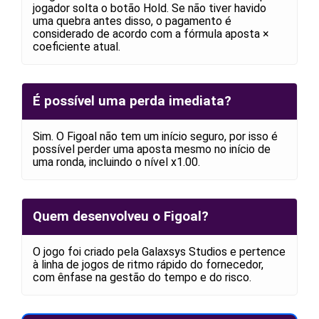
jogador solta o botão Hold. Se não tiver havido
uma quebra antes disso, o pagamento é
considerado de acordo com a fórmula aposta ×
coeficiente atual.
É possível uma perda imediata?
Sim. O Figoal não tem um início seguro, por isso é
possível perder uma aposta mesmo no início de
uma ronda, incluindo o nível x1.00.
Quem desenvolveu o Figoal?
O jogo foi criado pela Galaxsys Studios e pertence
à linha de jogos de ritmo rápido do fornecedor,
com ênfase na gestão do tempo e do risco.