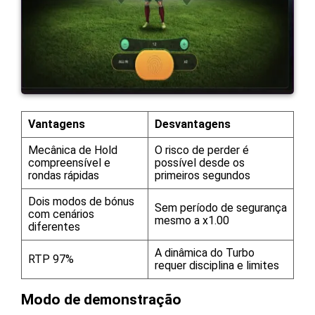
Vantagens
Desvantagens
Mecânica de Hold
O risco de perder é
compreensível e
possível desde os
rondas rápidas
primeiros segundos
Dois modos de bónus
Sem período de segurança
com cenários
mesmo a x1.00
diferentes
A dinâmica do Turbo
RTP 97%
requer disciplina e limites
Modo de demonstração