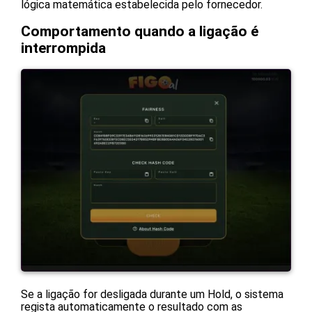
lógica matemática estabelecida pelo fornecedor.
Comportamento quando a ligação é
interrompida
Se a ligação for desligada durante um Hold, o sistema
regista automaticamente o resultado com as