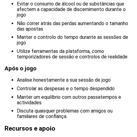
Evitar o consumo de álcool ou de substâncias que
afectem a capacidade de discernimento durante o
jogo
Não correr atrás das perdas aumentando o tamanho
das apostas
Manter o controlo do tempo durante as sessões de
jogo
Utilize ferramentas da plataforma, como
temporizadores de sessão e controlos de realidade
Após o jogo
Analise honestamente a sua sessão de jogo
Controlar as despesas e o tempo despendido
Manter um equilíbrio com outros passatempos e
actividades
Discuta quaisquer problemas com amigos ou
familiares de confiança.
Recursos e apoio