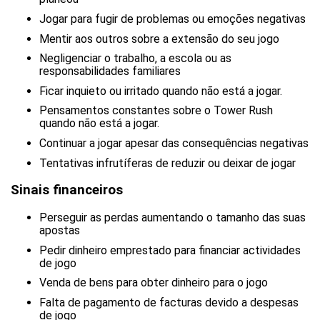
Jogar para fugir de problemas ou emoções negativas
Mentir aos outros sobre a extensão do seu jogo
Negligenciar o trabalho, a escola ou as
responsabilidades familiares
Ficar inquieto ou irritado quando não está a jogar.
Pensamentos constantes sobre o Tower Rush
quando não está a jogar.
Continuar a jogar apesar das consequências negativas
Tentativas infrutíferas de reduzir ou deixar de jogar
Sinais financeiros
Perseguir as perdas aumentando o tamanho das suas
apostas
Pedir dinheiro emprestado para financiar actividades
de jogo
Venda de bens para obter dinheiro para o jogo
Falta de pagamento de facturas devido a despesas
de jogo