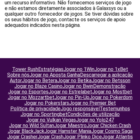
um recurso informativo. Não fornecemos serviços de jogo
e não estamos diretamente associados à Galaxsys ou a
qualquer outro fornecedor de jogos. Se tiver dúvidas sobre
os seus hábitos de jogo, contacte os serviços de apoio
adequados indicados nesta página.
Tower Rush
Estratégias
Jogar no 1Win
Jogar no 1xBet
Sobre nós
Jogar no Aposta Ganha
Descarregar a aplicação
Autor
Jogar no Betera
Jogar no Betika
Jogar no Betsson
Jogar no Blaze Casino
Jogar no Bwin
Demonstração
Jogar no Esportes
Jogar no Estrelabet
Jogar no Mostbet
Jogar no Mozzartbet
Jogar no Pin-Up
Jogar no Pokerdom
Jogar no Pokerstars
Jogar no Premier Bet
Política de privacidade
Jogo responsável
Testemunhos
Jogar no Sportingbet
Condições de utilização
Jogar no Vulkan Vegas
Jogar no Yolo247
Jogar no Wild Sultan
Jogar Maestro
Jogar Chicken Crash
Jogar BlackJack
Jogar Hamster Mania
Jogar Cosmo Saga
Jogar Crasher
Jogar Crash
Jogar Plinko Dice
Jogar Atlantis