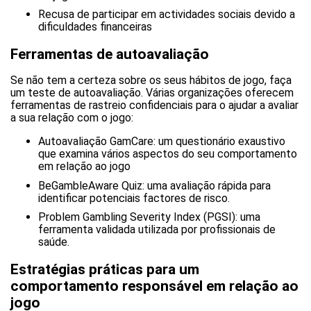
Recusa de participar em actividades sociais devido a
dificuldades financeiras
Ferramentas de autoavaliação
Se não tem a certeza sobre os seus hábitos de jogo, faça
um teste de autoavaliação. Várias organizações oferecem
ferramentas de rastreio confidenciais para o ajudar a avaliar
a sua relação com o jogo:
Autoavaliação GamCare: um questionário exaustivo
que examina vários aspectos do seu comportamento
em relação ao jogo
BeGambleAware Quiz: uma avaliação rápida para
identificar potenciais factores de risco.
Problem Gambling Severity Index (PGSI): uma
ferramenta validada utilizada por profissionais de
saúde.
Estratégias práticas para um
comportamento responsável em relação ao
jogo