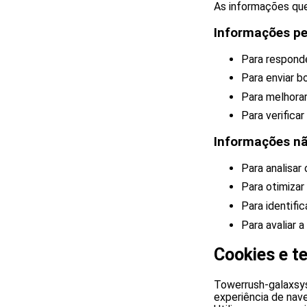
As informações que 
Informações pe
Para respond
Para enviar b
Para melhorar
Para verifica
Informações nã
Para analisar
Para otimizar
Para identifi
Para avaliar 
Cookies e t
Towerrush-galaxsys
experiência de nave