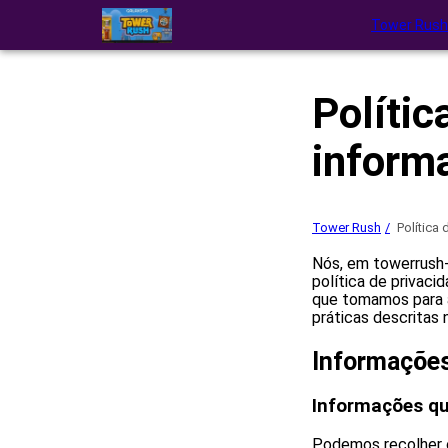
Tower Rush
Polític
inform
Tower Rush
Política
Nós, em towerrush-
política de privac
que tomamos para as
práticas descritas
Informaçõe
Informações qu
Podemos recolher o