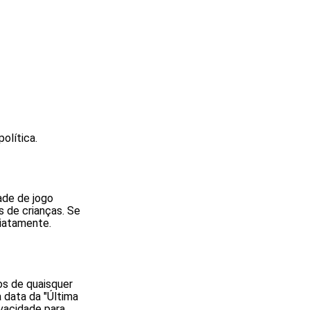
olítica.
ade de jogo
s de crianças. Se
iatamente.
os de quaisquer
a data da "Última
ivacidade para