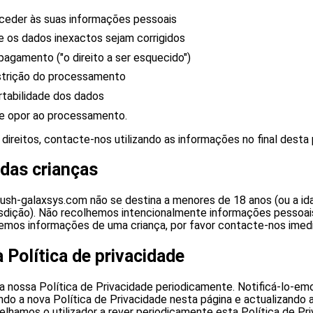
aceder às suas informações pessoais
ue os dados inexactos sejam corrigidos
apagamento ("o direito a ser esquecido")
estrição do processamento
ortabilidade dos dados
se opor ao processamento.
direitos, contacte-nos utilizando as informações no final desta p
 das crianças
ush-galaxsys.com não se destina a menores de 18 anos (ou a id
risdição). Não recolhemos intencionalmente informações pessoai
emos informações de uma criança, por favor contacte-nos imed
 Política de privacidade
a nossa Política de Privacidade periodicamente. Notificá-lo-em
ndo a nova Política de Privacidade nesta página e actualizando 
elhamos o utilizador a rever periodicamente esta Política de Pr