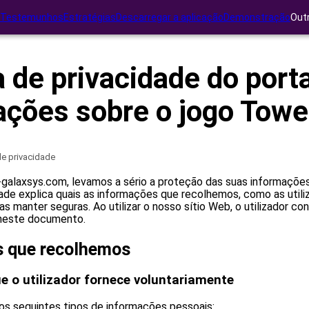
Testemunhos
Estratégias
Descarregar a aplicação
Demonstração
Out
a de privacidade do port
ações sobre o jogo Towe
 de privacidade
galaxsys.com, levamos a sério a proteção das suas informações
idade explica quais as informações que recolhemos, como as util
 manter seguras. Ao utilizar o nosso sítio Web, o utilizador c
 neste documento.
s que recolhemos
e o utilizador fornece voluntariamente
s seguintes tipos de informações pessoais: