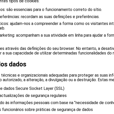
ntes tipos de cookies:
os: são essenciais para o funcionamento correto do sítio.
eferências: recordam as suas definições e preferências.
íticos: ajudam-nos a compreender a forma como os visitantes i
eb.
rketing: acompanham a sua atividade em linha para ajudar a for
ies através das definições do seu browser. No entanto, a desati
r a sua capacidade de utilizar determinadas funcionalidades do 
dos dados
 técnicas e organizacionais adequadas para proteger as suas i
 autorizado, a alteração, a divulgação ou a destruição. Estas m
de dados Secure Socket Layer (SSL)
actualizações de segurança regulares
ado às informações pessoais com base na "necessidade de conh
 funcionários sobre práticas de segurança de dados