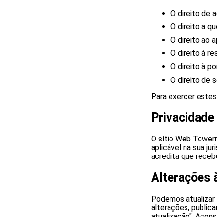
O direito de 
O direito a q
O direito ao 
O direito à r
O direito à p
O direito de 
Para exercer estes 
Privacidade
O sítio Web Towerr
aplicável na sua ju
acredita que receb
Alterações à
Podemos atualizar 
alterações, publica
atualização". Acons