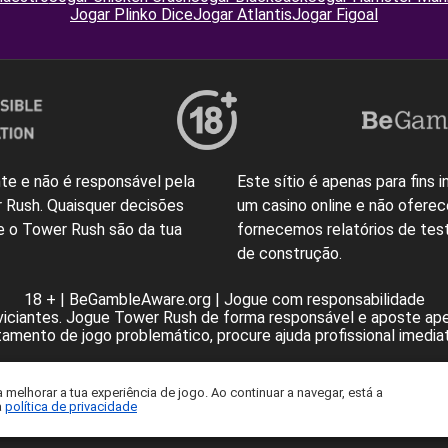
Jogar Plinko Dice
Jogar Atlantis
Jogar Figoal
te e não é responsável pela
Este sítio é apenas para fins
 Rush. Quaisquer decisões
um casino online e não ofere
 o Tower Rush são da tua
fornecemos relatórios de te
de construção.
18 + | BeGambleAware.org | Jogue com responsabilidade
ciantes. Jogue Tower Rush de forma responsável e aposte apena
mento de jogo problemático, procure ajuda profissional imedi
ail:
info@towerrush-galaxsys.com
©
https://towerrush-galaxsys.c
 melhorar a tua experiência de jogo. Ao continuar a navegar, está a
a
política de privacidade