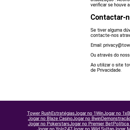
verificar se houve 
Contactar-
Se tiver alguma dúv
contacte-nos atrav
Email: privacy@tow
Ou através do noss
Ao utilizar o site 
de Privacidade.
Tower Rush
Estratégias
Jogar no 1Win
Jogar no 1x
Jogar no Blaze Casino
Jogar no Bwin
Demonstraçã
Jogar no Pokerstars
Jogar no Premier Bet
Política
Jogar no Yolo247
Jogar no Wild Sultan
Jogar 