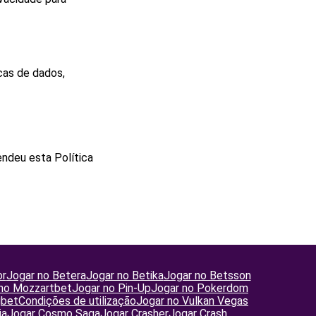
cas de dados,
endeu esta Política
or
Jogar no Betera
Jogar no Betika
Jogar no Betsson
 no Mozzartbet
Jogar no Pin-Up
Jogar no Pokerdom
gbet
Condições de utilização
Jogar no Vulkan Vegas
ia
Jogar Cosmo Saga
Jogar Crasher
Jogar Crash