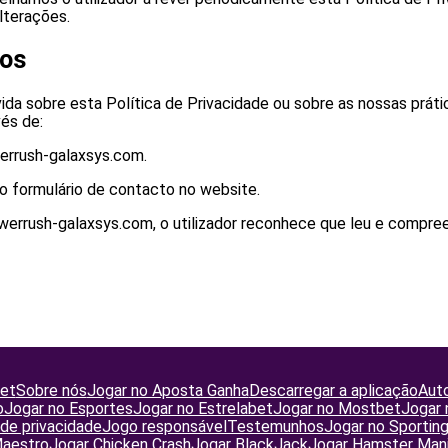
alterações.
nos
ida sobre esta Política de Privacidade ou sobre as nossas práti
és de:
errush-galaxsys.com.
o formulário de contacto no website.
towerrush-galaxsys.com, o utilizador reconhece que leu e compre
Bet
Sobre nós
Jogar no Aposta Ganha
Descarregar a aplicação
Aut
o
Jogar no Esportes
Jogar no Estrelabet
Jogar no Mostbet
Jogar
 de privacidade
Jogo responsável
Testemunhos
Jogar no Sportin
Maestro
Jogar Chicken Crash
Jogar BlackJack
Jogar Hamster Man