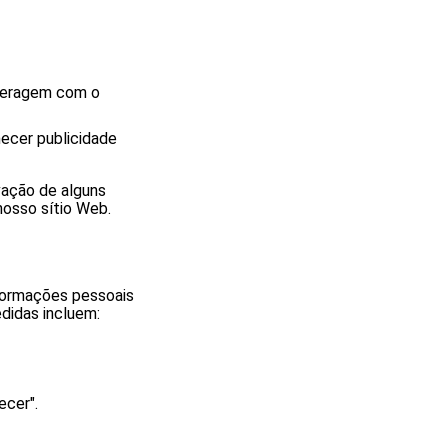
nteragem com o
necer publicidade
vação de alguns
nosso sítio Web.
nformações pessoais
edidas incluem:
ecer".