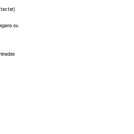
tactar)
sagens ou
minadas