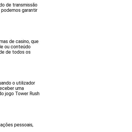
do de transmissão
 podemos garantir
rmas de casino, que
de ou conteúdo
ade de todos os
ando o utilizador
receber uma
 do jogo Tower Rush
mações pessoais,