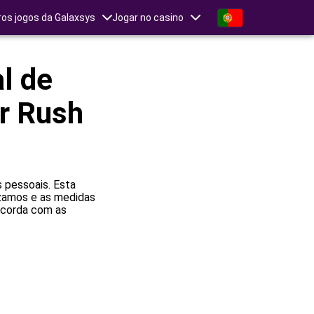
ros jogos da Galaxsys
Jogar no casino
al de
r Rush
 pessoais. Esta
izamos e as medidas
oncorda com as