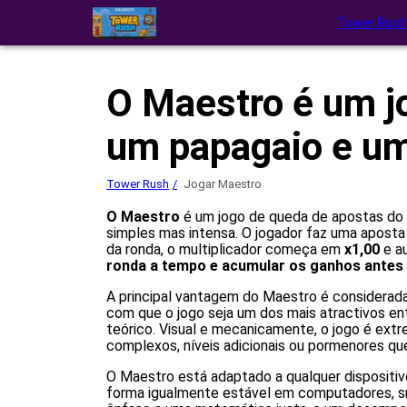
Tower Rush
O Maestro é um j
um papagaio e u
Tower Rush
Jogar Maestro
O Maestro
é um jogo de queda de apostas do
simples mas intensa. O jogador faz uma aposta 
da ronda, o multiplicador começa em
x1,00
e a
ronda a tempo e acumular os ganhos antes
A principal vantagem do Maestro é considera
com que o jogo seja um dos mais atractivos e
teórico. Visual e mecanicamente, o jogo é ex
complexos, níveis adicionais ou pormenores que
O Maestro está adaptado a qualquer dispositiv
forma igualmente estável em computadores, s