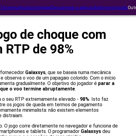
Testemunhos
Estratégias
Descarregar a aplicação
Demonstração
Out
ogo de choque com
m RTP de 98%
 fornecedor
Galaxsys
, que se baseia numa mecânica
e observa o voo de um papagaio colorido. Com o início
umenta gradualmente. O objetivo do jogador é
parar a
 que o voo termine abruptamente
.
da o seu RTP extremamente elevado -
98%
. Isto faz
ntre os jogos de queda em termos de pagamento
tremamente minimalista: não existem elementos
 distraiam.
o. O jogo corre diretamente no navegador e funciona de
martphones e tablets. O programador
Galaxsys
deu