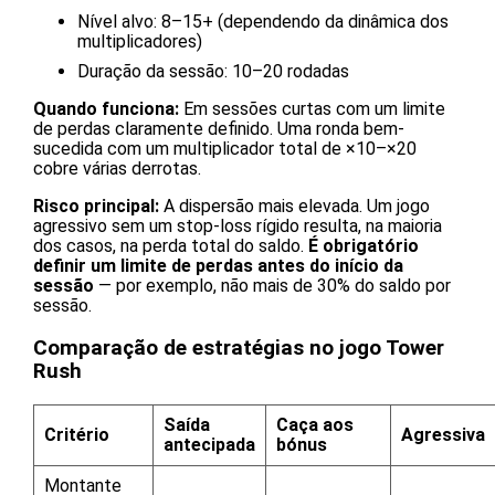
Nível alvo: 8–15+ (dependendo da dinâmica dos
multiplicadores)
Duração da sessão: 10–20 rodadas
Quando funciona:
Em sessões curtas com um limite
de perdas claramente definido. Uma ronda bem-
sucedida com um multiplicador total de ×10–×20
cobre várias derrotas.
Risco principal:
A dispersão mais elevada. Um jogo
agressivo sem um stop-loss rígido resulta, na maioria
dos casos, na perda total do saldo.
É obrigatório
definir um limite de perdas antes do início da
sessão
— por exemplo, não mais de 30% do saldo por
sessão.
Comparação de estratégias no jogo Tower
Rush
Saída
Caça aos
Critério
Agressiva
antecipada
bónus
Montante