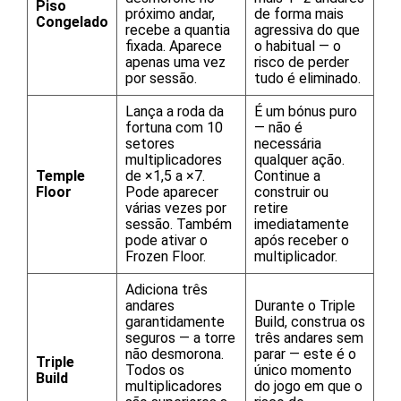
Piso
próximo andar,
de forma mais
Congelado
recebe a quantia
agressiva do que
fixada. Aparece
o habitual — o
apenas uma vez
risco de perder
por sessão.
tudo é eliminado.
Lança a roda da
É um bónus puro
fortuna com 10
— não é
setores
necessária
multiplicadores
qualquer ação.
Temple
de ×1,5 a ×7.
Continue a
Floor
Pode aparecer
construir ou
várias vezes por
retire
sessão. Também
imediatamente
pode ativar o
após receber o
Frozen Floor.
multiplicador.
Adiciona três
andares
Durante o Triple
garantidamente
Build, construa os
seguros — a torre
três andares sem
não desmorona.
parar — este é o
Triple
Todos os
único momento
Build
multiplicadores
do jogo em que o