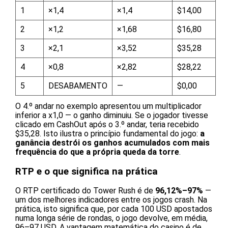
1
×1,4
×1,4
$14,00
2
×1,2
×1,68
$16,80
3
×2,1
×3,52
$35,28
4
×0,8
×2,82
$28,22
5
DESABAMENTO
—
$0,00
O 4.º andar no exemplo apresentou um multiplicador
inferior a x1,0 — o ganho diminuiu. Se o jogador tivesse
clicado em CashOut após o 3.º andar, teria recebido
$35,28. Isto ilustra o princípio fundamental do jogo:
a
ganância destrói os ganhos acumulados com mais
frequência do que a própria queda da torre
.
RTP e o que significa na prática
O RTP certificado do Tower Rush é de
96,12%–97%
—
um dos melhores indicadores entre os jogos crash. Na
prática, isto significa que, por cada 100 USD apostados
numa longa série de rondas, o jogo devolve, em média,
96–97 USD. A vantagem matemática do casino é de