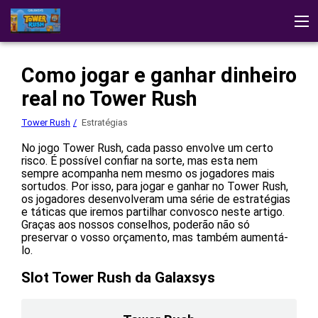
Tower Rush
Testemunhos
Estratégias
Descarregar a aplicação
Como jogar e ganhar dinheiro
Demonstração
Outros jogos da Galaxsys
real no Tower Rush
Jogar no casino
Tower Rush
Estratégias
No jogo Tower Rush, cada passo envolve um certo
risco. É possível confiar na sorte, mas esta nem
sempre acompanha nem mesmo os jogadores mais
sortudos. Por isso, para jogar e ganhar no Tower Rush,
os jogadores desenvolveram uma série de estratégias
e táticas que iremos partilhar convosco neste artigo.
Graças aos nossos conselhos, poderão não só
preservar o vosso orçamento, mas também aumentá-
lo.
Slot Tower Rush da Galaxsys