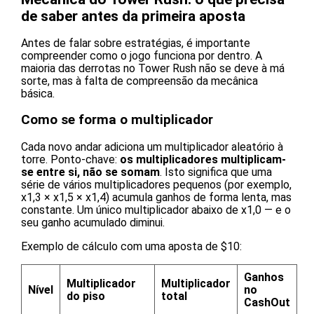
de saber antes da primeira aposta
Antes de falar sobre estratégias, é importante
compreender como o jogo funciona por dentro. A
maioria das derrotas no Tower Rush não se deve à má
sorte, mas à falta de compreensão da mecânica
básica.
Como se forma o multiplicador
Cada novo andar adiciona um multiplicador aleatório à
torre. Ponto-chave:
os multiplicadores multiplicam-
se entre si, não se somam
. Isto significa que uma
série de vários multiplicadores pequenos (por exemplo,
x1,3 × x1,5 × x1,4) acumula ganhos de forma lenta, mas
constante. Um único multiplicador abaixo de x1,0 — e o
seu ganho acumulado diminui.
Exemplo de cálculo com uma aposta de $10:
Ganhos
Multiplicador
Multiplicador
Nível
no
do piso
total
CashOut