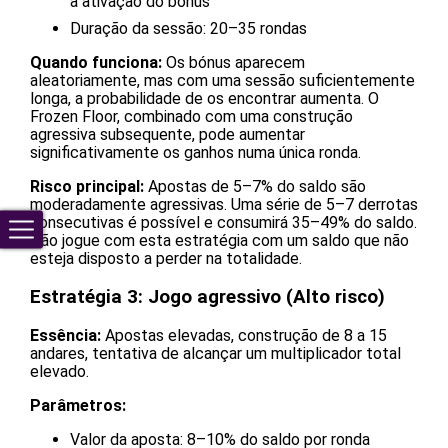
a ativação do bónus
Duração da sessão: 20–35 rondas
Quando funciona:
Os bónus aparecem
aleatoriamente, mas com uma sessão suficientemente
longa, a probabilidade de os encontrar aumenta. O
Frozen Floor, combinado com uma construção
agressiva subsequente, pode aumentar
significativamente os ganhos numa única ronda.
Risco principal:
Apostas de 5–7% do saldo são
moderadamente agressivas. Uma série de 5–7 derrotas
consecutivas é possível e consumirá 35–49% do saldo.
Não jogue com esta estratégia com um saldo que não
esteja disposto a perder na totalidade.
Estratégia 3: Jogo agressivo (Alto risco)
Essência:
Apostas elevadas, construção de 8 a 15
andares, tentativa de alcançar um multiplicador total
elevado.
Parâmetros:
Valor da aposta: 8–10% do saldo por ronda