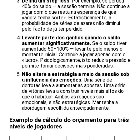
Defina um stop-loss.
Por exemplo: se perdeu
40% do saldo — a sessão termina. Não continue a
jogar com o que resta na esperança de que
«agora tenha sorte». Estatisticamente, a
probabilidade de séries de azares não diminui
pelo facto de já ter perdido.
Levante parte dos ganhos quando o saldo
aumentar significativamente.
Se o saldo tiver
aumentado 50–100% — levante pelo menos o
montante inicial. Continue a jogar apenas com o
«lucro». Psicologicamente, isto reduz a pressão e
permite tomar decisões mais ponderadas.
Não altere a estratégia a meio da sessão sob
a influência das emoções.
Uma série de
derrotas leva a aumentar as apostas. Uma série
de vitórias leva a construir níveis mais altos do
que o habitual. Ambas as reações são
emocionais, e não estratégicas. Mantenha a
abordagem escolhida antecipadamente.
Exemplo de cálculo do orçamento para três
níveis de jogadores