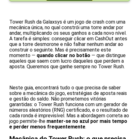
Tower Rush da Galaxsys é um jogo de crash com uma
mecânica única, no qual constrói uma torre andar por
andar, multiplicando os seus ganhos a cada novo nível.
A tarefa é simples: conseguir clicar em CashOut antes
que a torre desmorone e não falhar nenhum andar ao
construir o seguinte. Mas é precisamente este
momento —
quando clicar no botão
— que distingue
aqueles que saem com lucro daqueles que perdem a
aposta. Queremos que ganhe sempre no Tower Rush.
Neste guia, encontrará tudo o que precisa de saber
sobre a mecânica do jogo, estratégias de aposta reais
e gestão do saldo. Não prometemos vitórias
garantidas: o Tower Rush funciona com um gerador de
números aleatórios (RNG) certificado, e o resultado de
cada ronda é imprevisível. Mas a abordagem correta ao
jogo permite-lhe
manter-se no azul por mais tempo
e perder menos frequentemente
.
Mecânica do Tower Rush: o que precisa