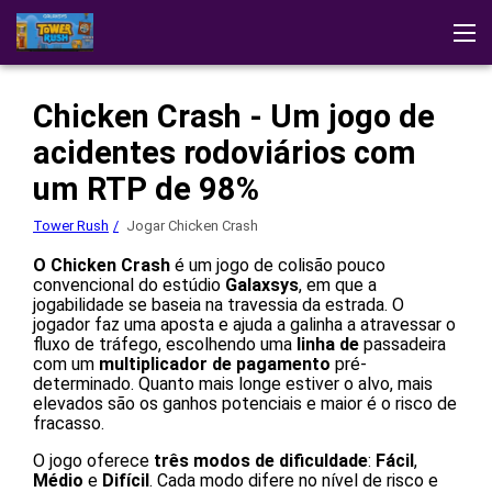
Tower Rush
Testemunhos
Estratégias
Descarregar a aplicação
Chicken Crash - Um jogo de
Demonstração
Outros jogos da Galaxsys
acidentes rodoviários com
Jogar no casino
um RTP de 98%
Tower Rush
Jogar Chicken Crash
O Chicken Crash
é um jogo de colisão pouco
convencional do estúdio
Galaxsys
, em que a
jogabilidade se baseia na travessia da estrada. O
jogador faz uma aposta e ajuda a galinha a atravessar o
fluxo de tráfego, escolhendo uma
linha de
passadeira
com um
multiplicador de pagamento
pré-
determinado. Quanto mais longe estiver o alvo, mais
elevados são os ganhos potenciais e maior é o risco de
fracasso.
O jogo oferece
três modos de dificuldade
:
Fácil
,
Médio
e
Difícil
. Cada modo difere no nível de risco e