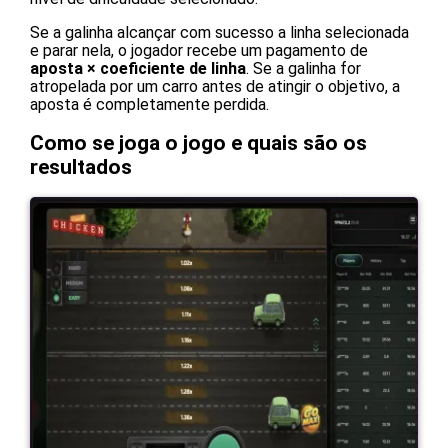
Se a galinha alcançar com sucesso a linha selecionada
e parar nela, o jogador recebe um pagamento de
aposta × coeficiente de linha
. Se a galinha for
atropelada por um carro antes de atingir o objetivo, a
aposta é completamente perdida.
Como se joga o jogo e quais são os
resultados