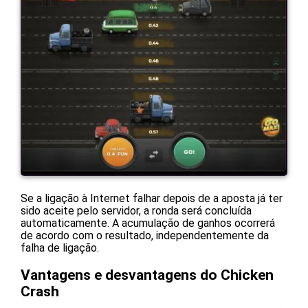
Se a ligação à Internet falhar depois de a aposta já ter
sido aceite pelo servidor, a ronda será concluída
automaticamente. A acumulação de ganhos ocorrerá
de acordo com o resultado, independentemente da
falha de ligação.
Vantagens e desvantagens do Chicken
Crash