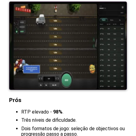
Prós
RTP elevado -
98%
.
Três níveis de dificuldade.
Dois formatos de jogo: seleção de objectivos ou
progressão passo a passo.