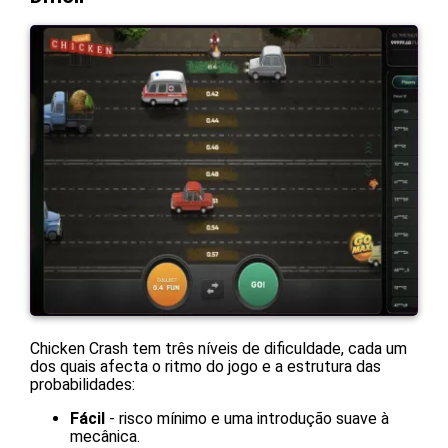
Chicken Crash tem três níveis de dificuldade, cada um
dos quais afecta o ritmo do jogo e a estrutura das
probabilidades:
Fácil
- risco mínimo e uma introdução suave à
mecânica.