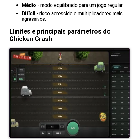
Médio
- modo equilibrado para um jogo regular.
Difícil
- risco acrescido e multiplicadores mais
agressivos.
Limites e principais parâmetros do
Chicken Crash