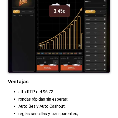
Ventajas
alto RTP del 96,72
rondas rápidas sin esperas;
Auto Bet y Auto Cashout;
reglas sencillas y transparentes;