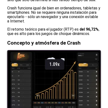
Crash funciona igual de bien en ordenadores, tabletas y
smartphones. No se requiere ninguna instalación para
ejecutarlo - sólo un navegador y una conexión estable
a Internet.
El retorno teórico para el jugador (RTP) es
del 96,72%
,
que es alto para los juegos de choque dinámicos.
Concepto y atmósfera de Crash