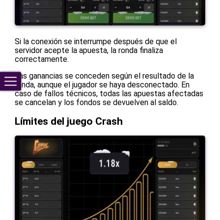
Si la conexión se interrumpe después de que el
servidor acepte la apuesta, la ronda finaliza
correctamente.
Las ganancias se conceden según el resultado de la
ronda, aunque el jugador se haya desconectado. En
caso de fallos técnicos, todas las apuestas afectadas
se cancelan y los fondos se devuelven al saldo.
Límites del juego Crash