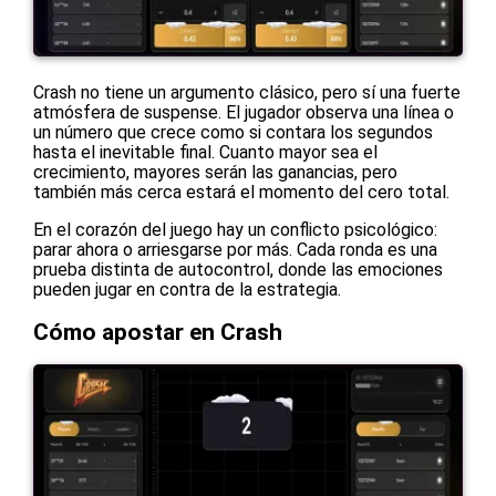
Crash no tiene un argumento clásico, pero sí una fuerte
atmósfera de suspense. El jugador observa una línea o
un número que crece como si contara los segundos
hasta el inevitable final. Cuanto mayor sea el
crecimiento, mayores serán las ganancias, pero
también más cerca estará el momento del cero total.
En el corazón del juego hay un conflicto psicológico:
parar ahora o arriesgarse por más. Cada ronda es una
prueba distinta de autocontrol, donde las emociones
pueden jugar en contra de la estrategia.
Cómo apostar en Crash