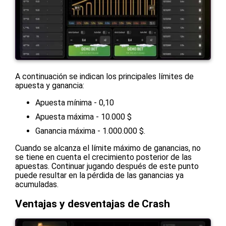
A continuación se indican los principales límites de
apuesta y ganancia:
Apuesta mínima - 0,10
Apuesta máxima - 10.000 $
Ganancia máxima - 1.000.000 $.
Cuando se alcanza el límite máximo de ganancias, no
se tiene en cuenta el crecimiento posterior de las
apuestas. Continuar jugando después de este punto
puede resultar en la pérdida de las ganancias ya
acumuladas.
Ventajas y desventajas de Crash