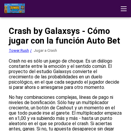
Tower Rush
Testimonios
Estrategias
Descargar la aplicación
Crash by Galaxsys - Cómo
Demo
Otros juegos de Galaxsys
jugar con la función Auto Bet
Jugar al casino
Tower Rush
Jugar a Crash
Crash no es sólo un juego de choque. Es un diálogo
constante entre la emoción y el sentido común. El
proyecto del estudio Galaxsys convierte el
crecimiento de las probabilidades en un duelo
psicológico, en el que cada segundo el jugador decide
si parar ahora o arriesgarse para otro momento.
No hay combinaciones complejas, líneas de pago ni
niveles de bonificación. Sólo hay un multiplicador
creciente, un botón de Cashout y un momento en el
que todo puede irse al garete. El multiplicador empieza
en x1,00 y va subiendo más y más - hasta un punto
aleatorio en el que se produce el crash. Si aciertas
antes, ganas. Si no, tu apuesta desaparece sin dejar