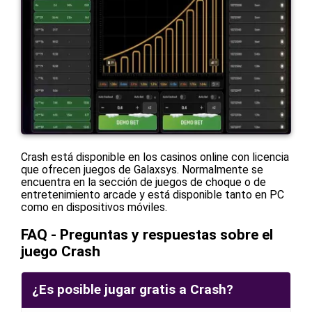
Crash está disponible en los casinos online con licencia
que ofrecen juegos de Galaxsys. Normalmente se
encuentra en la sección de juegos de choque o de
entretenimiento arcade y está disponible tanto en PC
como en dispositivos móviles.
FAQ - Preguntas y respuestas sobre el
juego Crash
¿Es posible jugar gratis a Crash?