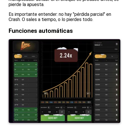
pierde la apuesta.
Es importante entender: no hay "pérdida parcial" en
Crash. O sales a tiempo, o lo pierdes todo.
Funciones automáticas