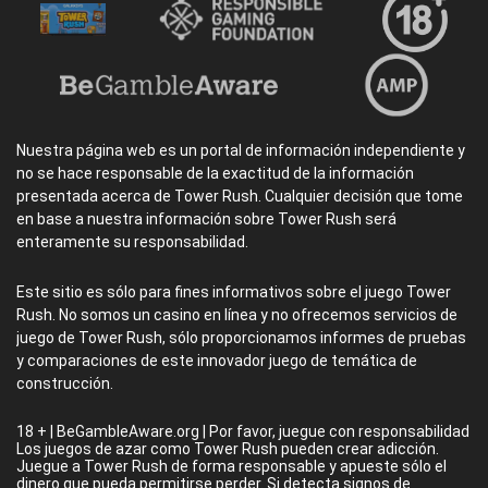
Nuestra página web es un portal de información independiente y
no se hace responsable de la exactitud de la información
presentada acerca de Tower Rush. Cualquier decisión que tome
en base a nuestra información sobre Tower Rush será
enteramente su responsabilidad.
Este sitio es sólo para fines informativos sobre el juego Tower
Rush. No somos un casino en línea y no ofrecemos servicios de
juego de Tower Rush, sólo proporcionamos informes de pruebas
y comparaciones de este innovador juego de temática de
construcción.
18 + | BeGambleAware.org | Por favor, juegue con responsabilidad
Los juegos de azar como Tower Rush pueden crear adicción.
Juegue a Tower Rush de forma responsable y apueste sólo el
dinero que pueda permitirse perder. Si detecta signos de