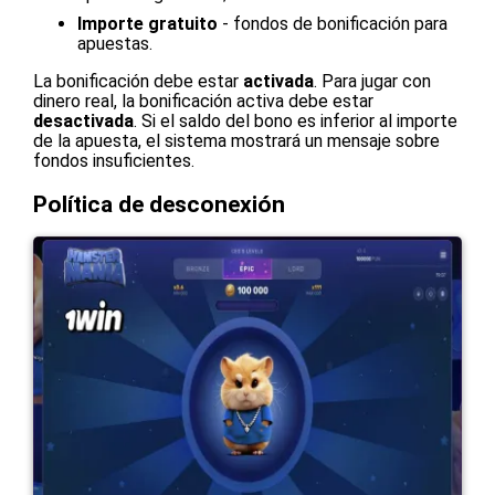
Importe gratuito
- fondos de bonificación para
apuestas.
La bonificación debe estar
activada
. Para jugar con
dinero real, la bonificación activa debe estar
desactivada
. Si el saldo del bono es inferior al importe
de la apuesta, el sistema mostrará un mensaje sobre
fondos insuficientes.
Política de desconexión