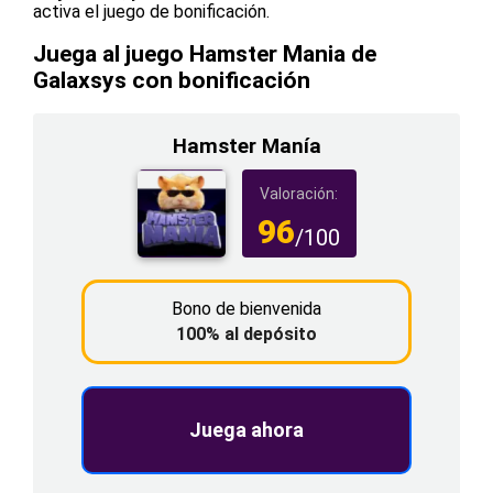
activa el juego de bonificación.
Juega al juego Hamster Mania de
Galaxsys con bonificación
Hamster Manía
Valoración:
96
/100
Bono de bienvenida
100% al depósito
Juega ahora