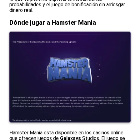
probabilidades y el juego de bonificación sin arriesgar
dinero real.
Dónde jugar a Hamster Mania
Hamster Mania está disponible en los casinos online
que ofrecen juegos de
Galaxsys
Studios. El juego se