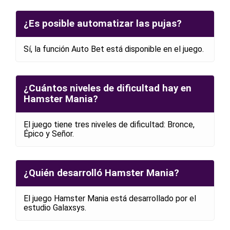
¿Es posible automatizar las pujas?
Sí, la función Auto Bet está disponible en el juego.
¿Cuántos niveles de dificultad hay en
Hamster Mania?
El juego tiene tres niveles de dificultad: Bronce,
Épico y Señor.
¿Quién desarrolló Hamster Mania?
El juego Hamster Mania está desarrollado por el
estudio Galaxsys.