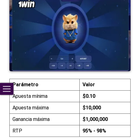
Parámetro
Valor
Apuesta mínima
$0.10
Apuesta máxima
$10,000
Ganancia máxima
$1,000,000
RTP
95% - 98%