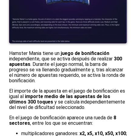
Hamster Mania tiene un
juego de bonificación
independiente, que se activa después de realizar
300
apuestas
. Durante el juego normal, la barra de
progreso se va llenando gradualmente y, tras alcanzar
el número de apuestas requerido, se activa la ronda de
bonificación.
El importe de la apuesta en el juego de bonificación es
igual al
importe medio de las apuestas de los
últimos 300 toques
y se calcula independientemente
del nivel de dificultad seleccionado.
En el juego de bonificación aparece una rueda de
8
sectores
, entre los que se encuentran:
multiplicadores ganadores:
x2, x5, x10, x50, x100
;