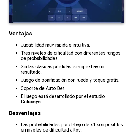
Ventajas
Jugabilidad muy rápida e intuitiva.
Tres niveles de dificultad con diferentes rangos
de probabilidades.
Sin las clásicas pérdidas: siempre hay un
resultado.
Juego de bonificación con rueda y toque gratis.
Soporte de Auto Bet.
El juego está desarrollado por el estudio
Galaxsys
.
Desventajas
Las probabilidades por debajo de x1 son posibles
en niveles de dificultad altos.