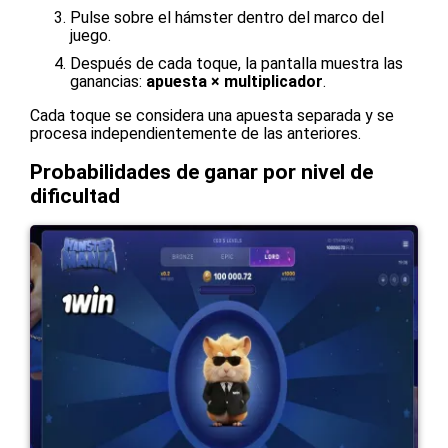
Pulse sobre el hámster dentro del marco del
juego.
Después de cada toque, la pantalla muestra las
ganancias:
apuesta × multiplicador
.
Cada toque se considera una apuesta separada y se
procesa independientemente de las anteriores.
Probabilidades de ganar por nivel de
dificultad