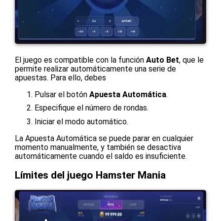
El juego es compatible con la función
Auto Bet
, que le
permite realizar automáticamente una serie de
apuestas. Para ello, debes
Pulsar el botón
Apuesta Automática
.
Especifique el número de rondas.
Iniciar el modo automático.
La Apuesta Automática se puede parar en cualquier
momento manualmente, y también se desactiva
automáticamente cuando el saldo es insuficiente.
Límites del juego Hamster Mania