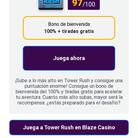
97
/100
Bono de bienvenida
100% + tiradas gratis
Juega ahora
¡Sube a lo más alto en Tower Rush y consigue una
puntuación enorme! Consigue un bono de
bienvenida del 100% y tiradas gratis para acelerar
tu aventura. Cuanto más alto subas, mayor será la
recompensa: ¿estás preparado para el desafío?
Juega a Tower Rush en Blaze Casino