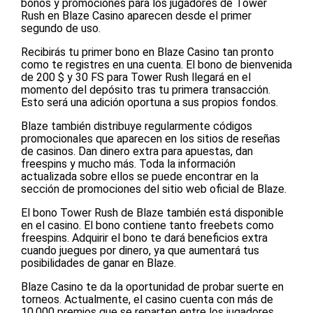
bonos y promociones para los jugadores de Tower
Rush en Blaze Casino aparecen desde el primer
segundo de uso.
Recibirás tu primer bono en Blaze Casino tan pronto
como te registres en una cuenta. El bono de bienvenida
de 200 $ y 30 FS para Tower Rush llegará en el
momento del depósito tras tu primera transacción.
Esto será una adición oportuna a sus propios fondos.
Blaze también distribuye regularmente códigos
promocionales que aparecen en los sitios de reseñas
de casinos. Dan dinero extra para apuestas, dan
freespins y mucho más. Toda la información
actualizada sobre ellos se puede encontrar en la
sección de promociones del sitio web oficial de Blaze.
El bono Tower Rush de Blaze también está disponible
en el casino. El bono contiene tanto freebets como
freespins. Adquirir el bono te dará beneficios extra
cuando juegues por dinero, ya que aumentará tus
posibilidades de ganar en Blaze.
Blaze Casino te da la oportunidad de probar suerte en
torneos. Actualmente, el casino cuenta con más de
10.000 premios que se reparten entre los jugadores