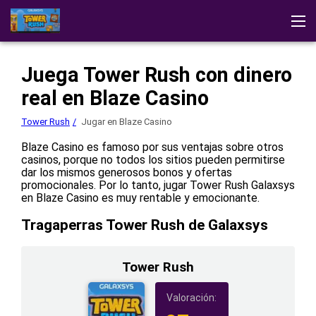
Tower Rush
Testimonios
Estrategias
Descargar la aplicación
Juega Tower Rush con dinero
Demo
Otros juegos de Galaxsys
real en Blaze Casino
Jugar al casino
Tower Rush
Jugar en Blaze Casino
Blaze Casino es famoso por sus ventajas sobre otros
casinos, porque no todos los sitios pueden permitirse
dar los mismos generosos bonos y ofertas
promocionales. Por lo tanto, jugar Tower Rush Galaxsys
en Blaze Casino es muy rentable y emocionante.
Tragaperras Tower Rush de Galaxsys
Tower Rush
Valoración: