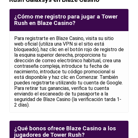
¿Cómo me registro para jugar a Tower
Rush en Blaze Casino?
Para registrarte en Blaze Casino, visita su sitio
web oficial (utiliza una VPN si el sitio está
bloqueado), haz clic en el botón rojo de registro de
la esquina superior derecha, proporciona tu
dirección de correo electrónico habitual, crea una
contraseña compleja, introduce tu fecha de
nacimiento, introduce tu código promocional si
está disponible y haz clic en Comenzar. También
puedes registrarte utilizando tu cuenta de Google.
Para retirar tus ganancias, verifica tu cuenta
enviando el escaneado de tu pasaporte a la
seguridad de Blaze Casino (la verificación tarda 1-
2 días).
¿Qué bonos ofrece Blaze Casino a los
jugadores de Tower Rush?