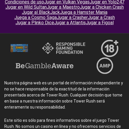
Condiciones de uso
Jugar en Vulkan Vegas
Jugar en Yolo247
Jugar en Wild Sultan
Jugar a Maestro
Jugar a Chicken Crash
Jugar al BlackJack
Juega a Hamster Mania
Juega a Cosmo Saga
Jugar a Crasher
Jugar a Crash
Jugar a Plinko Dice
Jugar a Atlantis
Jugar a Figoal
Nuestra página web es un portal de información independiente y
no se hace responsable de la exactitud de la información
presentada acerca de Tower Rush. Cualquier decisión que tome
en base a nuestra información sobre Tower Rush será
enteramente su responsabilidad.
Este sitio es sólo para fines informativos sobre el juego Tower
Rush. No somos un casino en línea y no ofrecemos servicios de