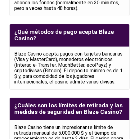
abonen los fondos (normalmente en 30 minutos,
pero a veces hasta 48 horas).
¿Qué métodos de pago acepta Blaze
Casino?
Blaze Casino acepta pagos con tarjetas bancarias
(Visa y MasterCard), monederos electrónicos
(Interac e-Transfer, MuchBetter, ecoPayz) y
criptodivisas (Bitcoin). El depósito mínimo es de 1
$ y, para comodidad de los jugadores
internacionales, el casino admite varias divisas.
¿Cuáles son los límites de retirada y las
medidas de seguridad en Blaze Casino?
Blaze Casino tiene un impresionante límite de
retirada mensual de 5.000.000 $ y el tiempo de
procesamiento es de hasta 3 días. El casino opera