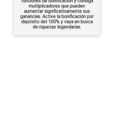
funciones de bonificación y consiga
multiplicadores que pueden
aumentar significativamente sus
ganancias. Active la bonificación por
depósito del 100% y vaya en busca
de riquezas legendarias.