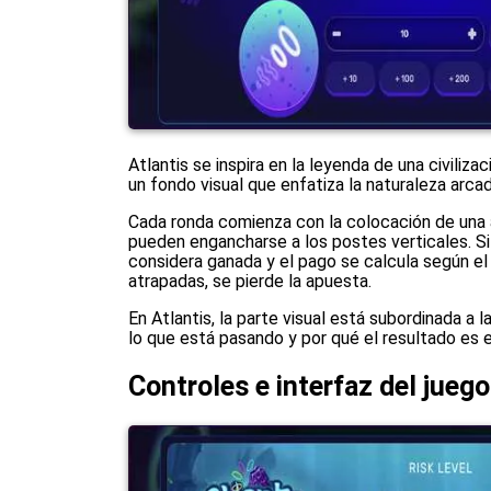
Atlantis se inspira en la leyenda de una civiliza
un fondo visual que enfatiza la naturaleza arcad
Cada ronda comienza con la colocación de una ap
pueden engancharse a los postes verticales. Si 
considera ganada y el pago se calcula según el 
atrapadas, se pierde la apuesta.
En Atlantis, la parte visual está subordinada a 
lo que está pasando y por qué el resultado es e
Controles e interfaz del juego