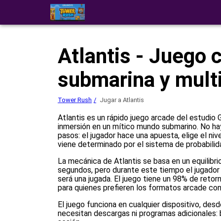
Atlantis - Juego 
submarina y mult
Tower Rush
Jugar a Atlantis
Atlantis es un rápido juego arcade del estudio 
inmersión en un mítico mundo submarino. No ha
pasos: el jugador hace una apuesta, elige el niv
viene determinado por el sistema de probabilid
La mecánica de Atlantis se basa en un equilibri
segundos, pero durante este tiempo el jugador 
será una jugada. El juego tiene un 98% de retorn
para quienes prefieren los formatos arcade co
El juego funciona en cualquier dispositivo, d
necesitan descargas ni programas adicionales: ba