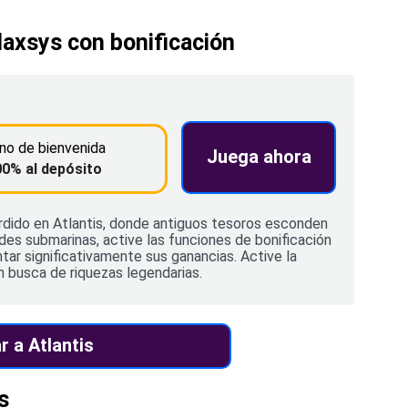
laxsys con bonificación
no de bienvenida
Juega ahora
0% al depósito
dido en Atlantis, donde antiguos tesoros esconden
des submarinas, active las funciones de bonificación
ar significativamente sus ganancias. Active la
n busca de riquezas legendarias.
r a Atlantis
s