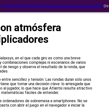
Tower Rush
Testimonios
Estrategias
Descargar la aplicación
Demo
Otr
con atmósfera
iplicadores
Galaxsys, en el que cada giro es como una breve
y combinaciones complejas ni escenarios de varios
el de riesgo y observa el resultado de la ronda, que
ades.
o entre sencillez y tensión. Las rondas duran sólo unos
tiene que tomar una decisión clave: lo arriesgada que
o al jugador, lo que hace que Atlantis resulte atractivo
n matemáticas fáciles de entender.
esde ordenadores de sobremesa a smartphones. No se
sta con abrir el juego en el navegador e iniciar la