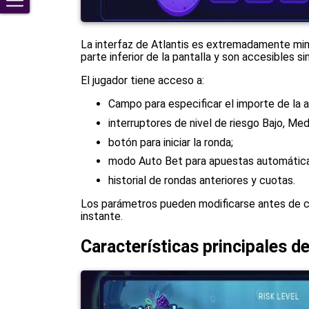
La interfaz de Atlantis es extremadamente mini
parte inferior de la pantalla y son accesibles s
El jugador tiene acceso a:
Campo para especificar el importe de la 
interruptores de nivel de riesgo Bajo, Med
botón para iniciar la ronda;
modo Auto Bet para apuestas automática
historial de rondas anteriores y cuotas.
Los parámetros pueden modificarse antes de ca
instante.
Características principales de