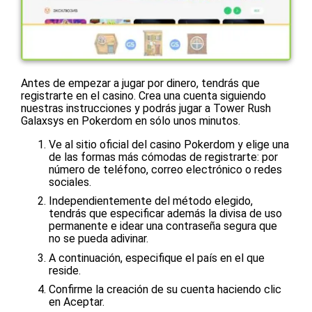
Antes de empezar a jugar por dinero, tendrás que
registrarte en el casino. Crea una cuenta siguiendo
nuestras instrucciones y podrás jugar a Tower Rush
Galaxsys en Pokerdom en sólo unos minutos.
Ve al sitio oficial del casino Pokerdom y elige una
de las formas más cómodas de registrarte: por
número de teléfono, correo electrónico o redes
sociales.
Independientemente del método elegido,
tendrás que especificar además la divisa de uso
permanente e idear una contraseña segura que
no se pueda adivinar.
A continuación, especifique el país en el que
reside.
Confirme la creación de su cuenta haciendo clic
en Aceptar.