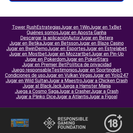
Tower Rush
Estrategias
Jugar en 1Win
Jugar en 1xBet
Quiénes somos
Jugar en Aposta Ganha
Descargar la aplicación
Autor
Jugar en Betera
Jugar en Betika
Jugar en Betsson
Jugar en Blaze Casino
Jugar en Bwin
Demo
Jugar en Esportes
Jugar en Estrelabet
Jugar en Mostbet
Jugar en Mozzartbet
Jugar en Pin-Up
Jugar en Pokerdom
Jugar en PokerStars
Jugar en Premier Bet
Política de privacidad
Juego responsable
Testimonios
Jugar en Sportingbet
Condiciones de uso
Jugar en Vulkan Vegas
Jugar en Yolo247
Jugar en Wild Sultan
Jugar a Maestro
Jugar a Chicken Crash
Jugar al BlackJack
Juega a Hamster Mania
Juega a Cosmo Saga
Jugar a Crasher
Jugar a Crash
Jugar a Plinko Dice
Jugar a Atlantis
Jugar a Figoal