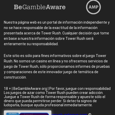
Nuestra página web es un portal de información independiente y
no se hace responsable de la exactitud de la información
presentada acerca de Tower Rush. Cualquier decisión que tome
en base a nuestra información sobre Tower Rush será
enteramente su responsabilidad.
Este sitio es sólo para fines informativos sobre el juego Tower
Rush. No somos un casino en línea y no ofrecemos servicios de
juego de Tower Rush, sólo proporcionamos informes de pruebas
y comparaciones de este innovador juego de temática de
construcción.
18 + | BeGambleAware.org | Por favor, juegue con responsabilidad
Los juegos de azar como Tower Rush pueden crear adicción.
Juegue a Tower Rush de forma responsable y apueste sólo el
dinero que pueda permitirse perder. Si detecta signos de
ludopatía, busque ayuda profesional inmediatamente.
Email:
info@towerrush-galaxsys.com
©