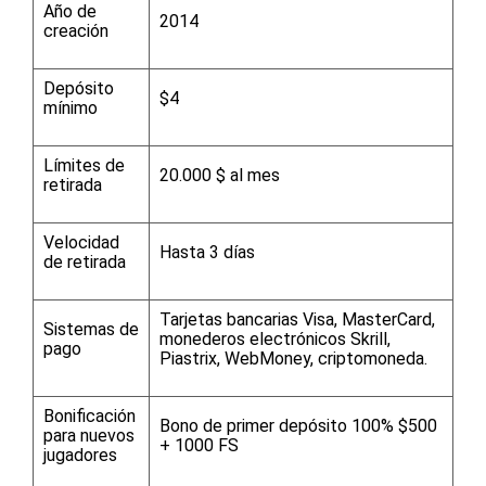
Año de
2014
creación
Depósito
$4
mínimo
Límites de
20.000 $ al mes
retirada
Velocidad
Hasta 3 días
de retirada
Tarjetas bancarias Visa, MasterCard,
Sistemas de
monederos electrónicos Skrill,
pago
Piastrix, WebMoney, criptomoneda.
Bonificación
Bono de primer depósito 100% $500
para nuevos
+ 1000 FS
jugadores