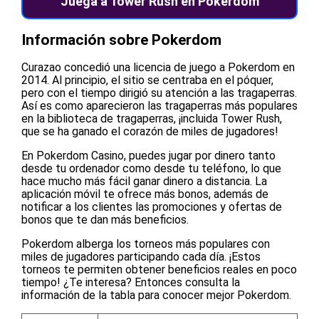
Juega a Tower Rush en Pokerdom
Información sobre Pokerdom
Curazao concedió una licencia de juego a Pokerdom en
2014. Al principio, el sitio se centraba en el póquer,
pero con el tiempo dirigió su atención a las tragaperras.
Así es como aparecieron las tragaperras más populares
en la biblioteca de tragaperras, ¡incluida Tower Rush,
que se ha ganado el corazón de miles de jugadores!
En Pokerdom Casino, puedes jugar por dinero tanto
desde tu ordenador como desde tu teléfono, lo que
hace mucho más fácil ganar dinero a distancia. La
aplicación móvil te ofrece más bonos, además de
notificar a los clientes las promociones y ofertas de
bonos que te dan más beneficios.
Pokerdom alberga los torneos más populares con
miles de jugadores participando cada día. ¡Estos
torneos te permiten obtener beneficios reales en poco
tiempo! ¿Te interesa? Entonces consulta la
información de la tabla para conocer mejor Pokerdom.