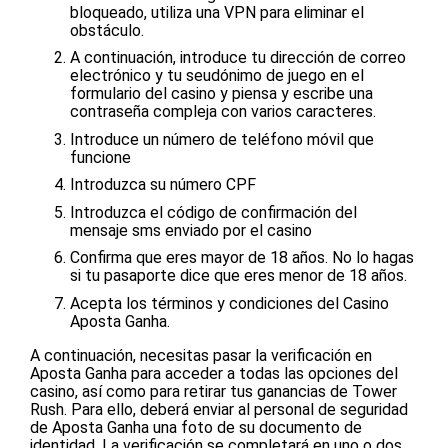
bloqueado, utiliza una VPN para eliminar el
obstáculo.
A continuación, introduce tu dirección de correo
electrónico y tu seudónimo de juego en el
formulario del casino y piensa y escribe una
contraseña compleja con varios caracteres.
Introduce un número de teléfono móvil que
funcione
Introduzca su número CPF
Introduzca el código de confirmación del
mensaje sms enviado por el casino
Confirma que eres mayor de 18 años. No lo hagas
si tu pasaporte dice que eres menor de 18 años.
Acepta los términos y condiciones del Casino
Aposta Ganha.
A continuación, necesitas pasar la verificación en
Aposta Ganha para acceder a todas las opciones del
casino, así como para retirar tus ganancias de Tower
Rush. Para ello, deberá enviar al personal de seguridad
de Aposta Ganha una foto de su documento de
identidad. La verificación se completará en uno o dos