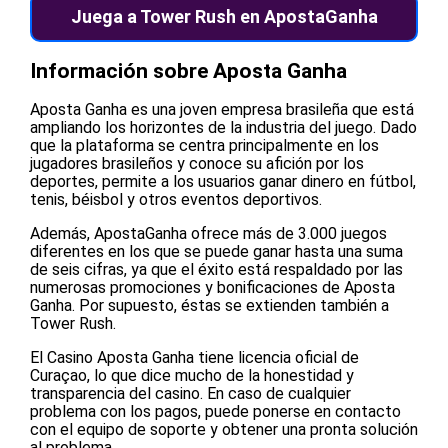
Juega a Tower Rush en ApostaGanha
Información sobre Aposta Ganha
Aposta Ganha es una joven empresa brasileña que está
ampliando los horizontes de la industria del juego. Dado
que la plataforma se centra principalmente en los
jugadores brasileños y conoce su afición por los
deportes, permite a los usuarios ganar dinero en fútbol,
tenis, béisbol y otros eventos deportivos.
Además, ApostaGanha ofrece más de 3.000 juegos
diferentes en los que se puede ganar hasta una suma
de seis cifras, ya que el éxito está respaldado por las
numerosas promociones y bonificaciones de Aposta
Ganha. Por supuesto, éstas se extienden también a
Tower Rush.
El Casino Aposta Ganha tiene licencia oficial de
Curaçao, lo que dice mucho de la honestidad y
transparencia del casino. En caso de cualquier
problema con los pagos, puede ponerse en contacto
con el equipo de soporte y obtener una pronta solución
al problema.