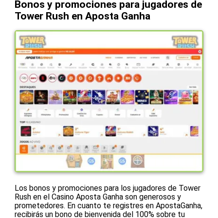
Bonos y promociones para jugadores de
Tower Rush en Aposta Ganha
Los bonos y promociones para los jugadores de Tower
Rush en el Casino Aposta Ganha son generosos y
prometedores. En cuanto te registres en ApostaGanha,
recibirás un bono de bienvenida del 100% sobre tu