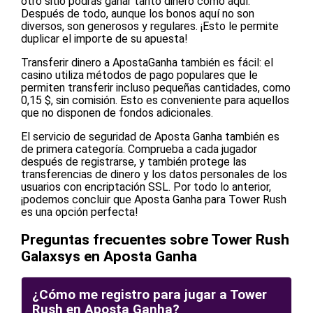
otro sitio podrás ganar tanto dinero como aquí.
Después de todo, aunque los bonos aquí no son
diversos, son generosos y regulares. ¡Esto le permite
duplicar el importe de su apuesta!
Transferir dinero a ApostaGanha también es fácil: el
casino utiliza métodos de pago populares que le
permiten transferir incluso pequeñas cantidades, como
0,15 $, sin comisión. Esto es conveniente para aquellos
que no disponen de fondos adicionales.
El servicio de seguridad de Aposta Ganha también es
de primera categoría. Comprueba a cada jugador
después de registrarse, y también protege las
transferencias de dinero y los datos personales de los
usuarios con encriptación SSL. Por todo lo anterior,
¡podemos concluir que Aposta Ganha para Tower Rush
es una opción perfecta!
Preguntas frecuentes sobre Tower Rush
Galaxsys en Aposta Ganha
¿Cómo me registro para jugar a Tower
Rush en Aposta Ganha?