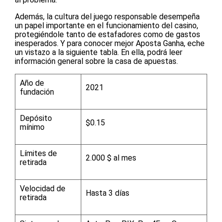
Además, la cultura del juego responsable desempeña
un papel importante en el funcionamiento del casino,
protegiéndole tanto de estafadores como de gastos
inesperados. Y para conocer mejor Aposta Ganha, eche
un vistazo a la siguiente tabla. En ella, podrá leer
información general sobre la casa de apuestas.
Año de
2021
fundación
Depósito
$0.15
mínimo
Límites de
2.000 $ al mes
retirada
Velocidad de
Hasta 3 días
retirada