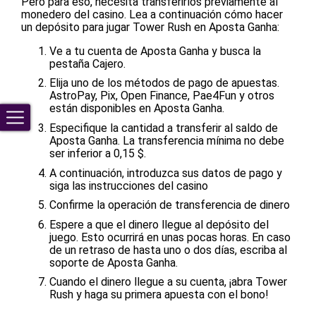
Pero para eso, necesita transferirlos previamente al
monedero del casino. Lea a continuación cómo hacer
un depósito para jugar Tower Rush en Aposta Ganha:
Ve a tu cuenta de Aposta Ganha y busca la
pestaña Cajero.
Elija uno de los métodos de pago de apuestas.
AstroPay, Pix, Open Finance, Pae4Fun y otros
están disponibles en Aposta Ganha.
Especifique la cantidad a transferir al saldo de
Aposta Ganha. La transferencia mínima no debe
ser inferior a 0,15 $.
A continuación, introduzca sus datos de pago y
siga las instrucciones del casino
Confirme la operación de transferencia de dinero
Espere a que el dinero llegue al depósito del
juego. Esto ocurrirá en unas pocas horas. En caso
de un retraso de hasta uno o dos días, escriba al
soporte de Aposta Ganha.
Cuando el dinero llegue a su cuenta, ¡abra Tower
Rush y haga su primera apuesta con el bono!