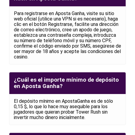
Para registrarse en Aposta Ganha, visite su sitio
web oficial (utilice una VPN si es necesario), haga
clic en el botón Registrarse, facilite una dirección
de correo electrónico, cree un apodo de juego,
establezca una contraseña compleja, introduzca
su número de teléfono móvil y su número CPF,
confirme el código enviado por SMS, asegúrese de
ser mayor de 18 años y acepte las condiciones del
casino.
¿Cuál es el importe mínimo de depósito
en Aposta Ganha?
El depósito mínimo en ApostaGanha es de sólo
0,15 $, lo que lo hace muy asequible para los
jugadores que quieran probar Tower Rush sin
invertir mucho dinero inicialmente.