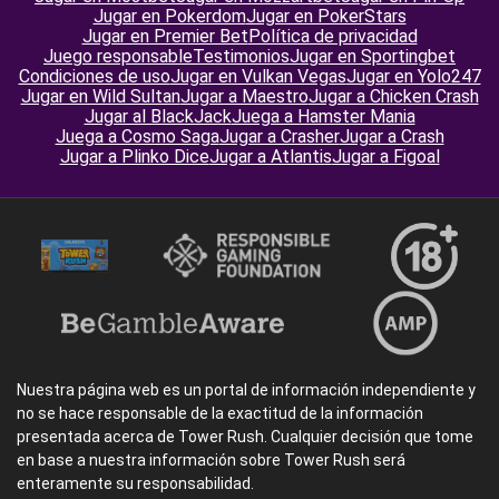
Jugar en Pokerdom
Jugar en PokerStars
Jugar en Premier Bet
Política de privacidad
Juego responsable
Testimonios
Jugar en Sportingbet
Condiciones de uso
Jugar en Vulkan Vegas
Jugar en Yolo247
Jugar en Wild Sultan
Jugar a Maestro
Jugar a Chicken Crash
Jugar al BlackJack
Juega a Hamster Mania
Juega a Cosmo Saga
Jugar a Crasher
Jugar a Crash
Jugar a Plinko Dice
Jugar a Atlantis
Jugar a Figoal
Nuestra página web es un portal de información independiente y
no se hace responsable de la exactitud de la información
presentada acerca de Tower Rush. Cualquier decisión que tome
en base a nuestra información sobre Tower Rush será
enteramente su responsabilidad.