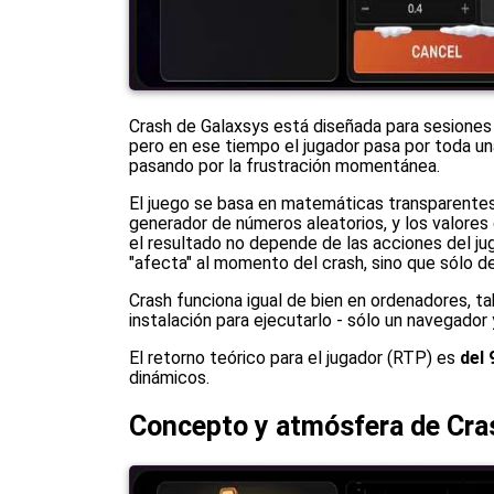
Crash de Galaxsys está diseñada para sesiones
pero en ese tiempo el jugador pasa por toda un
pasando por la frustración momentánea.
El juego se basa en matemáticas transparentes
generador de números aleatorios, y los valores 
el resultado no depende de las acciones del ju
"afecta" al momento del crash, sino que sólo de
Crash funciona igual de bien en ordenadores, t
instalación para ejecutarlo - sólo un navegador
El retorno teórico para el jugador (RTP) es
del
dinámicos.
Concepto y atmósfera de Cra