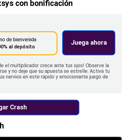
xsys con bonificación
no de bienvenida
Juega ahora
0% al depósito
de el multiplicador crece ante tus ojos! Observe la
rse y no deje que su apuesta se estrelle. Activa tu
us nervios en este rápido y emocionante juego de
gar Crash
sh