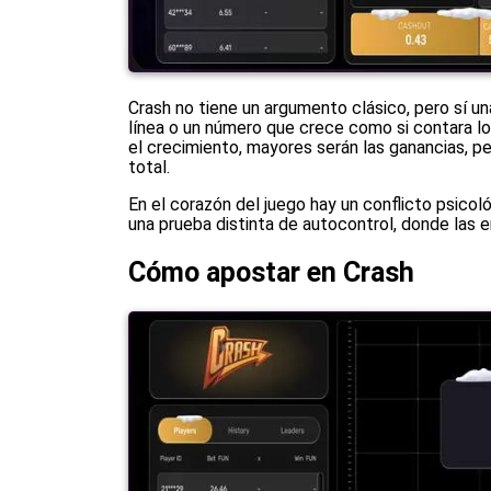
Crash no tiene un argumento clásico, pero sí u
línea o un número que crece como si contara lo
el crecimiento, mayores serán las ganancias, 
total.
En el corazón del juego hay un conflicto psicol
una prueba distinta de autocontrol, donde las 
Cómo apostar en Crash