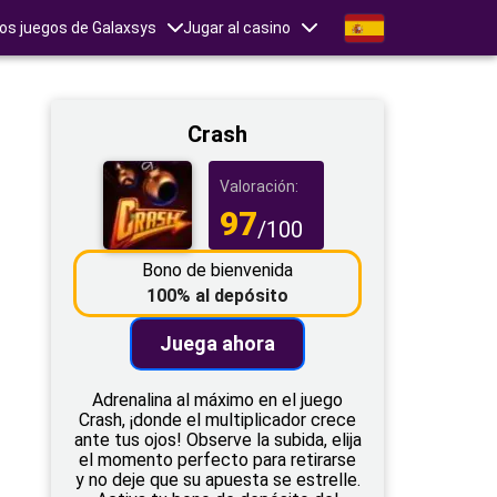
os juegos de Galaxsys
Jugar al casino
Crash
Valoración:
97
/100
Bono de bienvenida
100% al depósito
Juega ahora
Adrenalina al máximo en el juego
Crash, ¡donde el multiplicador crece
ante tus ojos! Observe la subida, elija
el momento perfecto para retirarse
y no deje que su apuesta se estrelle.