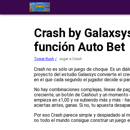
Crash by Galaxsys
función Auto Bet
Tower Rush
Jugar a Crash
Crash no es sólo un juego de choque. Es un diá
proyecto del estudio Galaxsys convierte el cre
en el que cada segundo el jugador decide si pa
No hay combinaciones complejas, líneas de pago 
creciente, un botón de Cashout y un momento en
empieza en x1,00 y va subiendo más y más - has
aciertas antes, ganas. Si no, tu apuesta desapar
Por eso Crash parece simple y despiadado al mi
no todo el mundo consigue construir un juego e