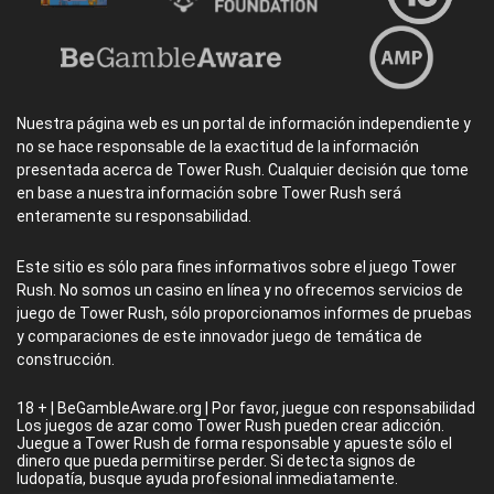
Nuestra página web es un portal de información independiente y
no se hace responsable de la exactitud de la información
presentada acerca de Tower Rush. Cualquier decisión que tome
en base a nuestra información sobre Tower Rush será
enteramente su responsabilidad.
Este sitio es sólo para fines informativos sobre el juego Tower
Rush. No somos un casino en línea y no ofrecemos servicios de
juego de Tower Rush, sólo proporcionamos informes de pruebas
y comparaciones de este innovador juego de temática de
construcción.
18 + | BeGambleAware.org | Por favor, juegue con responsabilidad
Los juegos de azar como Tower Rush pueden crear adicción.
Juegue a Tower Rush de forma responsable y apueste sólo el
dinero que pueda permitirse perder. Si detecta signos de
ludopatía, busque ayuda profesional inmediatamente.