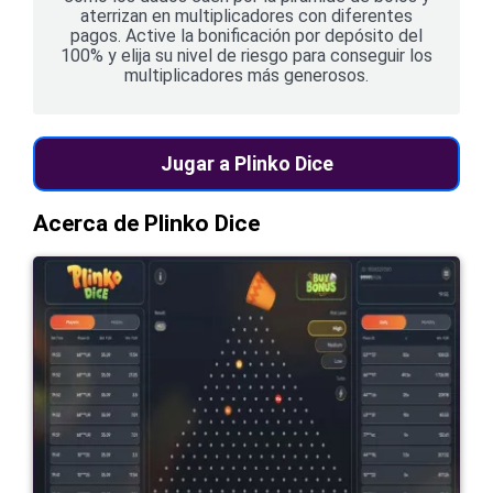
aterrizan en multiplicadores con diferentes
pagos. Active la bonificación por depósito del
100% y elija su nivel de riesgo para conseguir los
multiplicadores más generosos.
Jugar a Plinko Dice
Acerca de Plinko Dice