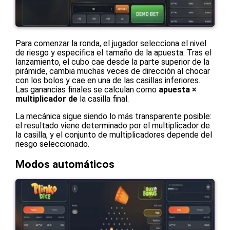
Para comenzar la ronda, el jugador selecciona el nivel
de riesgo y especifica el tamaño de la apuesta. Tras el
lanzamiento, el cubo cae desde la parte superior de la
pirámide, cambia muchas veces de dirección al chocar
con los bolos y cae en una de las casillas inferiores.
Las ganancias finales se calculan como
apuesta ×
multiplicador de
la casilla final.
La mecánica sigue siendo lo más transparente posible:
el resultado viene determinado por el multiplicador de
la casilla, y el conjunto de multiplicadores depende del
riesgo seleccionado.
Modos automáticos