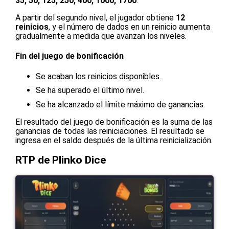
35, 50, 125, 250, 400, 1000, 1700
.
A partir del segundo nivel, el jugador obtiene
12
reinicios
, y el número de dados en un reinicio aumenta
gradualmente a medida que avanzan los niveles.
Fin del juego de bonificación
Se acaban los reinicios disponibles.
Se ha superado el último nivel.
Se ha alcanzado el límite máximo de ganancias.
El resultado del juego de bonificación es la suma de las
ganancias de todas las reiniciaciones. El resultado se
ingresa en el saldo después de la última reinicialización.
RTP de Plinko Dice