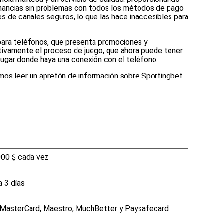
anancias sin problemas con todos los métodos de pago
és de canales seguros, lo que las hace inaccesibles para
para teléfonos, que presenta promociones y
cativamente el proceso de juego, que ahora puede tener
r lugar donde haya una conexión con el teléfono.
rimos leer un apretón de información sobre Sportingbet
000 $ cada vez
 3 días
, MasterCard, Maestro, MuchBetter y Paysafecard