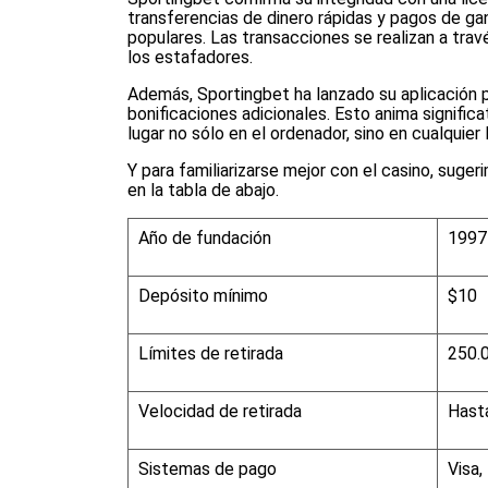
transferencias de dinero rápidas y pagos de g
populares. Las transacciones se realizan a trav
los estafadores.
Además, Sportingbet ha lanzado su aplicación 
bonificaciones adicionales. Esto anima signifi
lugar no sólo en el ordenador, sino en cualquie
Y para familiarizarse mejor con el casino, suge
en la tabla de abajo.
Año de fundación
1997
Depósito mínimo
$10
Límites de retirada
250.
Velocidad de retirada
Hasta
Sistemas de pago
Visa