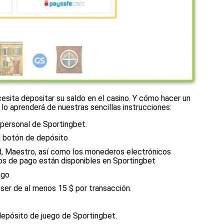
sita depositar su saldo en el casino. Y cómo hacer un
lo aprenderá de nuestras sencillas instrucciones:
a personal de Sportingbet.
el botón de depósito
rd, Maestro, así como los monederos electrónicos
s de pago están disponibles en Sportingbet
ago
 ser de al menos 15 $ por transacción.
depósito de juego de Sportingbet.