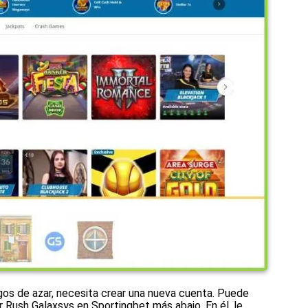
gos de azar, necesita crear una nueva cuenta. Puede
r Rush Galaxsys en Sportingbet más abajo. En él, le