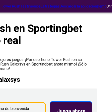
Tower Rush
Testimonios
Estrategias
Descargar la aplicación
Demo
Otr
sh en Sportingbet
 real
mejores juegos. ¡Por eso tiene Tower Rush en su
r Rush Galaxsys en Sportingbet ahora mismo! ¡Sólo
asino!
alaxsys
no de bienvenida
Juega ahora