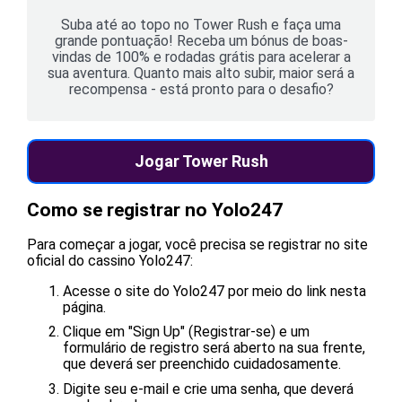
Suba até ao topo no Tower Rush e faça uma
grande pontuação! Receba um bónus de boas-
vindas de 100% e rodadas grátis para acelerar a
sua aventura. Quanto mais alto subir, maior será a
recompensa - está pronto para o desafio?
Jogar Tower Rush
Como se registrar no Yolo247
Para começar a jogar, você precisa se registrar no site
oficial do cassino Yolo247:
Acesse o site do Yolo247 por meio do link nesta
página.
Clique em "Sign Up" (Registrar-se) e um
formulário de registro será aberto na sua frente,
que deverá ser preenchido cuidadosamente.
Digite seu e-mail e crie uma senha, que deverá