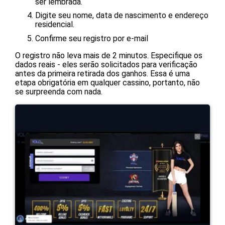
ser lembrada.
Digite seu nome, data de nascimento e endereço
residencial.
Confirme seu registro por e-mail
O registro não leva mais de 2 minutos. Especifique os
dados reais - eles serão solicitados para verificação
antes da primeira retirada dos ganhos. Essa é uma
etapa obrigatória em qualquer cassino, portanto, não
se surpreenda com nada.