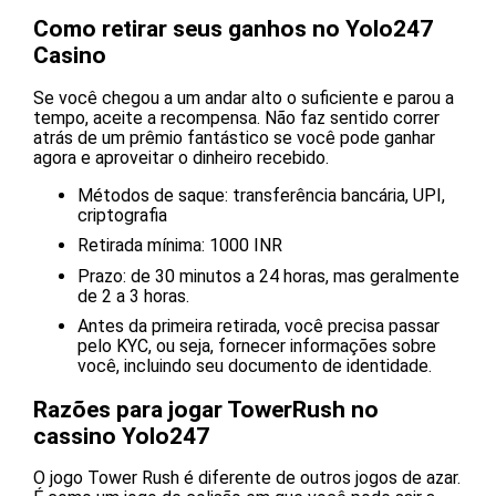
Como retirar seus ganhos no Yolo247
Casino
Se você chegou a um andar alto o suficiente e parou a
tempo, aceite a recompensa. Não faz sentido correr
atrás de um prêmio fantástico se você pode ganhar
agora e aproveitar o dinheiro recebido.
Métodos de saque: transferência bancária, UPI,
criptografia
Retirada mínima: 1000 INR
Prazo: de 30 minutos a 24 horas, mas geralmente
de 2 a 3 horas.
Antes da primeira retirada, você precisa passar
pelo KYC, ou seja, fornecer informações sobre
você, incluindo seu documento de identidade.
Razões para jogar TowerRush no
cassino Yolo247
O jogo Tower Rush é diferente de outros jogos de azar.