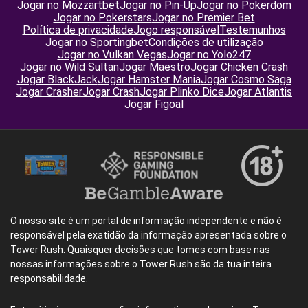
Jogar no Mozzartbet
Jogar no Pin-Up
Jogar no Pokerdom
Jogar no Pokerstars
Jogar no Premier Bet
Política de privacidade
Jogo responsável
Testemunhos
Jogar no Sportingbet
Condições de utilização
Jogar no Vulkan Vegas
Jogar no Yolo247
Jogar no Wild Sultan
Jogar Maestro
Jogar Chicken Crash
Jogar BlackJack
Jogar Hamster Mania
Jogar Cosmo Saga
Jogar Crasher
Jogar Crash
Jogar Plinko Dice
Jogar Atlantis
Jogar Figoal
O nosso site é um portal de informação independente e não é
responsável pela exatidão da informação apresentada sobre o
Tower Rush. Quaisquer decisões que tomes com base nas
nossas informações sobre o Tower Rush são da tua inteira
responsabilidade.