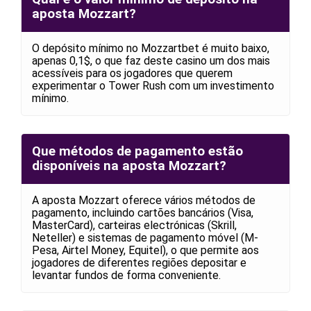
aposta Mozzart?
O depósito mínimo no Mozzartbet é muito baixo,
apenas 0,1$, o que faz deste casino um dos mais
acessíveis para os jogadores que querem
experimentar o Tower Rush com um investimento
mínimo.
Que métodos de pagamento estão
disponíveis na aposta Mozzart?
A aposta Mozzart oferece vários métodos de
pagamento, incluindo cartões bancários (Visa,
MasterCard), carteiras electrónicas (Skrill,
Neteller) e sistemas de pagamento móvel (M-
Pesa, Airtel Money, Equitel), o que permite aos
jogadores de diferentes regiões depositar e
levantar fundos de forma conveniente.