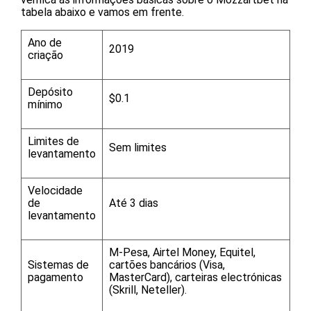
tabela abaixo e vamos em frente.
Ano de
2019
criação
Depósito
$0.1
mínimo
Limites de
Sem limites
levantamento
Velocidade
de
Até 3 dias
levantamento
M-Pesa, Airtel Money, Equitel,
Sistemas de
cartões bancários (Visa,
pagamento
MasterCard), carteiras electrónicas
(Skrill, Neteller).