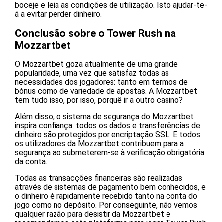
boceje e leia as condições de utilização. Isto ajudar-te-
á a evitar perder dinheiro.
Conclusão sobre o Tower Rush na
Mozzartbet
O Mozzartbet goza atualmente de uma grande
popularidade, uma vez que satisfaz todas as
necessidades dos jogadores: tanto em termos de
bónus como de variedade de apostas. A Mozzartbet
tem tudo isso, por isso, porquê ir a outro casino?
Além disso, o sistema de segurança do Mozzartbet
inspira confiança: todos os dados e transferências de
dinheiro são protegidos por encriptação SSL. E todos
os utilizadores da Mozzartbet contribuem para a
segurança ao submeterem-se à verificação obrigatória
da conta.
Todas as transacções financeiras são realizadas
através de sistemas de pagamento bem conhecidos, e
o dinheiro é rapidamente recebido tanto na conta do
jogo como no depósito. Por conseguinte, não vemos
qualquer razão para desistir da Mozzartbet e