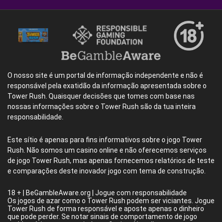
O nosso site é um portal de informação independente e não é
responsável pela exatidão da informação apresentada sobre o
Tower Rush. Quaisquer decisões que tomes com base nas
nossas informações sobre o Tower Rush são da tua inteira
responsabilidade.
Este sítio é apenas para fins informativos sobre o jogo Tower
Rush. Não somos um casino online e não oferecemos serviços
de jogo Tower Rush, mas apenas fornecemos relatórios de teste
e comparações deste inovador jogo com tema de construção.
18 + | BeGambleAware.org | Jogue com responsabilidade
Os jogos de azar como o Tower Rush podem ser viciantes. Jogue
Tower Rush de forma responsável e aposte apenas o dinheiro
que pode perder. Se notar sinais de comportamento de jogo