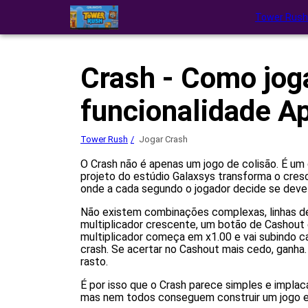
Tower Rush
Crash - Como jog
funcionalidade A
Tower Rush
Jogar Crash
O Crash não é apenas um jogo de colisão. É um
projeto do estúdio Galaxsys transforma o cres
onde a cada segundo o jogador decide se deve 
Não existem combinações complexas, linhas de
multiplicador crescente, um botão de Cashout
multiplicador começa em x1.00 e vai subindo c
crash. Se acertar no Cashout mais cedo, ganha
rasto.
É por isso que o Crash parece simples e impla
mas nem todos conseguem construir um jogo e