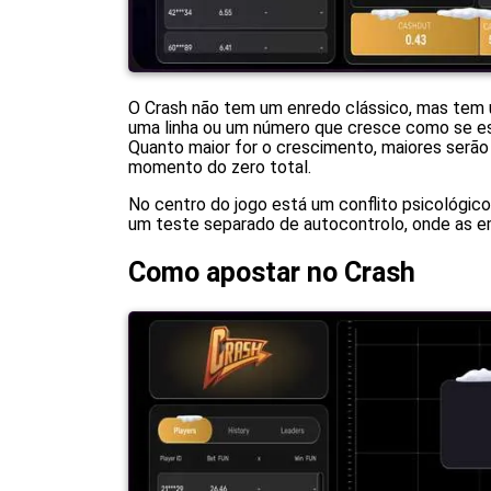
O Crash não tem um enredo clássico, mas tem 
uma linha ou um número que cresce como se est
Quanto maior for o crescimento, maiores serã
momento do zero total.
No centro do jogo está um conflito psicológico:
um teste separado de autocontrolo, onde as e
Como apostar no Crash