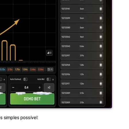
s simples possível: