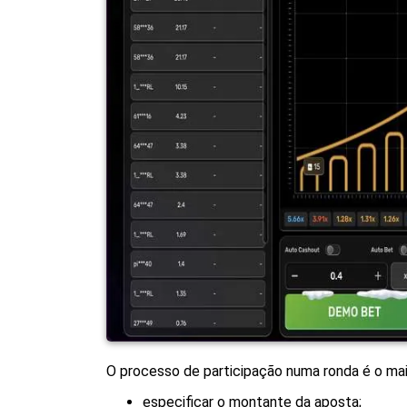
O processo de participação numa ronda é o mai
especificar o montante da aposta;