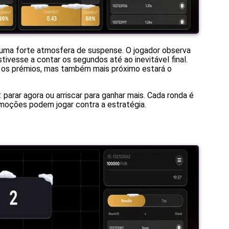
uma forte atmosfera de suspense. O jogador observa
ivesse a contar os segundos até ao inevitável final.
o os prémios, mas também mais próximo estará o
 parar agora ou arriscar para ganhar mais. Cada ronda é
moções podem jogar contra a estratégia.