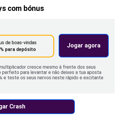
sys com bónus
us de boas-vindas
Jogar agora
% para depósito
 multiplicador cresce mesmo à frente dos seus
perfeito para levantar e não deixes a tua aposta
% e teste os seus nervos neste rápido e excitante
gar Crash