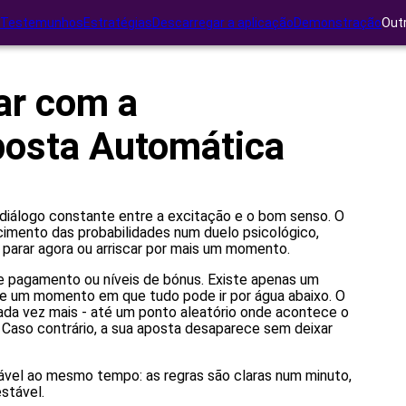
Testemunhos
Estratégias
Descarregar a aplicação
Demonstração
Out
ar com a
posta Automática
 diálogo constante entre a excitação e o bom senso. O
cimento das probabilidades num duelo psicológico,
parar agora ou arriscar por mais um momento.
 pagamento ou níveis de bónus. Existe apenas um
 e um momento em que tudo pode ir por água abaixo. O
ada vez mais - até um ponto aleatório onde acontece o
. Caso contrário, a sua aposta desaparece sem deixar
cável ao mesmo tempo: as regras são claras num minuto,
stável.