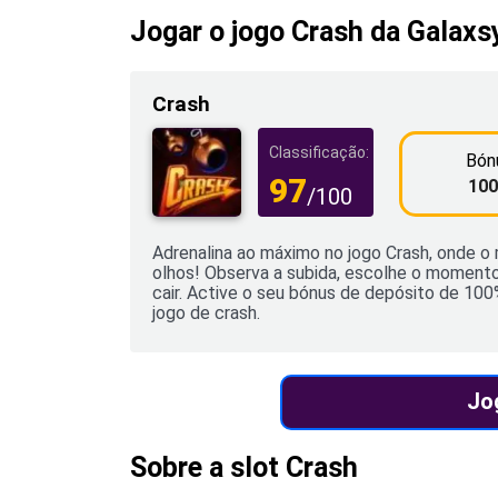
Jogar o jogo Crash da Galax
Crash
Classificação:
Bón
97
100
/100
Adrenalina ao máximo no jogo Crash, onde o
olhos! Observa a subida, escolhe o momento 
cair. Active o seu bónus de depósito de 100
jogo de crash.
Jo
Sobre a slot Crash