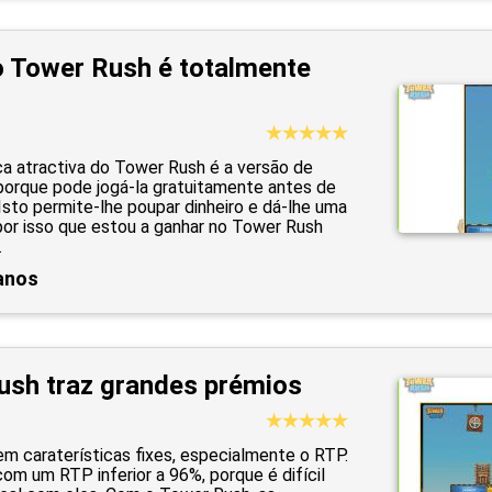
 Tower Rush é totalmente
ca atractiva do Tower Rush é a versão de
orque pode jogá-la gratuitamente antes de
. Isto permite-lhe poupar dinheiro e dá-lhe uma
 por isso que estou a ganhar no Tower Rush
.
 anos
ush traz grandes prémios
m caraterísticas fixes, especialmente o RTP.
om um RTP inferior a 96%, porque é difícil