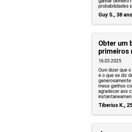
ganhar dinheiro
probabilidades 
Guy S., 38 an
Obter um 
primeiros
16.03.2025
Ouvi dizer que 
é o que se diz 
generosamente e
meus ganhos con
agradecer aos c
instantaneament
Tiberius K., 2