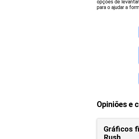
opções de levantam
para o ajudar a for
Opiniões e 
Gráficos 
Rush