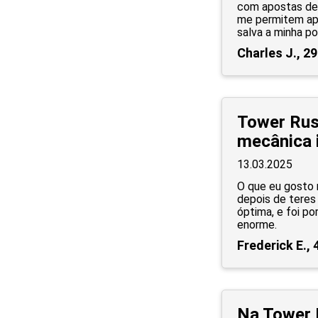
com apostas de,
me permitem ap
salva a minha p
Charles J., 2
Tower Rus
mecânica 
13.03.2025
O que eu gosto 
depois de teres
óptima, e foi po
enorme.
Frederick E.,
Na Tower R