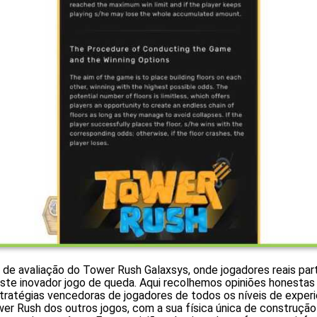
 de avaliação do Tower Rush Galaxsys, onde jogadores reais par
ste inovador jogo de queda. Aqui recolhemos opiniões honestas
stratégias vencedoras de jogadores de todos os níveis de experi
er Rush dos outros jogos, com a sua física única de construção