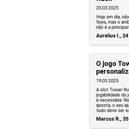
20.03.2025
Hoje em dia, sã
fixes, mas o am
não é a principal
Aurelius I., 2
O jogo Tow
personali
19.03.2025
A slot Tower Ru
jogabilidade do 
é necessária. N
aposta, o seu a
tudo deve ser 
Marcus R., 35