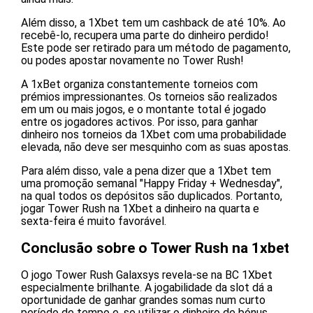
Além disso, a 1Xbet tem um cashback de até 10%. Ao
recebê-lo, recupera uma parte do dinheiro perdido!
Este pode ser retirado para um método de pagamento,
ou podes apostar novamente no Tower Rush!
A 1xBet organiza constantemente torneios com
prémios impressionantes. Os torneios são realizados
em um ou mais jogos, e o montante total é jogado
entre os jogadores activos. Por isso, para ganhar
dinheiro nos torneios da 1Xbet com uma probabilidade
elevada, não deve ser mesquinho com as suas apostas.
Para além disso, vale a pena dizer que a 1Xbet tem
uma promoção semanal "Happy Friday + Wednesday",
na qual todos os depósitos são duplicados. Portanto,
jogar Tower Rush na 1Xbet a dinheiro na quarta e
sexta-feira é muito favorável.
Conclusão sobre o Tower Rush na 1xbet
O jogo Tower Rush Galaxsys revela-se na BC 1Xbet
especialmente brilhante. A jogabilidade da slot dá a
oportunidade de ganhar grandes somas num curto
período de tempo e, se utilizar o dinheiro de bónus