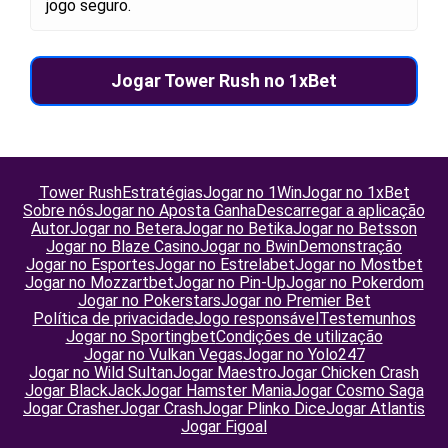
jogo seguro.
Jogar Tower Rush no 1xBet
Tower Rush
Estratégias
Jogar no 1Win
Jogar no 1xBet
Sobre nós
Jogar no Aposta Ganha
Descarregar a aplicação
Autor
Jogar no Betera
Jogar no Betika
Jogar no Betsson
Jogar no Blaze Casino
Jogar no Bwin
Demonstração
Jogar no Esportes
Jogar no Estrelabet
Jogar no Mostbet
Jogar no Mozzartbet
Jogar no Pin-Up
Jogar no Pokerdom
Jogar no Pokerstars
Jogar no Premier Bet
Política de privacidade
Jogo responsável
Testemunhos
Jogar no Sportingbet
Condições de utilização
Jogar no Vulkan Vegas
Jogar no Yolo247
Jogar no Wild Sultan
Jogar Maestro
Jogar Chicken Crash
Jogar BlackJack
Jogar Hamster Mania
Jogar Cosmo Saga
Jogar Crasher
Jogar Crash
Jogar Plinko Dice
Jogar Atlantis
Jogar Figoal