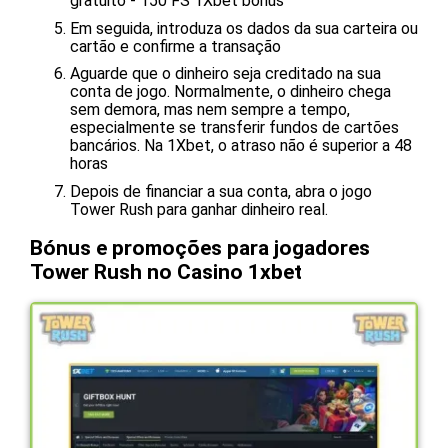
gratuito - 150 FS 1Xbet bonus
Em seguida, introduza os dados da sua carteira ou
cartão e confirme a transação
Aguarde que o dinheiro seja creditado na sua
conta de jogo. Normalmente, o dinheiro chega
sem demora, mas nem sempre a tempo,
especialmente se transferir fundos de cartões
bancários. Na 1Xbet, o atraso não é superior a 48
horas
Depois de financiar a sua conta, abra o jogo
Tower Rush para ganhar dinheiro real.
Bónus e promoções para jogadores
Tower Rush no Casino 1xbet