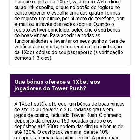
Para se registar na 1Xbet, vá ao sítio Web oficial
ou ao link espelho, clique no botão de registo no
canto superior e escolha uma das quatro formas
de registo: um clique, por número de telefone, por
e-mail ou através das redes sociais. Quando o
registo estiver concluído, selecione o seu bónus
de boas-vindas. Para aceder a todas as
funcionalidades e levantar os seus ganhos, terá de
verificar a sua conta, fornecendo à administração
da 1Xbet cópias do seu passaporte (a verificação
demora 1-3 dias).
Que bónus oferece a 1Xbet aos
jogadores do Tower Rush?
A 1Xbet está a oferecer um bónus de boas-vindas
de até 1500 dólares e 210 rodadas grátis em
jogos de casino, incluindo Tower Rush. O primeiro
depósito dá direito a 150 rodadas grátis e os
depósitos até 500¤ podem dar direito a bónus de
até 120%. O cashback semanal de até 10%
recupera algumas das suas perdas. A promoção