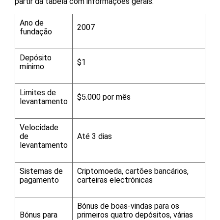
partir da tabela com informações gerais.
Ano de
2007
fundação
Depósito
$1
mínimo
Limites de
$5.000 por mês
levantamento
Velocidade
de
Até 3 dias
levantamento
Sistemas de
Criptomoeda, cartões bancários,
pagamento
carteiras electrónicas
Bónus de boas-vindas para os
Bónus para
primeiros quatro depósitos, várias