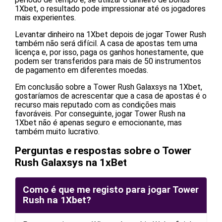
1Xbet, o resultado pode impressionar até os jogadores
mais experientes.
Levantar dinheiro na 1Xbet depois de jogar Tower Rush
também não será difícil. A casa de apostas tem uma
licença e, por isso, paga os ganhos honestamente, que
podem ser transferidos para mais de 50 instrumentos
de pagamento em diferentes moedas.
Em conclusão sobre a Tower Rush Galaxsys na 1Xbet,
gostaríamos de acrescentar que a casa de apostas é o
recurso mais reputado com as condições mais
favoráveis. Por conseguinte, jogar Tower Rush na
1Xbet não é apenas seguro e emocionante, mas
também muito lucrativo.
Perguntas e respostas sobre o Tower
Rush Galaxsys na 1xBet
Como é que me registo para jogar Tower
Rush na 1Xbet?