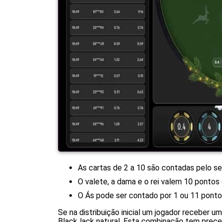
As cartas de 2 a 10 são contadas pelo seu 
O valete, a dama e o rei valem 10 pontos
O Ás pode ser contado por 1 ou 11 pontos
Se na distribuição inicial um jogador receber 
BlackJack natural. Esta combinação tem prece