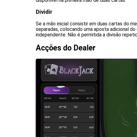
disponível na primeira mão de duas cartas.
Dividir
Se a mão inicial consistir em duas cartas do m
separadas, colocando uma aposta adicional do
independente. Não é permitida a divisão repetid
Acções do Dealer