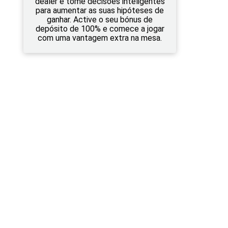
dealer e tome decisões inteligentes
para aumentar as suas hipóteses de
ganhar. Active o seu bónus de
depósito de 100% e comece a jogar
com uma vantagem extra na mesa.