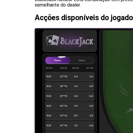
semelhante do dealer.
Acções disponíveis do jogado