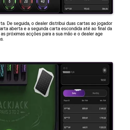
 De seguida, o dealer distribui duas cartas ao jogador
arta aberta e a segunda carta escondida até ao final da
e as próximas acções para a sua mão e o dealer age
s.