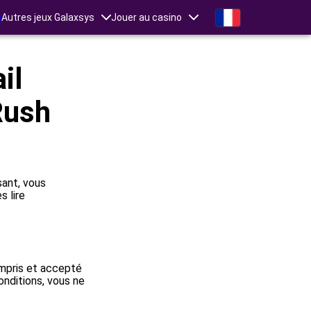
n
Autres jeux Galaxsys
Jouer au casino
il
Rush
sant, vous
s lire
ompris et accepté
onditions, vous ne