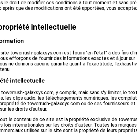
 le droit de modifier ces conditions à tout moment et sans pré
web après que des modifications ont été apportées, vous accepte
ropriété intellectuelle
nformation
site towerrush-galaxsys.com est fourni "en l'état" à des fins d'i
us efforçons de fournir des informations exactes et à jour sur
us ne donnons aucune garantie quant à l'exactitude, l'exhaustivité
tenu.
été intellectuelle
towerrush-galaxsys.com, y compris, mais sans s'y limiter, le text
es, les clips audio, les téléchargements numériques, les compil
la propriété de towerrush-galaxsys.com ou de ses fournisseurs et
sur les droits d'auteur.
out le contenu de ce site est la propriété exclusive de towerr
s lois internationales sur les droits d'auteur. Toutes les marque
merciaux utilisés sur le site sont la propriété de leurs propriéta