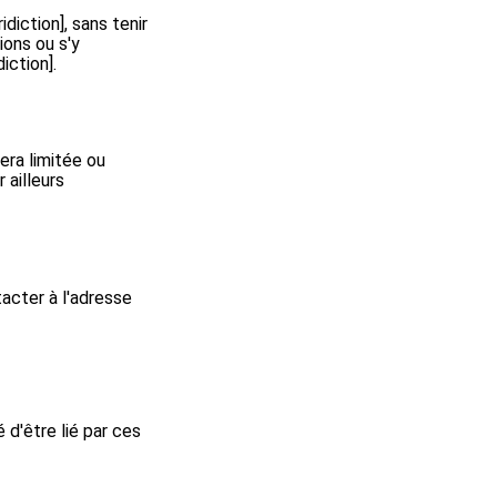
diction], sans tenir
ions ou s'y
iction].
era limitée ou
 ailleurs
acter à l'adresse
 d'être lié par ces