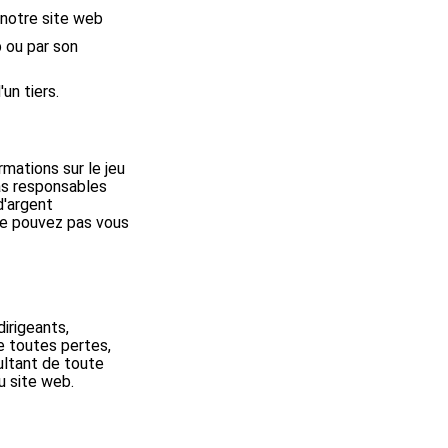
 notre site web
b ou par son
un tiers.
mations sur le jeu
as responsables
d'argent
ne pouvez pas vous
irigeants,
e toutes pertes,
ultant de toute
u site web.