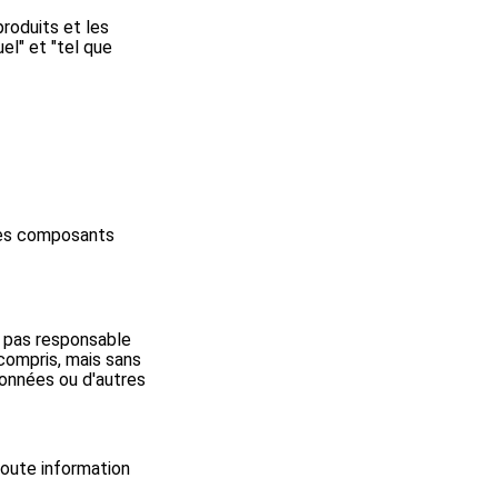
roduits et les
el" et "tel que
tres composants
a pas responsable
 compris, mais sans
 données ou d'autres
toute information