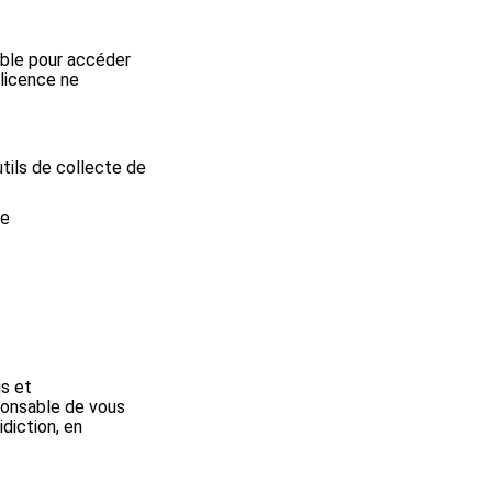
able pour accéder
 licence ne
utils de collecte de
te
is et
ponsable de vous
idiction, en