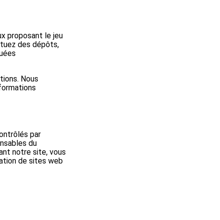
ux proposant le jeu
ctuez des dépôts,
guées
ations. Nous
nformations
ontrôlés par
onsables du
ant notre site, vous
ation de sites web