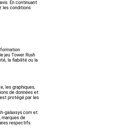
avis. En continuant
z les conditions
nformation
 le jeu Tower Rush
, la fiabilité ou la
e, les graphiques,
ations de données et
 est protégé par les
ush-galaxsys.com et
s, marques de
ires respectifs.