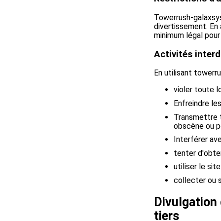
Towerrush-galaxsys
divertissement. En 
minimum légal pour l
Activités interd
En utilisant tower
violer toute 
Enfreindre les
Transmettre to
obscène ou por
Interférer av
tenter d'obte
utiliser le s
collecter ou 
Divulgation 
tiers