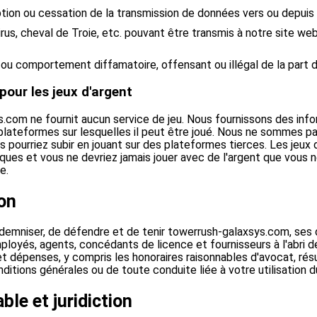
ption ou cessation de la transmission de données vers ou depuis
irus, cheval de Troie, etc. pouvant être transmis à notre site we
ou comportement diffamatoire, offensant ou illégal de la part d'
pour les jeux d'argent
com ne fournit aucun service de jeu. Nous fournissons des infor
plateformes sur lesquelles il peut être joué. Nous ne sommes p
 pourriez subir en jouant sur des plateformes tierces. Les jeux 
ques et vous ne devriez jamais jouer avec de l'argent que vous 
e.
on
demniser, de défendre et de tenir towerrush-galaxsys.com, ses d
ployés, agents, concédants de licence et fournisseurs à l'abri d
 dépenses, y compris les honoraires raisonnables d'avocat, rés
nditions générales ou de toute conduite liée à votre utilisation d
ble et juridiction