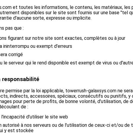
com et toutes les informations, le contenu, les matériaux, les p
utrement disponibles sur le site sont fournis sur une base "tel qu
arantie d'aucune sorte, expresse ou implicite.
ns pas que :
ons figurant sur notre site sont exactes, complètes ou à jour
ra ininterrompu ou exempt d'erreurs
era corrigé
u le serveur qui le rend disponible est exempt de virus ou d'au
a responsabilité
re permise par la loi applicable, towerrush-galaxsys.com ne ser
s, indirects, accessoires, spéciaux, consécutifs ou punitifs, y
mmages pour perte de profits, de bonne volonté, d'utilisation, de
découlant de :
u l'incapacité d'utiliser le site web
n autorisé à nos serveurs ou de l'utilisation de ceux-ci et/ou de 
ui y est stockée