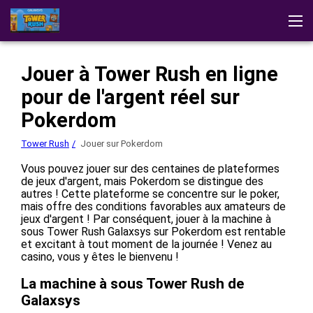
Tower Rush
Avis
Stratégies
Télécharger l'application
Jouer à Tower Rush en ligne
Démonstration
Autres jeux Galaxsys
pour de l'argent réel sur
Jouer au casino
Pokerdom
Tower Rush
Jouer sur Pokerdom
Vous pouvez jouer sur des centaines de plateformes
de jeux d'argent, mais Pokerdom se distingue des
autres ! Cette plateforme se concentre sur le poker,
mais offre des conditions favorables aux amateurs de
jeux d'argent ! Par conséquent, jouer à la machine à
sous Tower Rush Galaxsys sur Pokerdom est rentable
et excitant à tout moment de la journée ! Venez au
casino, vous y êtes le bienvenu !
La machine à sous Tower Rush de
Galaxsys