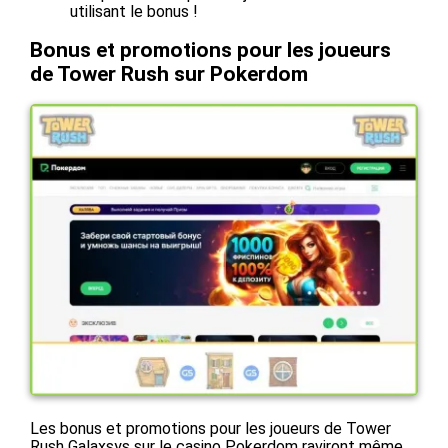
utilisant le bonus !
Bonus et promotions pour les joueurs
de Tower Rush sur Pokerdom
Les bonus et promotions pour les joueurs de Tower
Rush Galaxsys sur le casino Pokerdom raviront même