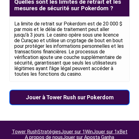
Quelles sont les limites de retrait et les
mesures de sécurité sur Pokerdom ?
La limite de retrait sur Pokerdom est de 20 000 $
par mois et le délai de traitement peut aller
jusqu'à 3 jours. Le casino opère sous une licence
de Curaçao et utilise un cryptage de bout en bout
pour protéger les informations personnelles et les
transactions financières. Le processus de
vérification ajoute une couche supplémentaire de
sécurité, garantissant que seuls les utilisateurs
légitimes ayant l'âge légal peuvent accéder à
toutes les fonctions du casino.
Jouer à Tower Rush sur Pokerdom
Tower Rush
Stratégies
Jouer sur 1Win
Jouer sur 1xBet
A propos de nous
Jouer sur Aposta Ganha