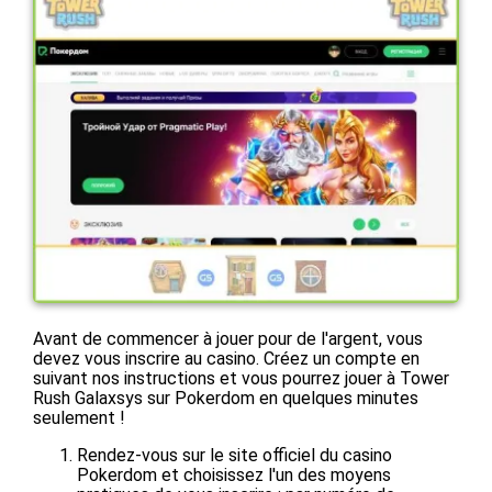
Avant de commencer à jouer pour de l'argent, vous
devez vous inscrire au casino. Créez un compte en
suivant nos instructions et vous pourrez jouer à Tower
Rush Galaxsys sur Pokerdom en quelques minutes
seulement !
Rendez-vous sur le site officiel du casino
Pokerdom et choisissez l'un des moyens