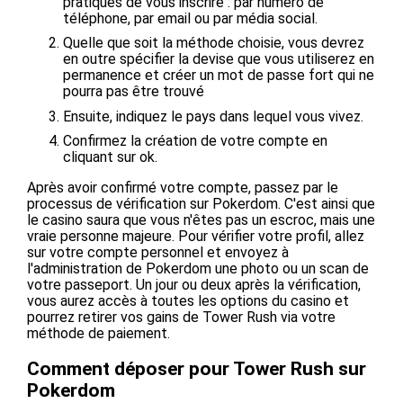
pratiques de vous inscrire : par numéro de
téléphone, par email ou par média social.
Quelle que soit la méthode choisie, vous devrez
en outre spécifier la devise que vous utiliserez en
permanence et créer un mot de passe fort qui ne
pourra pas être trouvé
Ensuite, indiquez le pays dans lequel vous vivez.
Confirmez la création de votre compte en
cliquant sur ok.
Après avoir confirmé votre compte, passez par le
processus de vérification sur Pokerdom. C'est ainsi que
le casino saura que vous n'êtes pas un escroc, mais une
vraie personne majeure. Pour vérifier votre profil, allez
sur votre compte personnel et envoyez à
l'administration de Pokerdom une photo ou un scan de
votre passeport. Un jour ou deux après la vérification,
vous aurez accès à toutes les options du casino et
pourrez retirer vos gains de Tower Rush via votre
méthode de paiement.
Comment déposer pour Tower Rush sur
Pokerdom