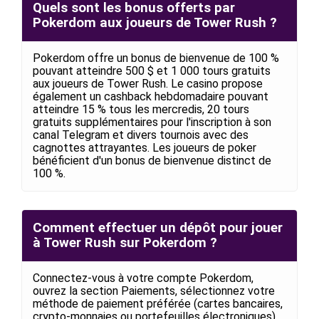
Quels sont les bonus offerts par
Pokerdom aux joueurs de Tower Rush ?
Pokerdom offre un bonus de bienvenue de 100 %
pouvant atteindre 500 $ et 1 000 tours gratuits
aux joueurs de Tower Rush. Le casino propose
également un cashback hebdomadaire pouvant
atteindre 15 % tous les mercredis, 20 tours
gratuits supplémentaires pour l'inscription à son
canal Telegram et divers tournois avec des
cagnottes attrayantes. Les joueurs de poker
bénéficient d'un bonus de bienvenue distinct de
100 %.
Comment effectuer un dépôt pour jouer
à Tower Rush sur Pokerdom ?
Connectez-vous à votre compte Pokerdom,
ouvrez la section Paiements, sélectionnez votre
méthode de paiement préférée (cartes bancaires,
crypto-monnaies ou portefeuilles électroniques),