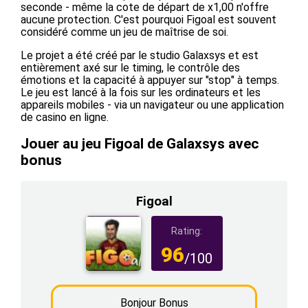
seconde - même la cote de départ de x1,00 n'offre
aucune protection. C'est pourquoi Figoal est souvent
considéré comme un jeu de maîtrise de soi.
Le projet a été créé par le studio Galaxsys et est
entièrement axé sur le timing, le contrôle des
émotions et la capacité à appuyer sur "stop" à temps.
Le jeu est lancé à la fois sur les ordinateurs et les
appareils mobiles - via un navigateur ou une application
de casino en ligne.
Jouer au jeu Figoal de Galaxsys avec
bonus
Figoal
Rating:
96
/100
Bonjour Bonus