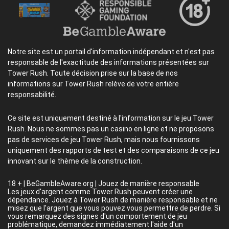
Notre site est un portail d'information indépendant et n'est pas
responsable de l'exactitude des informations présentées sur
Tower Rush. Toute décision prise sur la base de nos
informations sur Tower Rush relève de votre entière
responsabilité.
Ce site est uniquement destiné à l'information sur le jeu Tower
Rush. Nous ne sommes pas un casino en ligne et ne proposons
pas de services de jeu Tower Rush, mais nous fournissons
uniquement des rapports de test et des comparaisons de ce jeu
innovant sur le thème de la construction.
18 + | BeGambleAware.org | Jouez de manière responsable
Les jeux d'argent comme Tower Rush peuvent créer une
dépendance. Jouez à Tower Rush de manière responsable et ne
misez que l'argent que vous pouvez vous permettre de perdre. Si
vous remarquez des signes d'un comportement de jeu
problématique, demandez immédiatement l'aide d'un