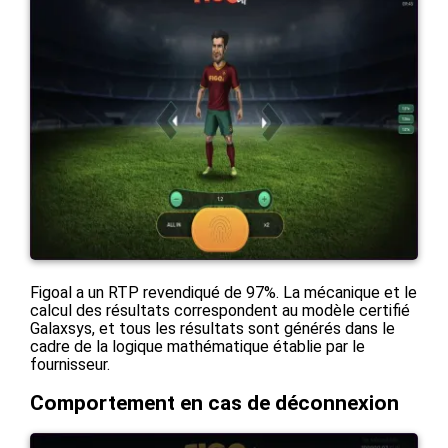
Figoal a un RTP revendiqué de 97%. La mécanique et le
calcul des résultats correspondent au modèle certifié
Galaxsys, et tous les résultats sont générés dans le
cadre de la logique mathématique établie par le
fournisseur.
Comportement en cas de déconnexion