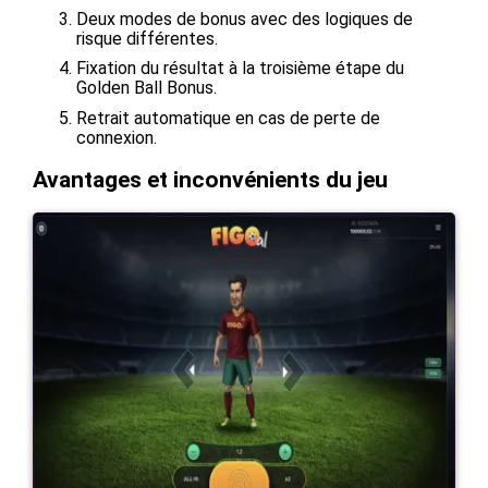
Deux modes de bonus avec des logiques de
risque différentes.
Fixation du résultat à la troisième étape du
Golden Ball Bonus.
Retrait automatique en cas de perte de
connexion.
Avantages et inconvénients du jeu