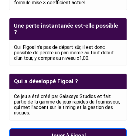
formule mise × coefficient actuel.
Une perte instantanée est-elle possible
?
Oui. Figoal n'a pas de départ sûr, il est donc
possible de perdre un pari même au tout début
d'un tour, y compris au niveau x1,00.
Qui a développé Figoal ?
Ce jeu a été créé par Galaxsys Studios et fait
partie de la gamme de jeux rapides du fournisseur,
qui met l'accent sur le timing et la gestion des
risques.
Jouer à Figoal