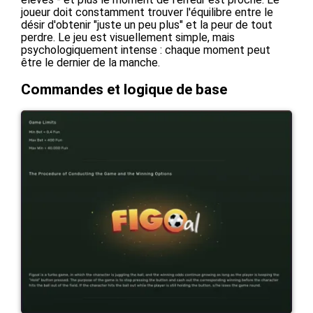
joueur doit constamment trouver l'équilibre entre le
désir d'obtenir "juste un peu plus" et la peur de tout
perdre. Le jeu est visuellement simple, mais
psychologiquement intense : chaque moment peut
être le dernier de la manche.
Commandes et logique de base