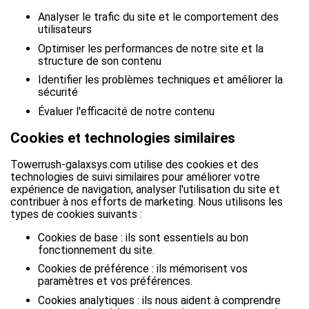
Analyser le trafic du site et le comportement des
utilisateurs
Optimiser les performances de notre site et la
structure de son contenu
Identifier les problèmes techniques et améliorer la
sécurité
Évaluer l'efficacité de notre contenu
Cookies et technologies similaires
Towerrush-galaxsys.com utilise des cookies et des
technologies de suivi similaires pour améliorer votre
expérience de navigation, analyser l'utilisation du site et
contribuer à nos efforts de marketing. Nous utilisons les
types de cookies suivants :
Cookies de base : ils sont essentiels au bon
fonctionnement du site.
Cookies de préférence : ils mémorisent vos
paramètres et vos préférences.
Cookies analytiques : ils nous aident à comprendre