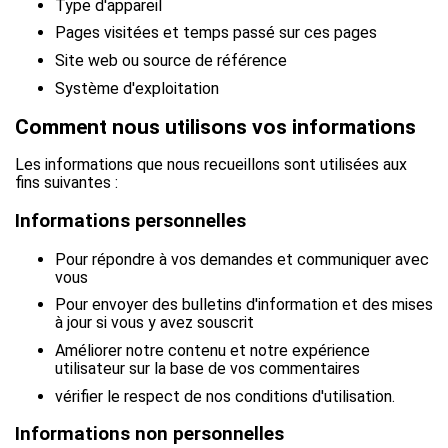
Type d'appareil
Pages visitées et temps passé sur ces pages
Site web ou source de référence
Système d'exploitation
Comment nous utilisons vos informations
Les informations que nous recueillons sont utilisées aux
fins suivantes :
Informations personnelles
Pour répondre à vos demandes et communiquer avec
vous
Pour envoyer des bulletins d'information et des mises
à jour si vous y avez souscrit
Améliorer notre contenu et notre expérience
utilisateur sur la base de vos commentaires
vérifier le respect de nos conditions d'utilisation.
Informations non personnelles