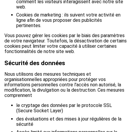
comment les visiteurs interagissent avec notre site
web.
Cookies de marketing : ils suivent votre activité en
ligne afin de vous proposer des publicités
pertinentes.
Vous pouvez gérer les cookies par le biais des paramètres
de votre navigateur. Toutefois, la désactivation de certains
cookies peut limiter votre capacité à utiliser certaines
fonctionnalités de notre site web.
Sécurité des données
Nous utilisons des mesures techniques et
organisationnelles appropriées pour protéger vos
informations personnelles contre l'accès non autorisé, la
modification, la divulgation ou la destruction. Ces mesures
comprennent
le cryptage des données par le protocole SSL
(Secure Socket Layer)
des évaluations et des mises à jour régulières de la
sécurité