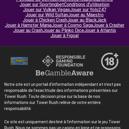
Jouer sur Sportingbet
Conditions d'utilisation
Jouer sur Vulkan Vegas
Jouer sur Yolo247
Jouer sur Wild Sultan
Jouer au Maestro
Jouer à Chicken Crash
Jouer au BlackJack
Jouer à Hamster Mania
Jouer à Cosmo Saga
Jouer à Crasher
Jouer au Crash
Jouer au Plinko Dice
Jouer à Atlantis
Jouer à Figoal
Notre site est un portail d'information indépendant et n'est pas
responsable de l'exactitude des informations présentées sur
Tower Rush. Toute décision prise sur la base de nos
informations sur Tower Rush relève de votre entière
responsabilité.
Ce site est uniquement destiné à l'information sur le jeu Tower
Rush. Nous ne sommes pas un casino en ligne et ne proposons