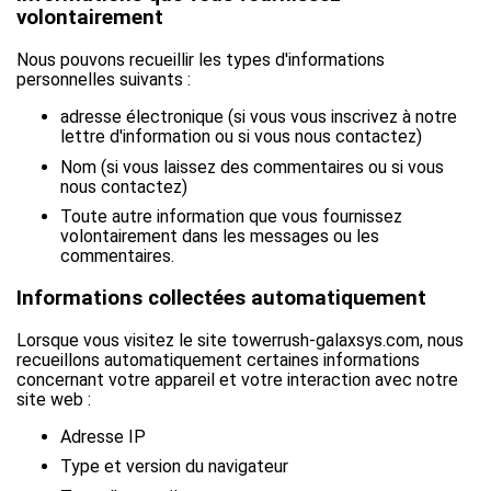
volontairement
Nous pouvons recueillir les types d'informations
personnelles suivants :
adresse électronique (si vous vous inscrivez à notre
lettre d'information ou si vous nous contactez)
Nom (si vous laissez des commentaires ou si vous
nous contactez)
Toute autre information que vous fournissez
volontairement dans les messages ou les
commentaires.
Informations collectées automatiquement
Lorsque vous visitez le site towerrush-galaxsys.com, nous
recueillons automatiquement certaines informations
concernant votre appareil et votre interaction avec notre
site web :
Adresse IP
Type et version du navigateur