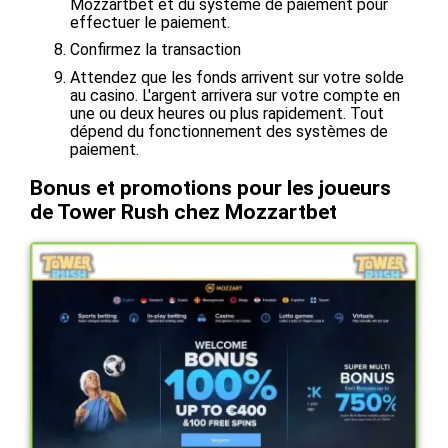
Mozzartbet et du système de paiement pour
effectuer le paiement.
Confirmez la transaction
Attendez que les fonds arrivent sur votre solde
au casino. L'argent arrivera sur votre compte en
une ou deux heures ou plus rapidement. Tout
dépend du fonctionnement des systèmes de
paiement.
Bonus et promotions pour les joueurs
de Tower Rush chez Mozzartbet