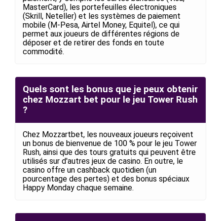
MasterCard), les portefeuilles électroniques
(Skrill, Neteller) et les systèmes de paiement
mobile (M-Pesa, Airtel Money, Equitel), ce qui
permet aux joueurs de différentes régions de
déposer et de retirer des fonds en toute
commodité.
Quels sont les bonus que je peux obtenir
chez Mozzart bet pour le jeu Tower Rush
?
Chez Mozzartbet, les nouveaux joueurs reçoivent
un bonus de bienvenue de 100 % pour le jeu Tower
Rush, ainsi que des tours gratuits qui peuvent être
utilisés sur d'autres jeux de casino. En outre, le
casino offre un cashback quotidien (un
pourcentage des pertes) et des bonus spéciaux
Happy Monday chaque semaine.