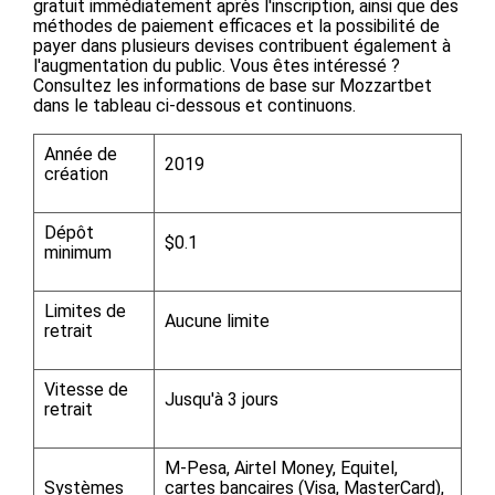
gratuit immédiatement après l'inscription, ainsi que des
méthodes de paiement efficaces et la possibilité de
payer dans plusieurs devises contribuent également à
l'augmentation du public. Vous êtes intéressé ?
Consultez les informations de base sur Mozzartbet
dans le tableau ci-dessous et continuons.
Année de
2019
création
Dépôt
$0.1
minimum
Limites de
Aucune limite
retrait
Vitesse de
Jusqu'à 3 jours
retrait
M-Pesa, Airtel Money, Equitel,
Systèmes
cartes bancaires (Visa, MasterCard),