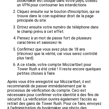
bookmaker est bloqué dans votre pays, utilisez
un VPN pour contourner les interdictions
Cliquez ensuite sur le bouton d'inscription, qui se
trouve dans le coin supérieur droit de la page
principale du site.
Entrez ensuite votre numéro de téléphone dans
le champ prévu à cet effet.
Pensez à un mot de passe fort de plusieurs
caractères et saisissez-le.
Confirmez que vous avez plus de 18 ans
(n'écrivez que la vérité, car vous serez contrôlé
plus tard).
A ce stade, votre compte Mozzartbet pour
Tower Rush a été créé ! Il reste encore quelques
petites choses à faire.
Après vous être enregistré sur Mozzartbet, il est
recommandé de passer immédiatement par le
processus de vérification du compte. Ceci est
nécessaire pour confirmer votre identité à des fins de
sécurité. La vérification ouvrira également l'accès au
retrait des gains de Tower Rush. Pour ce faire, envoyez
à l'administration du bookmaker une photo des