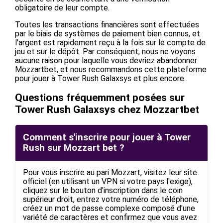
obligatoire de leur compte.
Toutes les transactions financières sont effectuées
par le biais de systèmes de paiement bien connus, et
l'argent est rapidement reçu à la fois sur le compte de
jeu et sur le dépôt. Par conséquent, nous ne voyons
aucune raison pour laquelle vous devriez abandonner
Mozzartbet, et nous recommandons cette plateforme
pour jouer à Tower Rush Galaxsys et plus encore.
Questions fréquemment posées sur
Tower Rush Galaxsys chez Mozzartbet
Comment s'inscrire pour jouer à Tower
Rush sur Mozzart bet ?
Pour vous inscrire au pari Mozzart, visitez leur site
officiel (en utilisant un VPN si votre pays l'exige),
cliquez sur le bouton d'inscription dans le coin
supérieur droit, entrez votre numéro de téléphone,
créez un mot de passe complexe composé d'une
variété de caractères et confirmez que vous avez