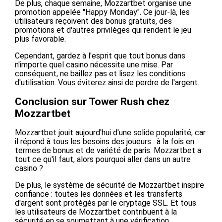
De plus, chaque semaine, Mozzartbet organise une
promotion appelée "Happy Monday". Ce jour-là, les
utilisateurs reçoivent des bonus gratuits, des
promotions et d'autres privilèges qui rendent le jeu
plus favorable.
Cependant, gardez à l'esprit que tout bonus dans
n'importe quel casino nécessite une mise. Par
conséquent, ne baillez pas et lisez les conditions
d'utilisation. Vous éviterez ainsi de perdre de l'argent.
Conclusion sur Tower Rush chez
Mozzartbet
Mozzartbet jouit aujourd'hui d'une solide popularité, car
il répond à tous les besoins des joueurs : à la fois en
termes de bonus et de variété de paris. Mozzartbet a
tout ce qu'il faut, alors pourquoi aller dans un autre
casino ?
De plus, le système de sécurité de Mozzartbet inspire
confiance : toutes les données et les transferts
d'argent sont protégés par le cryptage SSL. Et tous
les utilisateurs de Mozzartbet contribuent à la
sécurité en se soumettant à une vérification