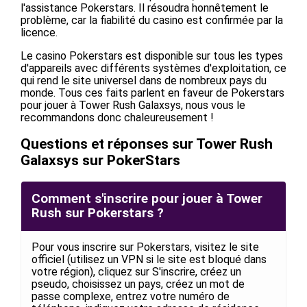
l'assistance Pokerstars. Il résoudra honnêtement le
problème, car la fiabilité du casino est confirmée par la
licence.
Le casino Pokerstars est disponible sur tous les types
d'appareils avec différents systèmes d'exploitation, ce
qui rend le site universel dans de nombreux pays du
monde. Tous ces faits parlent en faveur de Pokerstars
pour jouer à Tower Rush Galaxsys, nous vous le
recommandons donc chaleureusement !
Questions et réponses sur Tower Rush
Galaxsys sur PokerStars
Comment s'inscrire pour jouer à Tower
Rush sur Pokerstars ?
Pour vous inscrire sur Pokerstars, visitez le site
officiel (utilisez un VPN si le site est bloqué dans
votre région), cliquez sur S'inscrire, créez un
pseudo, choisissez un pays, créez un mot de
passe complexe, entrez votre numéro de