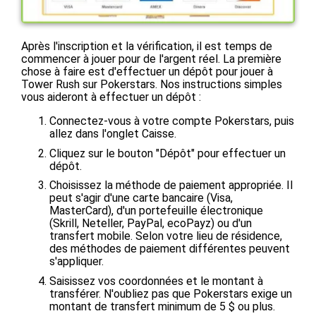
Après l'inscription et la vérification, il est temps de
commencer à jouer pour de l'argent réel. La première
chose à faire est d'effectuer un dépôt pour jouer à
Tower Rush sur Pokerstars. Nos instructions simples
vous aideront à effectuer un dépôt :
Connectez-vous à votre compte Pokerstars, puis
allez dans l'onglet Caisse.
Cliquez sur le bouton "Dépôt" pour effectuer un
dépôt.
Choisissez la méthode de paiement appropriée. Il
peut s'agir d'une carte bancaire (Visa,
MasterCard), d'un portefeuille électronique
(Skrill, Neteller, PayPal, ecoPayz) ou d'un
transfert mobile. Selon votre lieu de résidence,
des méthodes de paiement différentes peuvent
s'appliquer.
Saisissez vos coordonnées et le montant à
transférer. N'oubliez pas que Pokerstars exige un
montant de transfert minimum de 5 $ ou plus.