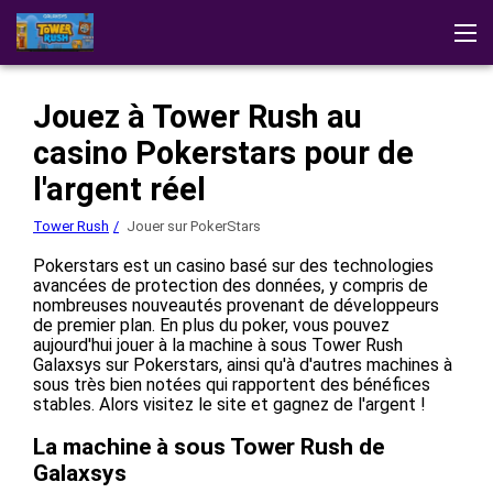
Tower Rush
Avis
Stratégies
Télécharger l'application
Jouez à Tower Rush au
Démonstration
Autres jeux Galaxsys
casino Pokerstars pour de
Jouer au casino
l'argent réel
Tower Rush
Jouer sur PokerStars
Pokerstars est un casino basé sur des technologies
avancées de protection des données, y compris de
nombreuses nouveautés provenant de développeurs
de premier plan. En plus du poker, vous pouvez
aujourd'hui jouer à la machine à sous Tower Rush
Galaxsys sur Pokerstars, ainsi qu'à d'autres machines à
sous très bien notées qui rapportent des bénéfices
stables. Alors visitez le site et gagnez de l'argent !
La machine à sous Tower Rush de
Galaxsys