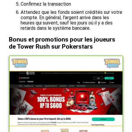
Confirmez la transaction
Attendez que les fonds soient crédités sur votre
compte. En général, l'argent arrive dans les
heures qui suivent, sauf les jours où il y a des
retards dans le système bancaire.
Bonus et promotions pour les joueurs
de Tower Rush sur Pokerstars