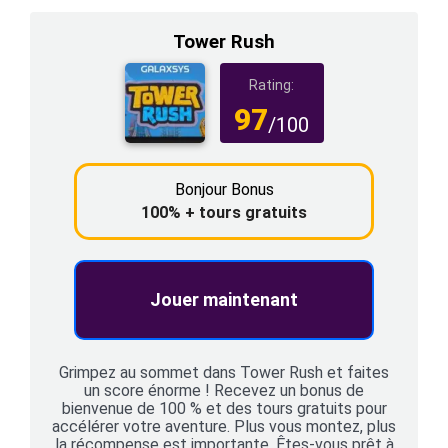
Tower Rush
Rating:
97
/100
Bonjour Bonus
100% + tours gratuits
Jouer maintenant
Grimpez au sommet dans Tower Rush et faites
un score énorme ! Recevez un bonus de
bienvenue de 100 % et des tours gratuits pour
accélérer votre aventure. Plus vous montez, plus
la récompense est importante. Êtes-vous prêt à