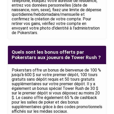
téléphone, indiquez votre adresse de résidence,
entrez vos données personnelles (date de
naissance, nom, sexe), fixez une limite de dépense
quotidienne/hebdomadaire/mensuelle et
confirmez la création de votre compte. Pour
retirer vos gains, vérifiez votre compte en
envoyant votre photo d'identité à l'administration
de Pokerstars.
Quels sont les bonus offerts par
Pokerstars aux joueurs de Tower Rush ?
Pokerstars offre un bonus de bienvenue de 100 %
jusqu'à 600 $ sur votre premier dépôt, 100 tours
gratuits sans dépôt requis et 50 tours gratuits
supplémentaires sur votre premier dépôt. Il y a
également un bonus spécial Tower Rush de 30 $
sur le premier dépôt si vous déposez au moins 20
$. Le casino offre également 65 % de cashback
pour les salles de poker et des bonus
supplémentaires grâce à des codes promotionnels
affichés sur les médias sociaux.