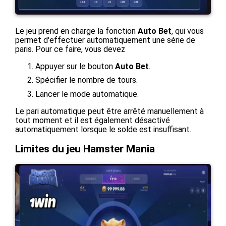
Le jeu prend en charge la fonction
Auto Bet
, qui vous
permet d'effectuer automatiquement une série de
paris. Pour ce faire, vous devez
Appuyer sur le bouton
Auto Bet
.
Spécifier le nombre de tours.
Lancer le mode automatique.
Le pari automatique peut être arrêté manuellement à
tout moment et il est également désactivé
automatiquement lorsque le solde est insuffisant.
Limites du jeu Hamster Mania