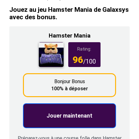
Jouez au jeu Hamster Mania de Galaxsys
avec des bonus.
Hamster Mania
Rating:
96
/100
Bonjour Bonus
100% à déposer
Jouer maintenant
Préparez-vous à une course folle dans Hamster