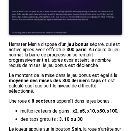
Hamster Mania dispose d'un
jeu bonus
séparé, qui est
activé après avoir effectué
300 paris
. Au cours du jeu
normal, la barre de progression se remplit
progressivement et, après avoir atteint le nombre
requis de mises, le jeu bonus est déclenché.
Le montant de la mise dans le jeu bonus est égal à la
moyenne des mises des 300 derniers taps
et est
calculé quel que soit le niveau de difficulté
sélectionné.
Une roue à
8 secteurs
apparaît dans le jeu bonus :
multiplicateurs de gains :
x2, x5, x10, x50, x100
;
des taps gratuits :
3, 10 ou 30
.
Le joueur appuie sur le bouton
Spin
, la roue s'arrête sur