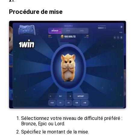
x1
.
Procédure de mise
Sélectionnez votre niveau de difficulté préféré :
Bronze, Epic ou Lord.
Spécifiez le montant de la mise.