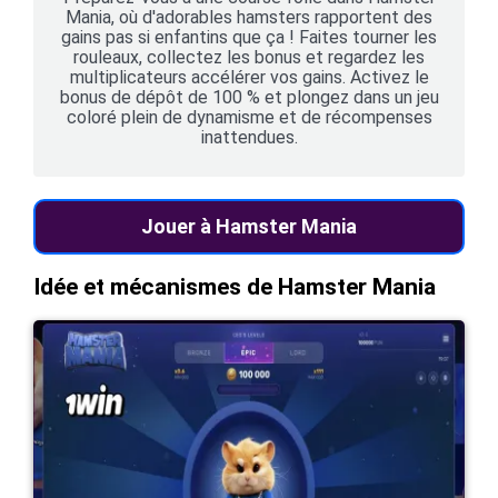
Mania, où d'adorables hamsters rapportent des
gains pas si enfantins que ça ! Faites tourner les
rouleaux, collectez les bonus et regardez les
multiplicateurs accélérer vos gains. Activez le
bonus de dépôt de 100 % et plongez dans un jeu
coloré plein de dynamisme et de récompenses
inattendues.
Jouer à Hamster Mania
Idée et mécanismes de Hamster Mania