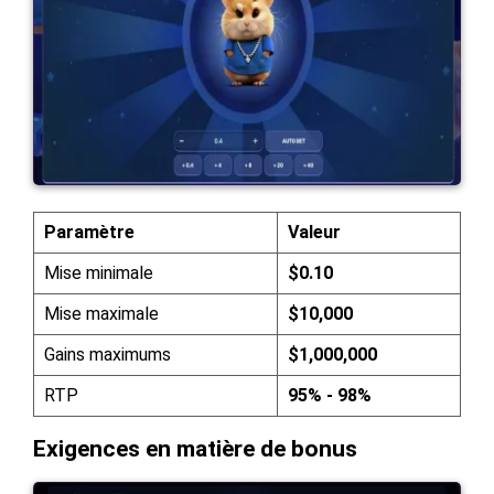
Paramètre
Valeur
Mise minimale
$0.10
Mise maximale
$10,000
Gains maximums
$1,000,000
RTP
95% - 98%
Exigences en matière de bonus