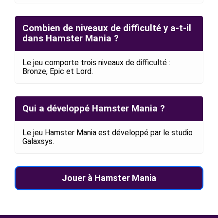
Combien de niveaux de difficulté y a-t-il
dans Hamster Mania ?
Le jeu comporte trois niveaux de difficulté :
Bronze, Epic et Lord.
Qui a développé Hamster Mania ?
Le jeu Hamster Mania est développé par le studio
Galaxsys.
Jouer à Hamster Mania