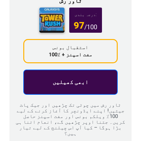
ٹاور رش
درجہ بندی:
97
/100
استقبال بونس
100٪ + مفت اسپنز
ابھی کھیلیں
ٹاور رش میں چوٹی تک چڑھیں اور جیک پاٹ
جیتیں! اپنے ایڈونچر کا آغاز کرنے کے لیے
100٪ ویلکم بونس اور مفت اسپنز حاصل
کریں۔ جتنا اوپر چڑھیں گے، انعام اتنا ہی
بڑا ہوگا – کیا آپ اس چیلنج کے لیے تیار
ہیں؟