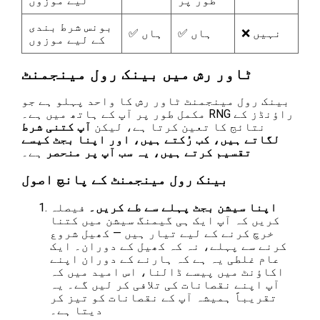
طور پر
لیے موزوں
بونس شرط بندی
❌ نہیں
✅ ہاں
✅ ہاں
کے لیے موزوں
ٹاور رش میں بینک رول مینجمنٹ
بینک رول مینجمنٹ ٹاور رش کا واحد پہلو ہے جو
مکمل طور پر آپ کے ہاتھ میں ہے۔ RNG راؤنڈز کے
نتائج کا تعین کرتا ہے، لیکن
آپ کتنی شرط
لگاتے ہیں، کب رُکتے ہیں، اور اپنا بجٹ کیسے
تقسیم کرتے ہیں، یہ سب آپ پر منحصر
ہے۔
بینک رول مینجمنٹ کے پانچ اصول
اپنا سیشن بجٹ پہلے سے طے کریں۔
فیصلہ
کریں کہ آپ ایک ہی گیمنگ سیشن میں کتنا
خرچ کرنے کے لیے تیار ہیں — کھیل شروع
کرنے سے پہلے، نہ کہ کھیل کے دوران۔ ایک
عام غلطی یہ ہے کہ ہارنے کے دوران اپنے
اکاؤنٹ میں پیسے ڈالنا، اس امید میں کہ
آپ اپنے نقصانات کی تلافی کر لیں گے۔ یہ
تقریباً ہمیشہ آپ کے نقصانات کو تیز کر
دیتا ہے۔