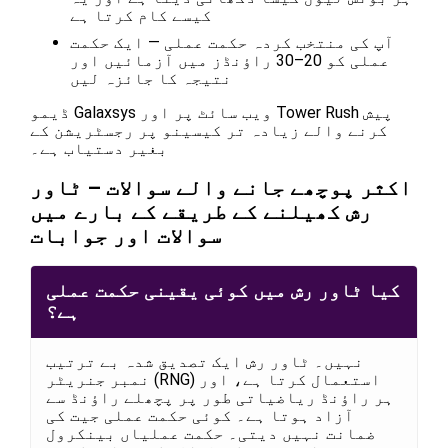
کیسے کام کرتا ہے
آپ کی منتخب کردہ حکمت عملی — ایک حکمت
عملی کو 20–30 راؤنڈز میں آزمائیں اور
نتیجہ کا جائزہ لیں
ڈیمو Galaxsys ویب سائٹ پر اور Tower Rush پیش
کرنے والے زیادہ تر کیسینو پر رجسٹریشن کے
بغیر دستیاب ہے۔
اکثر پوچھے جانے والے سوالات – ٹاور
رش کھیلنے کے طریقے کے بارے میں
سوالات اور جوابات
کیا ٹاور رش میں کوئی یقینی حکمت عملی
ہے؟
نہیں۔ ٹاور رش ایک تصدیق شدہ بے ترتیب
نمبر جنریٹر (RNG) استعمال کرتا ہے، اور
ہر راؤنڈ ریاضیاتی طور پر پچھلے راؤنڈ سے
آزاد ہوتا ہے۔ کوئی حکمت عملی جیت کی
ضمانت نہیں دیتی۔ حکمت عملیاں بینکرول