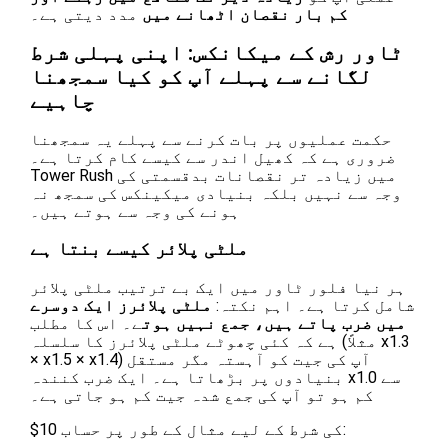
کم بار نقصان اٹھانے میں
مدد دیتی ہے۔
ٹاور رش کے میکانکس: اپنی پہلی شرط
لگانے سے پہلے آپ کو کیا سمجھنا
چاہیے
حکمت عملیوں پر بات کرنے سے پہلے یہ سمجھنا
ضروری ہے کہ کھیل اندر سے کیسے کام کرتا ہے۔
Tower Rush میں زیادہ تر نقصانات بدقسمتی کی
وجہ سے نہیں بلکہ بنیادی میکینکس کی سمجھ نہ
ہونے کی وجہ سے ہوتے ہیں۔
ملٹی پلائر کیسے بنتا ہے
ہر نیا فلور ٹاور میں ایک بے ترتیب ملٹی پلائر
شامل کرتا ہے۔ اہم نکتہ:
ملٹی پلائرز ایک دوسرے
میں ضرب پاتے ہیں، جمع نہیں ہوت
ے۔ اس کا مطلب
ہے کہ کئی چھوٹے ملٹی پلائرز کا سلسلہ (مثلاً x1.3
× x1.5 × x1.4) آپ کی جیت کو آہستہ مگر مستقل
بنیادوں پر بڑھاتا ہے۔ ایک ضرب کنندہ x1.0 سے
کم ہو تو آپ کی جمع شدہ جیت کم ہو جاتی ہے۔
$10 کی شرط کے لیے مثال کے طور پر حساب: