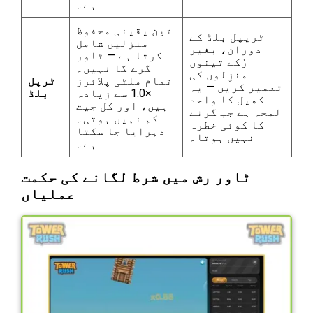
ہے۔
تین یقینی محفوظ
ٹریپل بلڈ کے
منزلیں شامل
دوران، بغیر
کرتا ہے — ٹاور
رُکے تینوں
گرے گا نہیں۔
منزِلوں کی
تمام ملٹی پلائرز
ٹرپل
تعمیر کریں — یہ
×1.0 سے زیادہ
بلڈ
کھیل کا واحد
ہیں، اور کل جیت
لمحہ ہے جب گرنے
کم نہیں ہوتی۔
کا کوئی خطرہ
دہرایا جا سکتا
نہیں ہوتا۔
ہے۔
ٹاور رش میں شرط لگانے کی حکمت
عملیاں