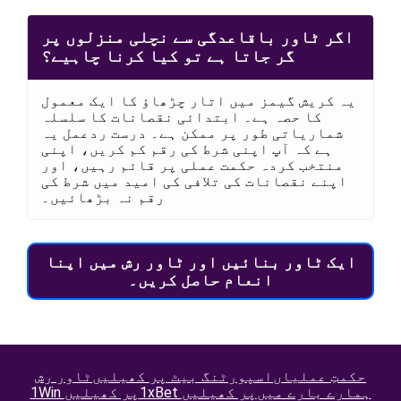
اگر ٹاور باقاعدگی سے نچلی منزلوں پر
گر جاتا ہے تو کیا کرنا چاہیے؟
یہ کریش گیمز میں اتار چڑھاؤ کا ایک معمول
کا حصہ ہے۔ ابتدائی نقصانات کا سلسلہ
شماریاتی طور پر ممکن ہے۔ درست ردعمل یہ
ہے کہ آپ اپنی شرط کی رقم کم کریں، اپنی
منتخب کردہ حکمت عملی پر قائم رہیں، اور
اپنے نقصانات کی تلافی کی امید میں شرط کی
رقم نہ بڑھائیں۔
ایک ٹاور بنائیں اور ٹاور رش میں اپنا
انعام حاصل کریں۔
حکمتِ عملیاں
اسپورٹنگ بیٹ پر کھیلیں
ٹاور رش
ہمارے بارے میں
1xBet پر کھیلیں
1Win پر کھیلیں