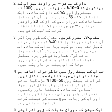
داؤ کا سائز — ہر راؤنڈ میں آپ کے
بینکرول کا 3–10% سے زیادہ نہیں۔
$100 کے
بینکرول اور 5% کے داؤ کے ساتھ، ایک
راؤنڈ کی لاگت $5 ہوتی ہے۔ یہ آپ کو مسلسل
نقصانات کے دوران بھی کم از کم 20 راؤنڈز
دیتا ہے — جو جیتنے والا راؤنڈ انتظار
کرنے کے لیے کافی ہے۔
سٹاپ-لاس مقرر کریں۔
مثال کے طور پر: اگر
آپ نے اپنے بینکرول کا 40% کھو دیا ہے، تو
کھیل ختم ہے۔ جو کچھ بچا ہے اس کے ساتھ اس
امید پر کھیلتے نہ رہیں کہ "اب قسمت بدل
جائے گی"۔ شماریاتی طور پر، مسلسل
نقصانات کا امکان صرف اس لیے کم نہیں
ہوتا کہ آپ پہلے ہی ہار چکے ہیں۔
جب آپ کے بینک رول میں خاطر خواہ اضافہ ہو
جائے تو اپنی جیت کا ایک حصہ نکال لیں۔
اگر آپ کا بینک رول 50–100% بڑھ گیا ہے تو
کم از کم ابتدائی رقم نکال لیں۔ صرف
'منافع' کے ساتھ کھیلنا جاری رکھیں۔
نفسیاتی طور پر، اس سے دباؤ کم ہوتا ہے
اور آپ کو زیادہ سوچ سمجھ کر فیصلے کرنے
کی اجازت ملتی ہے۔
ایک سیشن کے دوران جذبات کے زیرِ اثر اپنی