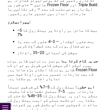
تک جاری رکھیں جب تک بونس لیولز فعال نہ ہو
جائیں — خاص طور پر Frozen Floor اور Triple Build۔
ایک بار بونس ملنے کے بعد — رقم نکالیں یا
جارحانہ انداز میں تعمیر جاری رکھیں۔
پیرامیٹرز:
بیٹ کا سائز: ہر راؤنڈ پر بینک رول کا 5–
7%
ہدف فلور: لچکدار — 3–4 فلور کے بعد یا
بونس فعال ہونے کے بعد کیش آؤٹ کریں
سیشن کی لمبائی: 20–35 راؤنڈز
جب یہ کام کرتا ہے:
بونسز بے ترتیب ظاہر ہوتے
ہیں، لیکن اگر سیشن کافی طویل ہو تو ان کے
ظاہر ہونے کا امکان بڑھ جاتا ہے۔ Frozen Floor
کے بعد جارحانہ تعمیر سے فی راؤنڈ جیت میں
نمایاں اضافہ ہو سکتا ہے۔
اہم خطرہ:
بینک رول کے 5–7% کی شرطیں نسبتاً
جارحانہ ہیں۔ 5–7 مسلسل نقصانات کا سلسلہ
ممکن ہے اور یہ بینک رول کا 35–49% تک ختم کر
سکتا ہے۔ اس حکمت عملی کو ایسے بینک رول کے
ساتھ نہ کھیلیں جسے آپ مکمل طور پر کھونے کے
لیے تیار نہیں ہیں۔