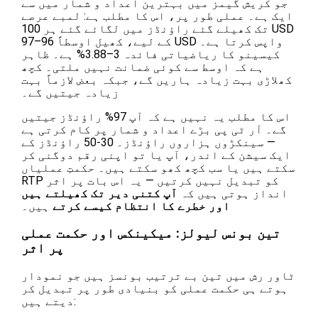
جو کریش گیمز میں بہترین اعداد و شمار میں سے
ایک ہے۔ عملی طور پر، اس کا مطلب ہے: لمبے عرصے
تک کھیلے گئے راؤنڈز میں لگائے گئے ہر 100 USD
کے لیے، کھیل اوسطاً 96–97 USD واپس کرتا ہے۔
کیسینو کا ریاضیاتی فائدہ 3–3.88% ہے۔ ظاہر
ہے کہ اوسط سے کوئی ضمانت نہیں ملتی۔ کچھ
کھلاڑی بہت زیادہ ہاریں گے، جبکہ بعض لازماً بہت
زیادہ جیتیں گے۔
اس کا مطلب یہ نہیں ہے کہ آپ 97% راؤنڈز جیتیں
گے۔ آر ٹی پی بڑے اعداد و شمار پر کام کرتی ہے
— سینکڑوں ہزاروں راؤنڈز۔ 30-50 راؤنڈز کے
ایک سیشن کے اندر، آپ یا تو اپنی رقم دوگنی کر
سکتے ہیں یا سب کچھ کھو سکتے ہیں۔ حکمتِ عملیاں
RTP کو تبدیل نہیں کرتیں — یہ اس بات پر اثر
انداز ہوتی ہیں کہ
آپ کتنی دیر تک کھیلتے ہیں
اور خطرے کا انتظام کیسے کرتے
ہیں۔
تین بونس لیولز: میکینکس اور حکمت عملی
پر اثر
ٹاور رش میں تین بے ترتیب بونسز ہیں جو نمودار
ہوتے ہی حکمت عملی کو بنیادی طور پر تبدیل کر
دیتے ہیں: