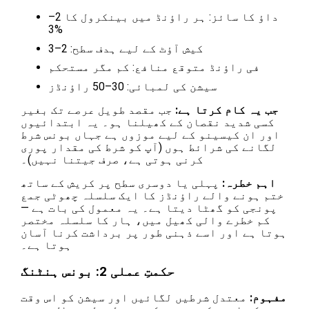
داؤ کا سائز: ہر راؤنڈ میں بینکرول کا 2–
3%
کیش آؤٹ کے لیے ہدف سطح: 2–3
فی راؤنڈ متوقع منافع: کم مگر مستحکم
سیشن کی لمبائی: 30–50 راؤنڈز
جب یہ کام کرتا ہے:
جب مقصد طویل عرصے تک بغیر
کسی شدید نقصان کے کھیلنا ہو۔ یہ ابتدائیوں
اور ان کیسینو کے لیے موزوں ہے جہاں بونس شرط
لگانے کی شرائط ہوں (آپ کو شرط کی مقدار پوری
کرنی ہوتی ہے، صرف جیتنا نہیں)۔
اہم خطرہ:
پہلی یا دوسری سطح پر کریش کے ساتھ
ختم ہونے والے راؤنڈز کا ایک سلسلہ چھوٹی جمع
پونجی کو گھٹا دیتا ہے۔ یہ معمول کی بات ہے —
کم خطرے والی کھیل میں، ہار کا سلسلہ مختصر
ہوتا ہے اور اسے ذہنی طور پر برداشت کرنا آسان
ہوتا ہے۔
حکمتِ عملی 2: بونس ہنٹنگ
مفہوم:
معتدل شرطیں لگائیں اور سیشن کو اس وقت