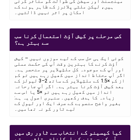
مینجمنٹ اور سیشن کی طوالت کو متاثر کرتی
ہیں، لیکن ملٹی پلائرز کے ظاہر ہونے کے
امکان پر اثر نہیں ڈالتیں۔
کس مرحلے پر کیش آؤٹ استعمال کرنا سب
سے بہتر ہے؟
کوئی ایک ہی حل سب کے لیے موزوں نہیں – کیش
آؤٹ کرنے کا بہترین وقت آپ کی حکمت عملی
اور آپ کے موجودہ کل ملٹِپلایر پر منحصر ہے۔
اگر آپ محتاط انداز میں کھیل رہے ہیں تو کم
از کم ×1.5 کے ملٹِپلایر کے ساتھ 2–3 لیولز کے
بعد کیش آؤٹ کرنا بہتر ہے۔ اگر آپ جارحانہ
انداز میں کھیل رہے ہیں تو ×5 یا اس سے
زیادہ کا ہدف رکھیں۔ سنہری اصول یہ ہے:
بغیر واضح منصوبے کے صرف ایک اور لیول کے
لیے ٹاور کو نہ تھامیں۔
کیا کیسینو کے انتخاب سے ٹاور رش میں
آپ کے جیتنے کے امکانات متاثر ہوتے