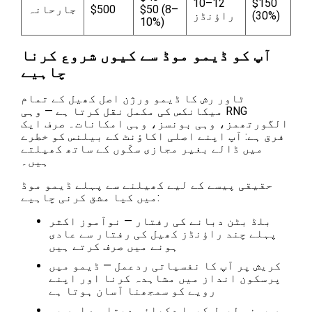
10–12
$150
$50 (8–
$500
جارحانہ
(30%)
راؤنڈز
10%)
آپ کو ڈیمو موڈ سے کیوں شروع کرنا
چاہیے
ٹاور رش کا ڈیمو ورژن اصل کھیل کے تمام
میکانکس کی مکمل نقل کرتا ہے — وہی RNG
الگورتھمز، وہی بونسز، وہی امکانات۔ صرف ایک
فرق ہے: آپ اپنے اصلی اکاؤنٹ کے بیلنس کو خطرے
میں ڈالے بغیر مجازی سکّوں کے ساتھ کھیلتے
ہیں۔
حقیقی پیسے کے لیے کھیلنے سے پہلے ڈیمو موڈ
میں کیا مشق کرنی چاہیے:
بلڈ بٹن دبانے کی رفتار — نوآموز اکثر
پہلے چند راؤنڈز کھیل کی رفتار سے عادی
ہونے میں صرف کرتے ہیں
کریش پر آپ کا نفسیاتی ردعمل — ڈیمو میں
پرسکون انداز میں مشاہدہ کرنا اور اپنے
رویے کو سمجھنا آسان ہوتا ہے
ہر بونس لیول کیسا دکھائی دیتا ہے اور یہ