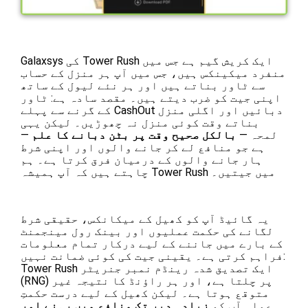
Galaxsys کی Tower Rush ایک کریش گیم ہے جس میں
منفرد میکینکس ہیں، جس میں آپ ہر منزل کے حساب
سے ٹاور بناتے ہیں اور ہر نئے لیول کے ساتھ
اپنی جیت کو ضرب دیتے ہیں۔ مقصد سادہ ہے: ٹاور
کے گرنے سے پہلے CashOut دبائیں اور اگلی منزل
بناتے وقت کوئی منزل نہ چھوڑیں۔ لیکن یہی
لمحہ —
بالکل صحیح وقت پر بٹن دبانے کا علم
—
ہے جو منافع لے کر جانے والوں اور اپنی شرط
ہار جانے والوں کے درمیان فرق کرتا ہے۔ ہم
چاہتے ہیں کہ آپ ہمیشہ Tower Rush میں جیتیں۔
یہ گائیڈ آپ کو کھیل کے میکانکس، حقیقی شرط
لگانے کی حکمت عملیوں اور بینک رول مینجمنٹ
کے بارے میں جاننے کے لیے درکار تمام معلومات
فراہم کرتی ہے۔ یقینی جیت کی کوئی ضمانت نہیں:
Tower Rush ایک تصدیق شدہ رینڈم نمبر جنریٹر
(RNG) پر چلتا ہے، اور ہر راؤنڈ کا نتیجہ غیر
متوقع ہوتا ہے۔ لیکن کھیل کے لیے درست حکمتِ
عملی آپ کو
زیادہ دیر تک منافع میں رہنے اور