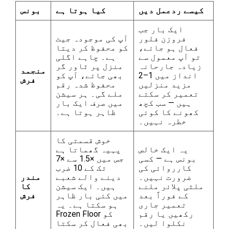
کیسے ردعمل دیں
کیا ہوتا ہے
بونس
ایک بار جب
فروزن فلور
آپ کی موجودہ جیت
فعال ہو جائے،
کو محفوظ کر دیتا
تو آپ معمول سے
ہے۔ چاہے اگلی
زیادہ جارحانہ
منزل پر ٹاور گر
منجمد
انداز میں 1–2
بھی جائے، آپ کو
فرش
مزید منزلیں
محفوظ شدہ رقم
تعمیر کر سکتے
ملے گی۔ ہر سیشن
ہیں — سب کچھ
میں صرف ایک بار
کھونے کا کوئی
ظاہر ہوتا ہے۔
خطرہ نہیں۔
خوش قسمتی کا
یہ ایک خالص
پہیہ گھماتا ہے
بونس ہے — کسی
جس میں ×1.5 سے ×7
کارروائی کی
تک کے 10 ضرب
ضرورت نہیں۔
دینے والے شعبے
مندر
ملٹی پلائر ملنے
ہیں۔ ایک سیشن
کا
کے فوراً بعد
میں کئی بار ظاہر
فرش
تعمیر جاری
ہو سکتا ہے۔ یہ
رکھیں یا رقم
Frozen Floor کو
نکلوا لیں۔
بھی فعال کر سکتا