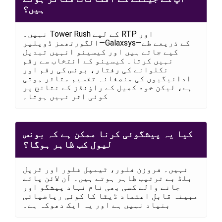
ہیں؟
نہیں۔ Tower Rush کے لیے RTP اور
الگورتھمز ڈویلپر—Galaxsys—کے ذریعے طے
کیے جاتے ہیں اور کیسینو انہیں تبدیل
نہیں کرتا۔ کیسینو کے انتخاب سے رقم
نکلوانے کی رفتار، بونس کی رقم اور
ادائیگیوں کی منصفانہ تقسیم متاثر ہوتی
ہے، لیکن خود کھیل کے راؤنڈز کے نتائج پر
کوئی اثر نہیں ہوتا۔
کیا یہ پیشگوئی کرنا ممکن ہے کہ بونس
لیول کب ظاہر ہوگا؟
نہیں۔ فروزن فلور، ٹیمپل فلور اور ٹرپل
بلڈ بے ترتیب ظاہر ہوتے ہیں۔ آن لائن پائے
جانے والے کسی بھی نام نہاد پیشگو اور
مبینہ قابلِ اعتماد ڈیٹا کا کوئی ریاضیاتی
بنیاد نہیں ہے اور یہ ایک دھوکہ ہے۔