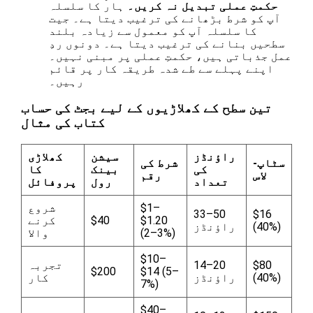
حکمتِ عملی تبدیل نہ کریں۔
ہار کا سلسلہ
آپ کو شرط بڑھانے کی ترغیب دیتا ہے۔ جیت
کا سلسلہ آپ کو معمول سے زیادہ بلند
سطحیں بنانے کی ترغیب دیتا ہے۔ دونوں ردِ
عمل جذباتی ہیں، حکمتِ عملی پر مبنی نہیں۔
اپنے پہلے سے طے شدہ طریقہ کار پر قائم
رہیں۔
تین سطح کے کھلاڑیوں کے لیے بجٹ کی حساب
کتاب کی مثال
راؤنڈز
سیشن
کھلاڑی
سٹاپ-
شرط کی
کی
بینک
کا
لاس
رقم
تعداد
رول
پروفائل
$1–
شروع
33–50
$16
$1.20
$40
کرنے
(40%)
راؤنڈز
(2–3%)
والا
$10–
$80
14–20
تجربہ
$200
$14 (5–
(40%)
راؤنڈز
کار
7%)
$40–