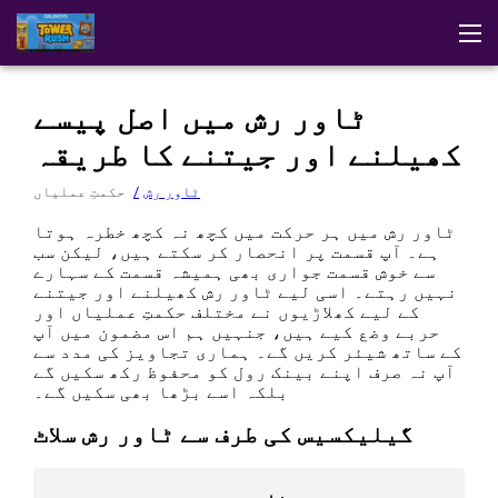
ڈیمو
ایپ ڈاؤن لوڈ کریں
حکمتِ عملیاں
تبصرے
ٹاور رش
ٹاور رش میں اصل پیسے
دیگر گلیکسیس کے کھیل
کیسینو میں کھیلیں
کھیلنے اور جیتنے کا طریقہ
ٹاور رش
حکمتِ عملیاں
ٹاور رش میں ہر حرکت میں کچھ نہ کچھ خطرہ ہوتا
ہے۔ آپ قسمت پر انحصار کر سکتے ہیں، لیکن سب
سے خوش قسمت جواری بھی ہمیشہ قسمت کے سہارے
نہیں رہتے۔ اسی لیے ٹاور رش کھیلنے اور جیتنے
کے لیے کھلاڑیوں نے مختلف حکمتِ عملیاں اور
حربے وضع کیے ہیں، جنہیں ہم اس مضمون میں آپ
کے ساتھ شیئر کریں گے۔ ہماری تجاویز کی مدد سے
آپ نہ صرف اپنے بینک رول کو محفوظ رکھ سکیں گے
بلکہ اسے بڑھا بھی سکیں گے۔
گیلیکسیس کی طرف سے ٹاور رش سلاٹ