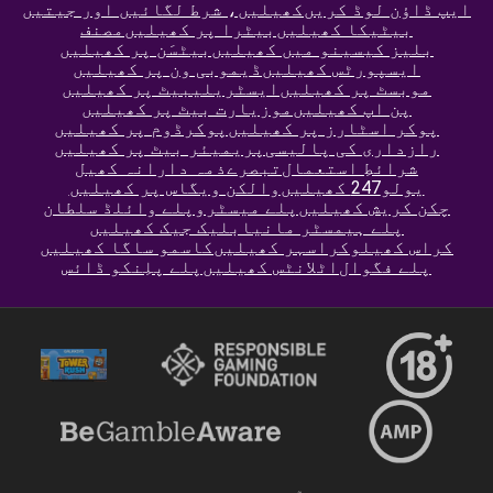
ایپ ڈاؤن لوڈ کریں
کھیلیں، شرط لگائیں اور جیتیں
بیٹیکا کھیلیں
بیٹرا پر کھیلیں
مصنف
بلیز کیسینو میں کھیلیں
بیٹسَن پر کھیلیں
ایسپورٹس کھیلیں
ڈیمو
بی ون پر کھیلیں
موبسٹ پر کھیلیں
ایسٹریلیبیٹ پر کھیلیں
پن اپ کھیلیں
موزیارت بیٹ پر کھیلیں
پوکر اسٹارز پر کھیلیں
پوکرڈوم پر کھیلیں
رازداری کی پالیسی
پریمیئر بیٹ پر کھیلیں
شرائطِ استعمال
تبصرے
ذمہ دارانہ کھیل
یولو247 کھیلیں
والکن ویگاس پر کھیلیں
چکن کریش کھیلیں
پلے میسٹرو
پلے وائلڈ سلطان
پلے ہیمسٹر مانیا
بلیک جیک کھیلیں
کراس کھیلو
کراسہر کھیلیں
کاسمو ساگا کھیلیں
پلے فگوال
اٹلانٹس کھیلیں
پلے پلِنکو ڈائس