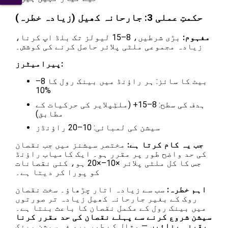
حکمتِ عملی 3: جارحانہ کھیل (زیادہ خطرہ)
مفہوم:
بڑی شرطیں، 8–15 لیولز تک بلڈ اپ کرنا،
زیادہ مجموعی ملٹی پلائر حاصل کرنے کی کوشش۔
پیرامیٹرز:
بیٹ کا سائز: ہر راؤنڈ میں بینک رول کا 8–
10%
ہدف کی سطح: 8–15+ (ملٹِپلایر کی حرکیات کے
مطابق)
سیشن کی لمبائی: 10–20 راؤنڈز
جب یہ کام کرتا ہے:
مختصر سیشنز میں جب نقصان
کی حد واضح طور پر مقرر ہو۔ ایک کامیاب راؤنڈ
جس کا کل ملٹی پلائر ×10–×20 ہو، کئی نقصانات
کو پورا کر دیتا ہے۔
اہم خطرہ:
سب سے زیادہ اتار چڑھاؤ۔ سخت نقصان
روک کے بغیر جارحانہ کھیل زیادہ تر صورتوں
میں بینک رول کے مکمل نقصان کا باعث بنتا ہے۔
سیشن شروع کرنے سے پہلے نقصان کی حد مقرر کرنا
یقینی بنائیں
— مثال کے طور پر، فی سیشن بینک