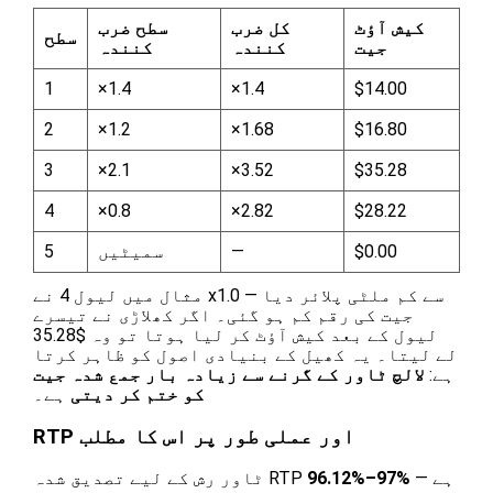
کیش آؤٹ
کل ضرب
سطح ضرب
سطح
جیت
کنندہ
کنندہ
1
×1.4
×1.4
$14.00
2
×1.2
×1.68
$16.80
3
×2.1
×3.52
$35.28
4
×0.8
×2.82
$28.22
$0.00
—
سمیٹیں
5
مثال میں لیول 4 نے x1.0 سے کم ملٹی پلائر دیا —
جیت کی رقم کم ہو گئی۔ اگر کھلاڑی نے تیسرے
لیول کے بعد کیش آؤٹ کر لیا ہوتا تو وہ $35.28
لے لیتا۔ یہ کھیل کے بنیادی اصول کو ظاہر کرتا
ہے:
لالچ ٹاور کے گرنے سے زیادہ بار جمع شدہ جیت
کو ختم کر دیتی
ہے۔
RTP اور عملی طور پر اس کا مطلب
ہے —
96.12%–97%
ٹاور رش کے لیے تصدیق شدہ RTP