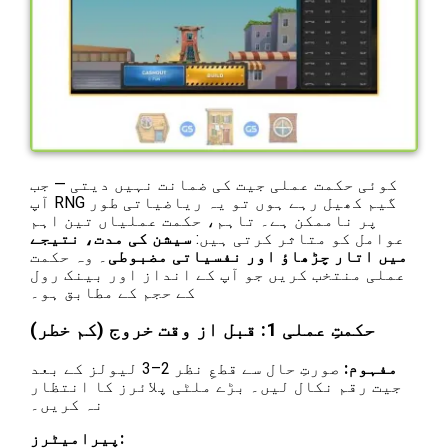
کوئی حکمت عملی جیت کی ضمانت نہیں دیتی — جب
آپ RNG گیم کھیل رہے ہوں تو یہ ریاضیاتی طور
پر ناممکن ہے۔ تاہم، حکمت عملیاں تین اہم
عوامل کو متاثر کرتی ہیں:
سیشن کی مدت، نتیجے
میں اتار چڑھاؤ اور نفسیاتی مضبوطی
۔ وہ حکمت
عملی منتخب کریں جو آپ کے انداز اور بینک رول
کے حجم کے مطابق ہو۔
حکمتِ عملی 1: قبل از وقت خروج (کم خطر)
مفہوم:
صورتِ حال سے قطعِ نظر 2–3 لیولز کے بعد
جیت رقم نکال لیں۔ بڑے ملٹی پلائرز کا انتظار
نہ کریں۔
پیرامیٹرز: