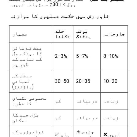
رول کا 30٪ سے زیادہ نہیں۔
ٹاور رش میں حکمت عملیوں کا موازنہ
بونس
جلد
جارحانہ
معیار
ہنٹنگ
نکلنا
بیٹ کے سائز
کا بینک رول
2–3%
5–7%
8–10%
کے تناسب کے
طور پر
سیشن کی
10–20
20–35
30–50
لمبائی
(راؤنڈز)
مجموعی نقصان
زیادہ
درمیانہ
کم
کا خطرہ
بڑی جیت کا
زیادہ
درمیانہ
کم
امکان
⚠️ جزوی
نوآموزوں کے
❌ نہیں
✅ ہاں