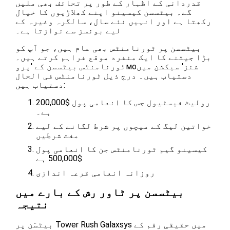
قدردانی کے اظہار کے طور پر تحائف بھی ملیں
گے۔ بیٹسسن کیسینو اپنے کھلاڑیوں کا خیال
رکھتا ہے اور انہیں نئے سال، سالگرہ وغیرہ کے
لیے بونسز سے نوازتا ہے۔
بیٹسسن پر ٹورنامنٹس بھی عام ہیں، جو آپ کو
بڑا جیتنے کا ایک منفرد موقع فراہم کرتے ہیں۔
ٹورنامنٹس بیٹسسن کے 'پروмоشنز' سیکشن میں
دستیاب ہیں۔ درج ذیل ٹورنامنٹس فی الحال
دستیاب ہیں:
رولیٹ فیسٹیول جس کا انعامی پول $200,000
ہے۔
خواتین لیگ کے میچوں پر شرط لگانے کے لیے
مفت شرطیں
کیسینو گیم ٹورنامنٹس جن کا انعامی پول
$500,000 ہے
روزانہ انعامی قرعہ اندازی
بیٹسسن پر ٹاور رش کے بارے میں
نتیجہ
بیٹسَن پر Tower Rush Galaxsys میں حقیقی رقم کے