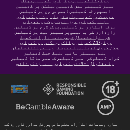
بیٹیکا کھیلیں
بیٹرا پر کھیلیں
مصنف
بلیز کیسینو میں کھیلیں
بیٹسَن پر کھیلیں
ایسپورٹس کھیلیں
ڈیمو
بی ون پر کھیلیں
موبسٹ پر کھیلیں
ایسٹریلیبیٹ پر کھیلیں
پن اپ کھیلیں
موزیارت بیٹ پر کھیلیں
پوکر اسٹارز پر کھیلیں
پوکرڈوم پر کھیلیں
رازداری کی پالیسی
پریمیئر بیٹ پر کھیلیں
شرائطِ استعمال
تبصرے
ذمہ دارانہ کھیل
یولو247 کھیلیں
والکن ویگاس پر کھیلیں
چکن کریش کھیلیں
پلے میسٹرو
پلے وائلڈ سلطان
پلے ہیمسٹر مانیا
بلیک جیک کھیلیں
کراس کھیلو
کراسہر کھیلیں
کاسمو ساگا کھیلیں
پلے فگوال
اٹلانٹس کھیلیں
پلے پلِنکو ڈائس
ہماری ویب سائٹ ایک آزاد معلوماتی پورٹل ہے اور ٹاور رش کے