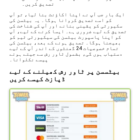
تصدیق کریں۔
ایک بار جب آپ نے اپنا اکاؤنٹ بنا لیا، تو آپ
کو اسے تصدیق کروانا ہوگا۔ یہ بیٹسن کی
سکیورٹی کو یقینی بنانے اور آپ کی شناخت کی
تصدیق کے لیے ضروری ہے۔ ایسا کرنے کے لیے، آپ
کو اپنا پاسپورٹ بیٹسن کی سیکیورٹی ٹیم کو
بھیجنا ہوگا۔ تصدیق ہونے کے بعد، بیٹسن کی
تمام خصوصیات 24 گھنٹوں کے اندر آپ کے لیے
دستیاب ہوں گی، بشمول ٹاور رش سے جیتے ہوئے
پیسے نکلوانا۔
بیٹسسن پر ٹاور رش کھیلنے کے لیے
ڈپازٹ کیسے کریں