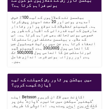
بیٹسَن ٹاور رش کے کھلاڑیوں کو کون سے
بونس فراہم کرتا ہے؟
بیٹسسن نئے کھلاڑیوں کے لیے 100٪ خوش
آمدیدی بونس اور 20 مفت اسپنز پیش کرتا
ہے۔ کیسینو تعطیلات کے موقع پر اور وفادار
صارفین کے لیے قدردانی کے اظہار کے طور پر
خصوصی بونس تحائف بھی فراہم کرتا ہے۔ اس
کے علاوہ، بیٹسسن مختلف ٹورنامنٹس کا
انعقاد کرتا ہے، جن میں رولیٹ فیسٹیول جس
کا انعامی پول $200,000 ہے، کیسینو گیم
ٹورنامنٹس جن کا انعامی پول $500,000 تک
ہے، اور روزانہ بونس قرعہ اندازی شامل
ہیں۔
میں بیٹسَن پر ٹاور رش کھیلنے کے لیے
ڈپازٹ کیسے کروں؟
اپنے Betsson اکاؤنٹ میں لاگ ان کریں،
'کیشئیر' سیکشن میں جائیں، 'ڈپازٹ' بٹن پر
کلک کریں، اپنی پسندیدہ ادائیگی کا طریقہ