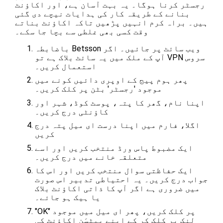
رجسٹر کرنا ہوگا۔ یہ بہت آسان ہے، اور اکاؤنٹ
بنانے کے طریقہ کار کی ہدایات نیچے دی گئی
ہیں۔ براہ کرم انہیں پڑھیں تاکہ اکاؤنٹ بناتے
وقت کسی بھی غلطی سے بچا جا سکے۔
باضابطہ Betsson ویب سائٹ پر جائیں۔ اگر
آپ کے ملک میں یہ سائٹ بلاک ہے تو VPN سروس
استعمال کریں۔
پھر ہوم پیج کے اوپری دائیں کونے میں
موجود 'رجسٹر' بٹن پر کلک کریں۔
اپنا نام، گھر کا پتہ، پوسٹ کوڈ، شہر اور
کاؤنٹی درج کریں۔
اگلا، فارم میں اپنا درست ای میل پتہ درج
کریں
ایک مضبوط پاس ورڈ منتخب کریں اور اسے
متعلقہ خانے میں درج کریں۔
ایک حفاظتی سوال منتخب کریں اور اس کا
جواب درج کریں۔ یہ احتیاطی تدبیر اس صورت
میں ضروری ہے اگر آپ کا ذاتی اکاؤنٹ بلاک
یا ہیک ہو جائے۔
"OK" پر کلک کریں، پھر ای میل میں موجود
لنک پر کلک کر کے اپنے بیٹسَن اکاؤنٹ کی