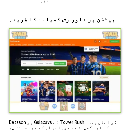
منظم
بیٹسَن پر ٹاور رش کھیلنے کا طریقہ
Betsson پر Galaxsys کے Tower Rush کو اصلی پیسے
کے لیے کھیلنے سے پہلے، آپ کو ویب سائٹ پر