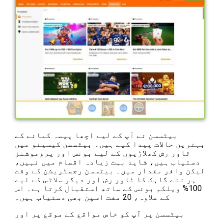
بیٹسسن نے آپ کے لیے اچھا پیسہ کمانے کے
بہترین حالات پیدا کیے ہیں۔ بیٹسسن کیسینو میں
ٹاور رش کھلاڑیوں کے لیے بونس اور پروموشنز
دستیاب ہیں، شاید بہت زیادہ اقسام میں نہیں،
لیکن وافر مقدار میں۔ بیٹسسن رجسٹریشن کے وقت
ہر نئے گاہک کا ٹاور رش اور دیگر سلاٹس کے لیے
100% ویلکم بونس کے ساتھ استقبال کرتا ہے۔ اس
کے علاوہ، 20 مفت اسپن بھی دستیاب ہیں۔
بیٹسسن پر آپ کو خاص مواقع کے موقع پر اور