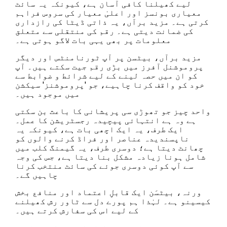
لیے کھیلنا کافی آسان ہے، کیونکہ یہ سائٹ
معیاری بونسز اور اعلیٰ معیار کی سروس فراہم
کرتی ہے۔ مزید برآں، یہ ذاتی ڈیٹا کی رازداری
کی ضمانت دیتی ہے۔ رقم کی منتقلی سے متعلق
معلومات پر بھی یہی بات لاگو ہوتی ہے۔
مزید برآں، بیٹسن پر آپ ٹورنامنٹس اور دیگر
پروموشنل آفرز میں بڑی رقم جیت سکتے ہیں۔ آپ
کو ان میں حصہ لینے کے لیے شرائط و ضوابط سے
خود کو واقف کرنا چاہیے، جو 'پروموشنز' سیکشن
میں موجود ہیں۔
واحد چیز جو تھوڑی سی پریشانی کا باعث بن سکتی
ہے وہ ہے انتہائی پیچیدہ رجسٹریشن کا عمل۔
ایک طرف، یہ ایک اچھی بات ہے، کیونکہ یہ
ناپسندیدہ عناصر اور فراڈ کرنے والوں کو
چھانٹ دیتا ہے؛ دوسری طرف، یہ گیمنگ کلب میں
شامل ہونا زیادہ مشکل بنا دیتا ہے، جس کی وجہ
سے آپ کوئی دوسری جوئے کی سائٹ منتخب کرنا
چاہیں گے۔
ورنہ، بیٹسَن ایک قابلِ اعتماد اور منافع بخش
کیسینو ہے۔ لہٰذا ہم پورے دل سے ٹاور رش کھیلنے
کے لیے اس کی سفارش کرتے ہیں۔