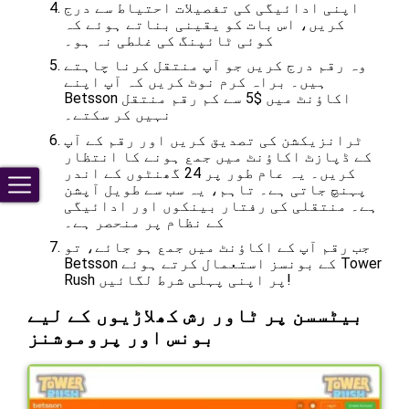
اپنی ادائیگی کی تفصیلات احتیاط سے درج
کریں، اس بات کو یقینی بناتے ہوئے کہ
کوئی ٹائپنگ کی غلطی نہ ہو۔
وہ رقم درج کریں جو آپ منتقل کرنا چاہتے
ہیں۔ براہ کرم نوٹ کریں کہ آپ اپنے
Betsson اکاؤنٹ میں $5 سے کم رقم منتقل
نہیں کر سکتے۔
ٹرانزیکشن کی تصدیق کریں اور رقم کے آپ
کے ڈپازٹ اکاؤنٹ میں جمع ہونے کا انتظار
کریں۔ یہ عام طور پر 24 گھنٹوں کے اندر
پہنچ جاتی ہے۔ تاہم، یہ سب سے طویل آپشن
ہے۔ منتقلی کی رفتار بینکوں اور ادائیگی
کے نظام پر منحصر ہے۔
جب رقم آپ کے اکاؤنٹ میں جمع ہو جائے، تو
Betsson کے بونسز استعمال کرتے ہوئے Tower
Rush پر اپنی پہلی شرط لگائیں!
بیٹسسن پر ٹاور رش کھلاڑیوں کے لیے
بونس اور پروموشنز