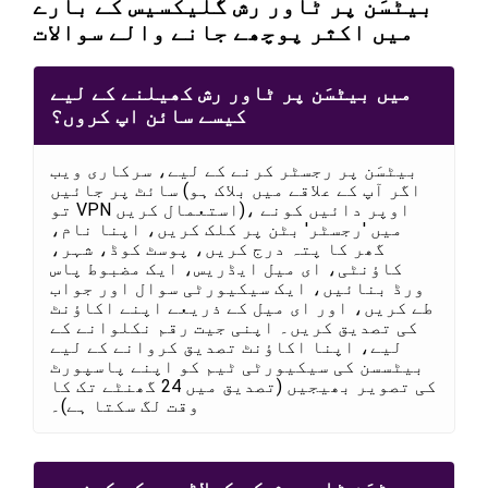
بیٹسَن پر ٹاور رش گلیکسیس کے بارے
میں اکثر پوچھے جانے والے سوالات
میں بیٹسَن پر ٹاور رش کھیلنے کے لیے
کیسے سائن اپ کروں؟
بیٹسَن پر رجسٹر کرنے کے لیے، سرکاری ویب
سائٹ پر جائیں (اگر آپ کے علاقے میں بلاک ہو
تو VPN استعمال کریں)، اوپر دائیں کونے
میں 'رجسٹر' بٹن پر کلک کریں، اپنا نام،
گھر کا پتہ درج کریں، پوسٹ کوڈ، شہر،
کاؤنٹی، ای میل ایڈریس، ایک مضبوط پاس
ورڈ بنائیں، ایک سیکیورٹی سوال اور جواب
طے کریں، اور ای میل کے ذریعے اپنے اکاؤنٹ
کی تصدیق کریں۔ اپنی جیت رقم نکلوانے کے
لیے، اپنا اکاؤنٹ تصدیق کروانے کے لیے
بیٹسسن کی سیکیورٹی ٹیم کو اپنے پاسپورٹ
کی تصویر بھیجیں (تصدیق میں 24 گھنٹے تک کا
وقت لگ سکتا ہے)۔