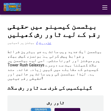
ڈیمو
ایپ ڈاؤن لوڈ کریں
حکمتِ عملیاں
تبصرے
ٹاور رش
بیٹسسن کیسینو میں حقیقی
دیگر گلیکسیس کے کھیل
کیسینو میں کھیلیں
رقم کے لیے ٹاور رش کھیلیں
ٹاور رش
بیٹسَن پر کھیلیں
بیٹسسن ایک جدید ویب سائٹ ہے جو بہترین شرائط
و ضوابط پیش کرتی ہے: بونسز، کیش بیک،
پروموشنز اور ٹورنامنٹس۔ اسی لیے بیٹسسن پر
Tower Rush Galaxsys سلاٹ کھیلنا بہت سے دوسرے
کیسینو کے مقابلے میں کہیں زیادہ فائدہ مند
ہے۔ لہٰذا بیٹسسن کی ویب سائٹ پر جائیں اور
حقیقی رقم جیتیں!
گیلیکسیس کی طرف سے ٹاور رش سلاٹ
ٹاور رش