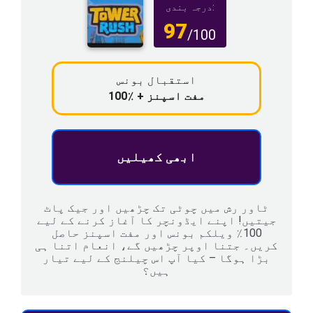
درجہ بندی:
97
/100
استقبال بونس
100٪ + مفت اسپنز
ابھی کھیلیں
ٹاور رش میں چوٹی تک چڑھیں اور جیک پاٹ
جیتیں! اپنے ایڈونچر کا آغاز کرنے کے لیے
100٪ ویلکم بونس اور مفت اسپنز حاصل
کریں۔ جتنا اوپر چڑھیں گے، انعام اتنا ہی
بڑا ہوگا – کیا آپ اس چیلنج کے لیے تیار
ہیں؟