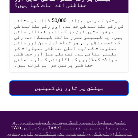
حفاظتی اقدامات کیا ہیں؟
بیٹسَن کے پاس روزانہ 50,000 ڈالر کی متاثر
کن رقم نکالنے کی حد ہے، اور رقم نکالنے کی
درخواستیں تین دن کے اندر نمٹائی جاتی
ہیں۔ یہ کیسینو معزز مالٹا گیمنگ اتھارٹی
کے تحت منظم ہے، جو تمام لین دین اور ذاتی
معلومات کے لیے اعلیٰ حفاظتی معیارات کو
یقینی بناتی ہے۔ تصدیقی عمل اور حفاظتی
سوالات کھلاڑیوں کے اکاؤنٹس کے لیے اضافی
حفاظتی پرتیں فراہم کرتے ہیں۔
بیٹسَن پر ٹاور رش کھیلیں
حکمتِ عملیاں
اسپورٹنگ بیٹ پر کھیلیں
ٹاور رش
ہمارے بارے میں
1xBet پر کھیلیں
1Win پر کھیلیں
ایپ ڈاؤن لوڈ کریں
کھیلیں، شرط لگائیں اور جیتیں