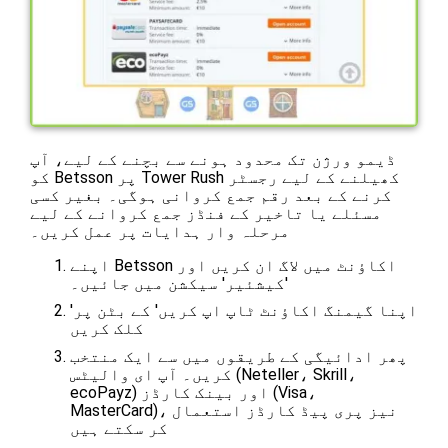
ڈیمو ورژن تک محدود ہونے سے بچنے کے لیے، آپ
کو Betsson پر Tower Rush کھیلنے کے لیے رجسٹر
کرنے کے بعد رقم جمع کروانی ہوگی۔ بغیر کسی
مسئلے یا تاخیر کے فنڈز جمع کروانے کے لیے
مرحلہ وار ہدایات پر عمل کریں۔
اپنے Betsson اکاؤنٹ میں لاگ ان کریں اور
'کیشئیر' سیکشن میں جائیں۔
'اپنا گیمنگ اکاؤنٹ ٹاپ اپ کریں' کے بٹن پر
کلک کریں
پھر ادائیگی کے طریقوں میں سے ایک منتخب
کریں۔ آپ ای والیٹس (Neteller، Skrill،
ecoPayz) اور بینک کارڈز (Visa،
MasterCard)، نیز پری پیڈ کارڈز استعمال
کر سکتے ہیں