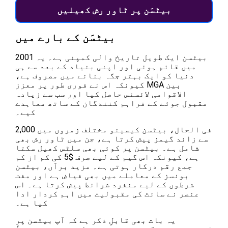
بیٹسَن پر ٹاور رش کھیلیں
بیٹسَن کے بارے میں
بیٹسن ایک طویل تاریخ والی کمپنی ہے۔ یہ 2001
میں قائم ہوئی اور اپنی بنیاد کے بعد سے ہی
دنیا کو ایک بہتر جگہ بنانے میں مصروف ہے،
کیونکہ اس نے فوری طور پر معزز MGA بین
الاقوامی لائسنس حاصل کیا اور سب سے زیادہ
مقبول جوئے کے فراہم کنندگان کے ساتھ معاہدے
کیے۔
فی الحال، بیٹسن کیسینو مختلف زمروں میں 2,000
سے زائد گیمز پیش کرتا ہے، جن میں ٹاور رش بھی
شامل ہے۔ بیٹسن پر کوئی بھی سلٹس کھیل سکتا
ہے، کیونکہ اس گیم کے لیے صرف $5 کی کم از کم
جمع رقم درکار ہوتی ہے۔ مزید برآں، بیٹسن
بونسز کے معاملے میں بھی فیاض ہے اور مفت
شرطوں کے لیے منفرد شرائط پیش کرتا ہے۔ اس
عنصر نے سائٹ کی مقبولیت میں اہم کردار ادا
کیا ہے۔
یہ بات بھی قابلِ ذکر ہے کہ آپ بیٹسن پر