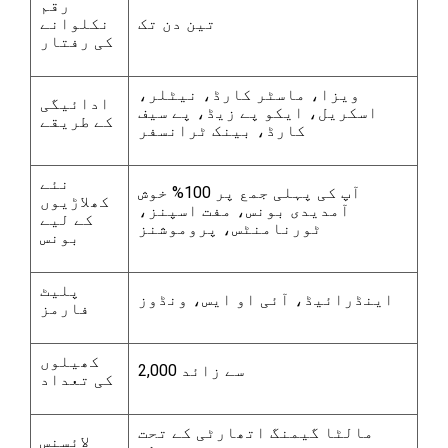
رقم
تین دن تک
نکلوانے
کی رفتار
ویزا، ماسٹر کارڈ، نیٹلر،
ادائیگی
اسکریل، ایکو پے زیڈ، پے سیف
کے طریقے
کارڈ، بینک ٹرانسفر
نئے
آپ کی پہلی جمع پر 100% خوش
کھلاڑیوں
آمدیدی بونس، مفت اسپنز،
کے لیے
ٹورنامنٹس، پروموشنز
بونس
پلیٹ
اینڈرائیڈ، آئی او ایس، ونڈوز
فارمز
کھیلوں
2,000 سے زائد
کی تعداد
مالٹا گیمنگ اتھارٹی کے تحت
لائسنس