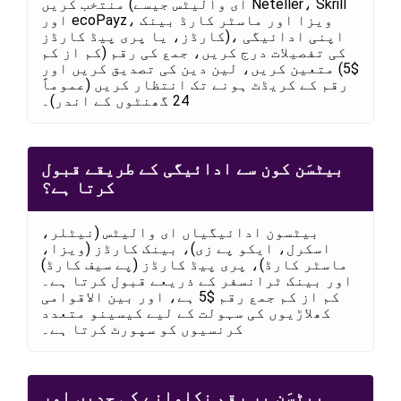
منتخب کریں (ای والیٹس جیسے Neteller، Skrill
اور ecoPayz، ویزا اور ماسٹر کارڈ بینک
کارڈز، یا پری پیڈ کارڈز)، اپنی ادائیگی
کی تفصیلات درج کریں، جمع کی رقم (کم از کم
$5) متعین کریں، لین دین کی تصدیق کریں اور
رقم کے کریڈٹ ہونے تک انتظار کریں (عموماً
24 گھنٹوں کے اندر)۔
بیٹسَن کون سے ادائیگی کے طریقے قبول
کرتا ہے؟
بیٹسون ادائیگیاں ای والیٹس (نیٹلر،
اسکرل، ایکو پے زی)، بینک کارڈز (ویزا،
ماسٹر کارڈ)، پری پیڈ کارڈز (پے سیف کارڈ)
اور بینک ٹرانسفر کے ذریعے قبول کرتا ہے۔
کم از کم جمع رقم $5 ہے، اور بین الاقوامی
کھلاڑیوں کی سہولت کے لیے کیسینو متعدد
کرنسیوں کو سپورٹ کرتا ہے۔
بیٹسَن پر رقم نکلوانے کی حدیں اور