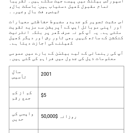
اسپورٹس بیٹنگ میں پیسے جیت سکتے ہیں۔ تقریباً
تمام مقبول کھیل دستیاب ہیں: باسکٹ بال،
ٹینس، فٹ بال وغیرہ۔
اس مثبت تصویر کو جدید، مضبوط حفاظتی معیارات
اور اپنی موبائل ایپ کے آپریشن سے مزید تقویت
ملتی ہے۔ یہ آپ کو نہ صرف گھر پر بلکہ انٹرنیٹ
کنکشن کے ساتھ کہیں بھی ٹاور رش اور دیگر کھیل
کھیلنے کی اجازت دیتا ہے۔
آپ کی رہنمائی کے لیے بیٹسَن کے بارے میں عمومی
معلومات ذیل کی جدول میں فراہم کی گئی ہیں۔
سالِ
2001
تأسیس
کم از کم
$5
جمع رقم
واپسی کی
روزانہ $50,000
حدیں