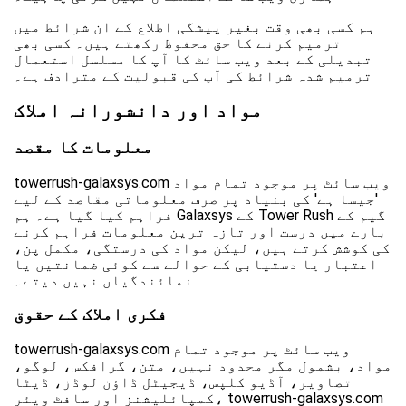
ہم کسی بھی وقت بغیر پیشگی اطلاع کے ان شرائط میں
ترمیم کرنے کا حق محفوظ رکھتے ہیں۔ کسی بھی
تبدیلی کے بعد ویب سائٹ کا آپ کا مسلسل استعمال
ترمیم شدہ شرائط کی آپ کی قبولیت کے مترادف ہے۔
مواد اور دانشورانہ املاک
معلومات کا مقصد
towerrush-galaxsys.com ویب سائٹ پر موجود تمام مواد
'جیسا ہے' کی بنیاد پر صرف معلوماتی مقاصد کے لیے
فراہم کیا گیا ہے۔ ہم Galaxsys کے Tower Rush گیم کے
بارے میں درست اور تازہ ترین معلومات فراہم کرنے
کی کوشش کرتے ہیں، لیکن مواد کی درستگی، مکمل پن،
اعتبار یا دستیابی کے حوالے سے کوئی ضمانتیں یا
نمائندگیاں نہیں دیتے۔
فکری املاک کے حقوق
towerrush-galaxsys.com ویب سائٹ پر موجود تمام
مواد، بشمول مگر محدود نہیں، متن، گرافکس، لوگو،
تصاویر، آڈیو کلپس، ڈیجیٹل ڈاؤن لوڈز، ڈیٹا
کمپائلیشنز اور سافٹ ویئر، towerrush-galaxsys.com