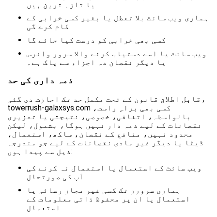
یا تازہ ترین ہیں
ہماری ویب سائٹ بلا تعطل یا بغیر کسی خرابی کے
کام کرے گی
کسی بھی خرابی کو درست کیا جائے گا
ویب سائٹ یا اسے دستیاب کرنے والا سرور وائرس
یا دیگر نقصان دہ اجزاء سے پاک ہے۔
ذمہ داری کی حد
قابل اطلاق قانون کے تحت مکمل حد تک اجازت دی گئی،
towerrush-galaxsys.com کسی بھی براہِ راست،
بالواسطہ، اتفاقی، خصوصی، نتیجتی یا تعزیری
نقصانات کے لیے ذمہ دار نہیں ہوگا، بشمول، لیکن
محدود نہیں، منافع کے نقصان، ساکھ، استعمال،
ڈیٹا یا دیگر غیر مادی نقصانات کے لیے جو مندرجہ
ذیل سے پیدا ہوں:
ویب سائٹ کے استعمال یا استعمال نہ کرنے کی
آپ کی صورتحال
ہماری سرورز تک کسی غیر مجاز رسائی یا
استعمال یا ان پر محفوظ ذاتی معلومات کے
استعمال