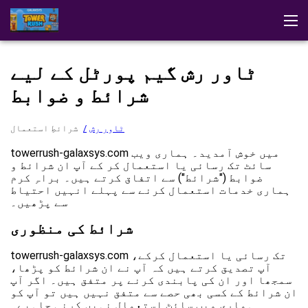
ڈیمو
ایپ ڈاؤن لوڈ کریں
حکمتِ عملیاں
تبصرے
ٹاور رش
ٹاور رش گیم پورٹل کے لیے
دیگر گلیکسیس کے کھیل
کیسینو میں کھیلیں
شرائط و ضوابط
ٹاور رش
شرائطِ استعمال
towerrush-galaxsys.com میں خوش آمدید۔ ہماری ویب
سائٹ تک رسائی یا استعمال کر کے آپ ان شرائط و
ضوابط ("شرائط") سے اتفاق کرتے ہیں۔ براہِ کرم
ہماری خدمات استعمال کرنے سے پہلے انہیں احتیاط
سے پڑھیں۔
شرائط کی منظوری
towerrush-galaxsys.com تک رسائی یا استعمال کرکے،
آپ تصدیق کرتے ہیں کہ آپ نے ان شرائط کو پڑھا،
سمجھا اور ان کی پابندی کرنے پر متفق ہیں۔ اگر آپ
ان شرائط کے کسی بھی حصے سے متفق نہیں ہیں تو آپ کو
ہماری ویب سائٹ استعمال نہیں کرنی چاہیے۔