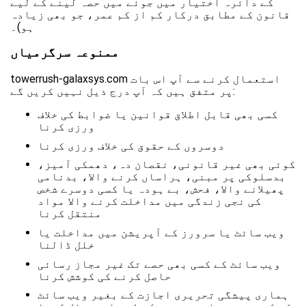
کے دائرہ اختیار میں جوئے میں حصہ لینے کے لیے
قانون کے مطابق درکار کم از کم عمر، جو بھی زیادہ
ہو)۔
ممنوعہ سرگرمیاں
towerrush-galaxsys.com استعمال کرنے سے آپ اس بات
پر متفق ہیں کہ آپ درج ذیل نہیں کریں گے:
کسی بھی قابل اطلاق قوانین یا ضوابط کی خلاف
ورزی کرنا
دوسروں کے حقوق کی خلاف ورزی کرنا
کوئی بھی غیر قانونی، نقصان دہ، دھمکی آمیز،
بدسلوکی پر مبنی، ہراساں کرنے والا، بدنامی
پھیلانے والا، فحش، بے ہودہ یا کسی دوسرے شخص
کی نجی زندگی میں مداخلت کرنے والا مواد
منتقل کرنا
ویب سائٹ یا سرورز کے آپریشن میں مداخلت یا
خلل ڈالنا
ویب سائٹ کے کسی بھی حصے تک غیر مجاز رسائی
حاصل کرنے کی کوشش کرنا
ہماری پیشگی تحریری اجازت کے بغیر ویب سائٹ