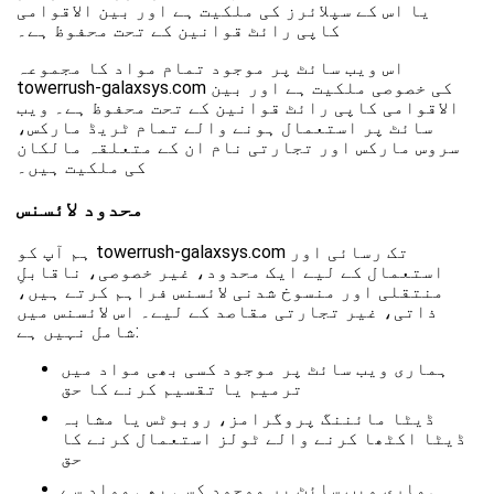
یا اس کے سپلائرز کی ملکیت ہے اور بین الاقوامی
کاپی رائٹ قوانین کے تحت محفوظ ہے۔
اس ویب سائٹ پر موجود تمام مواد کا مجموعہ
towerrush-galaxsys.com کی خصوصی ملکیت ہے اور بین
الاقوامی کاپی رائٹ قوانین کے تحت محفوظ ہے۔ ویب
سائٹ پر استعمال ہونے والے تمام ٹریڈ مارکس،
سروس مارکس اور تجارتی نام ان کے متعلقہ مالکان
کی ملکیت ہیں۔
محدود لائسنس
ہم آپ کو towerrush-galaxsys.com تک رسائی اور
استعمال کے لیے ایک محدود، غیر خصوصی، ناقابلِ
منتقلی اور منسوخ شدنی لائسنس فراہم کرتے ہیں،
ذاتی، غیر تجارتی مقاصد کے لیے۔ اس لائسنس میں
شامل نہیں ہے:
ہماری ویب سائٹ پر موجود کسی بھی مواد میں
ترمیم یا تقسیم کرنے کا حق
ڈیٹا مائننگ پروگرامز، روبوٹس یا مشابہ
ڈیٹا اکٹھا کرنے والے ٹولز استعمال کرنے کا
حق
ہماری ویب سائٹ پر موجود کسی بھی مواد سے