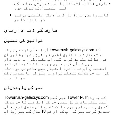
تجارتی فائدہ اٹھانے یا اسے تجارتی مقاصد کے
لیے استعمال کرنے کا حق۔
کاپی رائٹ، ٹریڈ مارک یا دیگر ملکیتی نوٹسز
کو ہٹانے کا حق
صارف کی ذمہ داریاں
قوانین کی تعمیل
آپ اتفاق کرتے ہیں کہ towerrush-galaxsys.com کا
استعمال تمام قابل اطلاق قوانین، ضوابط اور ان
شرائط کے مطابق کریں گے۔ آپ مکمل طور پر ذمہ دار
ہیں کہ آپ کی ہماری ویب سائٹ تک رسائی اور
استعمال آپ کے دائرہ اختیار میں قانونی ہو، خاص
طور پر جوئے سے متعلق مواد پر عمر کی پابندیوں کے
حوالے سے۔
عمر کی پابندیاں
Towerrush-galaxsys.com میں گیم Tower Rush کے بارے
میں معلومات شامل ہیں، جو کہ ایک قسم کا جوئے کا
کھیل ہے۔ ہماری ویب سائٹ تک رسائی حاصل کرکے، آپ
تصدیق کرتے ہیں کہ آپ کم از کم 18 سال کے ہیں (یا آپ