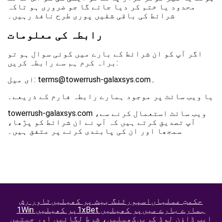
محدود یا ختم کر دیا جائے گا جو ضروری ہو تاکہ
شرائط کی باقی شقیں پوری طرح نافذ رہیں۔
رابطہ کی معلومات
اگر آپ کو ان شرائط کے بارے میں کوئی سوال ہو تو
براہ کرم ہم سے رابطہ کریں:
ای میل: terms@towerrush-galaxsys.com۔
یا ویب سائٹ پر موجود ہمارے رابطہ فارم کے ذریعے۔
towerrush-galaxsys.com ویب سائٹ استعمال کرنے سے،
آپ تصدیق کرتے ہیں کہ آپ نے ان شرائط کو پڑھا،
سمجھا اور ان کی پابندی کرنے پر متفق ہیں۔
حکمتِ عملیاں
اسپورٹنگ بیٹ پر کھیلیں
ٹاور رش
ہمارے بارے میں
1xBet پر کھیلیں
1Win پر کھیلیں
ایپ ڈاؤن لوڈ کریں
کھیلیں، شرط لگائیں اور جیتیں