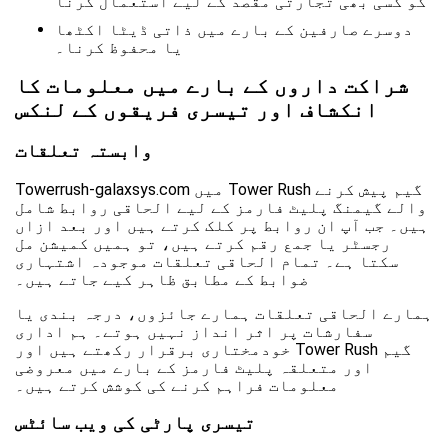
کو کسی بھی تجارتی مقصد کے لیے استعمال کرنا
دوسرے صارفین کے بارے میں ذاتی ڈیٹا اکٹھا
یا محفوظ کرنا۔
شراکت داروں کے بارے میں معلومات کا
انکشاف اور تیسری فریقوں کے لنکس
وابستہ تعلقات
Towerrush-galaxsys.com میں Tower Rush گیم پیش کرنے
والے گیمنگ پلیٹ فارمز کے لیے الحاقی روابط شامل
ہیں۔ جب آپ ان روابط پر کلک کرتے ہیں اور بعد ازاں
رجسٹر یا جمع رقم کرتے ہیں، تو ہمیں کمیشن مل
سکتا ہے۔ تمام الحاقی تعلقات موجودہ اشتہاری
ضوابط کے مطابق ظاہر کیے جاتے ہیں۔
ہمارے الحاقی تعلقات ہمارے جائزوں، درجہ بندی یا
سفارشات پر اثر انداز نہیں ہوتے۔ ہم اداری
خودمختاری برقرار رکھتے ہیں اور Tower Rush گیم
اور متعلقہ پلیٹ فارمز کے بارے میں معروضی
معلومات فراہم کرنے کی کوشش کرتے ہیں۔
تیسری پارٹی کی ویب سائٹس