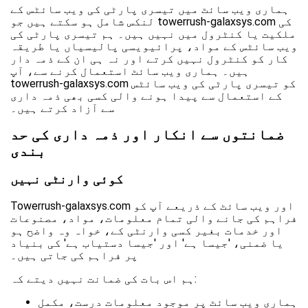
ہماری ویب سائٹ میں تیسری پارٹی کی ویب سائٹس کے
لنکس شامل ہو سکتے ہیں جو towerrush-galaxsys.com کی
ملکیت یا کنٹرول میں نہیں ہیں۔ ہم تیسری پارٹی کی
ویب سائٹس کے مواد، پرائیویسی پالیسیاں یا طریقہ
کار کو کنٹرول نہیں کرتے اور نہ ہی ان کے ذمہ دار
ہیں۔ ہماری ویب سائٹ استعمال کرنے سے، آپ
towerrush-galaxsys.com کو تیسری پارٹی کی ویب سائٹس
کے استعمال سے پیدا ہونے والی کسی بھی ذمہ داری
سے آزاد کرتے ہیں۔
ضمانتوں سے انکار اور ذمہ داری کی حد
بندی
کوئی وارنٹی نہیں
Towerrush-galaxsys.com اور ویب سائٹ کے ذریعے آپ کو
فراہم کی جانے والی تمام معلومات، مواد، مصنوعات
اور خدمات بغیر کسی وارنٹی کے، خواہ وہ واضح ہو
یا ضمنی، 'جیسا ہے' اور 'جیسا دستیاب ہے' کی بنیاد
پر فراہم کی جاتی ہیں۔
ہم اس بات کی ضمانت نہیں دیتے کہ:
ہماری ویب سائٹ پر موجود معلومات درست، مکمل