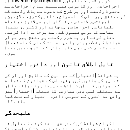
آپ towerrush-galaxsys.com کو ہر قسم کے نقصان،
اخراجات، اور قانونی فیس سمیت تمام اخراجات سے
محفوظ رکھنے اور ہر طرح کے دعوے سے پاک رکھنے کے
لیے متفق ہیں۔ اس کے افسران، ڈائریکٹرز، ملازمین،
ایجنٹس، لائسنس دہندگان اور سپلائرز کو تمام
نقصانات، اخراجات، ہرجانے اور لاگتوں، بشمول
مناسب قانونی فیسوں کے، سے ہرجانہ ادا کرنے،
دفاع کرنے اور بے ضرر رکھنے پر متفق ہیں جو ان
شرائط کی خلاف ورزی یا ویب سائٹ کے آپ کے استعمال
سے متعلق کسی بھی کارروائی کے نتیجے میں پیدا
ہوں۔
قابل اطلاق قانون اور دائرہ اختیار
یہ شرائط [اختیار] کے قوانین کے مطابق اور ان کی
تعبیر کی جائیں گی، بغیر اس کے قوانین کے تصادم
کے اصولوں کے۔ ان شرائط سے پیدا ہونے والے یا ان
سے متعلقہ کسی بھی تنازعہ کا فیصلہ [اختیار] میں
واقع عدالتوں کے خصوصی دائرہ اختیار کے تحت کیا
جائے گا۔
علیحدگی
اگر ان شرائط کی کوئی شق نافذ کرنے کے قابل نہ
ہونے یا غیر موثر قرار پائے تو ایسی شق کو اس حد تک