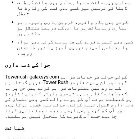
ہماری ویب سائٹ سے یا ہماری ویب سائٹ کی طرف
ڈیٹا کی ترسیل میں کسی بھی قسم کی رکاوٹ یا
تعطل
کوئی بھی بگ، وائرس، ٹروجن ہارس وغیرہ، جو
ہماری ویب سائٹ پر یا اس کے ذریعے منتقل ہو
سکتے ہیں
کسی بھی تیسرے فریق کی جانب سے کوئی بھی مواد
یا بدنامی آمیز، توہین آمیز یا غیر قانونی
رویہ۔
جوا کی ذمہ داری
Towerrush-galaxsys.com کوئی جوئے کی خدمات فراہم
نہیں کرتا۔ ہم Tower Rush گیم اور ان پلیٹ فارمز
کے بارے میں معلومات فراہم کرتے ہیں جن پر یہ
کھیلا جا سکتا ہے۔ ہم تیسری پارٹی کے پلیٹ فارمز
پر کھیلتے ہوئے آپ کو ہونے والے کسی بھی نقصان کی
ذمہ داری قبول نہیں کرتے۔ جوئے میں خطرہ ہوتا ہے،
اور آپ کو کبھی بھی ایسی رقم سے جوئے نہیں کرنا
چاہیے جسے آپ کھونے کا متحمل نہیں ہو سکتے۔
ضمانت