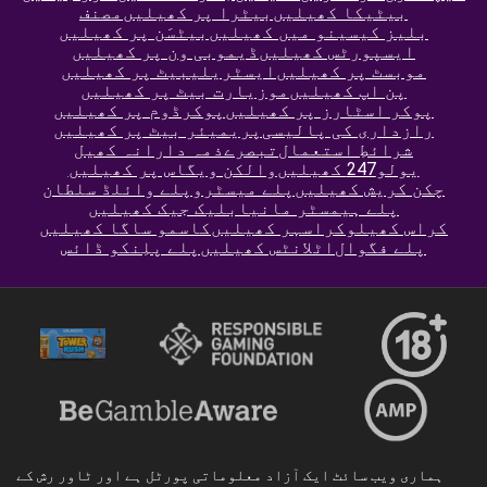
بیٹیکا کھیلیں
بیٹرا پر کھیلیں
مصنف
بلیز کیسینو میں کھیلیں
بیٹسَن پر کھیلیں
ایسپورٹس کھیلیں
ڈیمو
بی ون پر کھیلیں
موبسٹ پر کھیلیں
ایسٹریلیبیٹ پر کھیلیں
پن اپ کھیلیں
موزیارت بیٹ پر کھیلیں
پوکر اسٹارز پر کھیلیں
پوکرڈوم پر کھیلیں
رازداری کی پالیسی
پریمیئر بیٹ پر کھیلیں
شرائطِ استعمال
تبصرے
ذمہ دارانہ کھیل
یولو247 کھیلیں
والکن ویگاس پر کھیلیں
چکن کریش کھیلیں
پلے میسٹرو
پلے وائلڈ سلطان
پلے ہیمسٹر مانیا
بلیک جیک کھیلیں
کراس کھیلو
کراسہر کھیلیں
کاسمو ساگا کھیلیں
پلے فگوال
اٹلانٹس کھیلیں
پلے پلِنکو ڈائس
ہماری ویب سائٹ ایک آزاد معلوماتی پورٹل ہے اور ٹاور رش کے