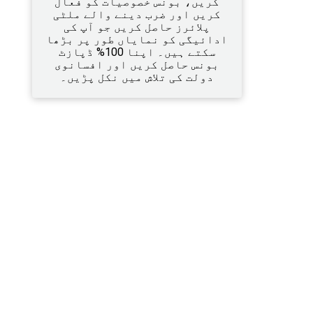
کریں، بونس خصوصیات کو فعال
کریں اور ضرب دینے والے ملٹی
پلائرز حاصل کریں جو آپ کی
ادائیگی کو نمایاں طور پر بڑھا
سکتے ہیں۔ اپنا 100% ڈپازٹ
بونس حاصل کریں اور افسانوی
دولت کی تلاش میں نکل پڑیں۔