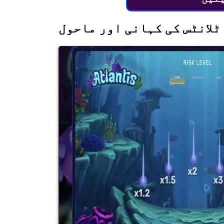
ٹلانٹس کی کہانی اور ماحول