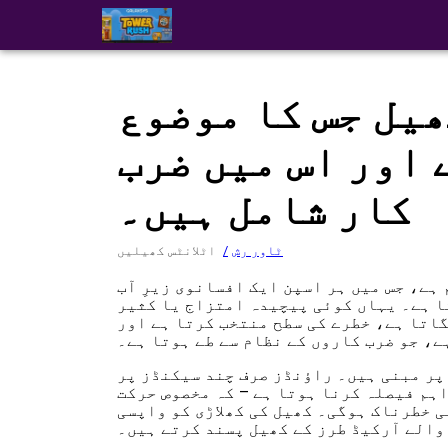
ھیل جس کا موضوع
 اور اس میں ضرب
کار شامل ہیں۔
ٹاور رش
اٹلانٹس کھیلیں
ہے، جس میں ہر اسپن ایک افسانوی زیرِ آب
ا ہے۔ یہاں کوئی پیچیدہ امتزاج یا کثیر
گاتا ہے، خطرے کی سطح منتخب کرتا ہے اور
ے، جو ضرب کاروں کے نظام سے طے ہوتا ہے۔
پر مبنی ہیں۔ راؤنڈز صرف چند سیکنڈز پر
اہم فیصلہ کرنا ہوتا ہے – کہ مخصوص حرکت
رناک ہوگی۔ کھیل کی کھلاڑی کو واپسی (RTP) 98% ہے، جو اٹلانٹس کو ان لوگوں کے لیے
والے آرکیڈ طرز کے کھیل پسند کرتے ہیں۔