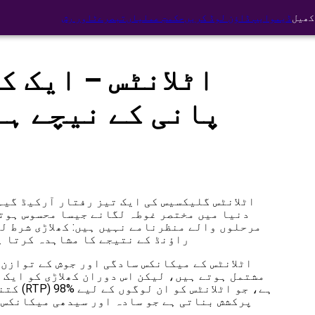
کھیل
ڈیمو
ایپ ڈاؤن لوڈ کریں
حکمتِ عملیاں
تبصرے
ٹاور رش
اٹلانٹس – ایک ک
پانی کے نیچے ہے
اٹلانٹس گلیکسیس کی ایک تیز رفتار آرکیڈ گیم 
دنیا میں مختصر غوطہ لگانے جیسا محسوس ہوت
مرحلوں والے منظرنامے نہیں ہیں: کھلاڑی شرط ل
راؤنڈ کے نتیجے کا مشاہدہ کرتا ہ
اٹلانٹس کے میکانکس سادگی اور جوش کے توازن 
مشتمل ہوتے ہیں، لیکن اس دوران کھلاڑی کو ایک 
کتنی خط
پرکشش بناتی ہے جو سادہ اور سیدھی میکانکس 