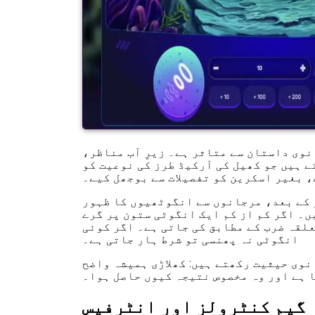
نوی داستان سے متاثر ہے۔ زیرِ آب مناظر،
 ہیں جو کھیل کی آرکیڈ طرز کی نوعیت کو
 بغیر اسکرین کو تفصیلات سے بوجھل کیے۔
 کے بعد، مرجانوں سے انگوٹھیوں کا ظہور
ں۔ اگر کم از کم ایک انگوٹی ستون پر گرے
لقہ ضرب کے مطابق کی جاتی ہے۔ اگر کوئی
انگوٹی نہ پھنسی تو شرط ہار جاتی ہے۔
نوی حیثیت رکھتے ہیں: کھلاڑی ہمیشہ واضح
ا ہے اور وہ مخصوص نتیجہ کیوں حاصل ہوا۔
گیم کنٹرولز اور انٹرفیس