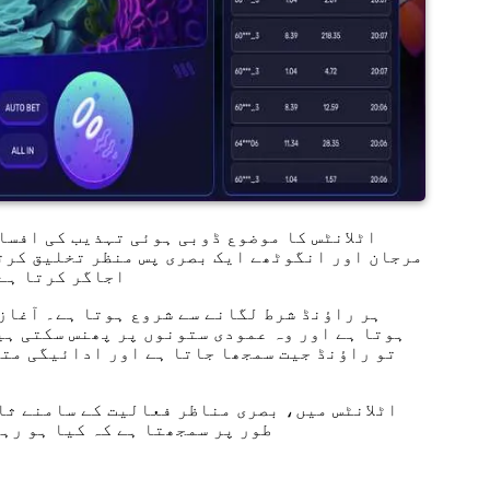
اٹلانٹس کا موضوع ڈوبی ہوئی تہذیب کی افسا
مرجان اور انگوٹھے ایک بصری پس منظر تخلیق کرتے
اجاگر کرتا ہے،
ہر راؤنڈ شرط لگانے سے شروع ہوتا ہے۔ آغاز
ہوتا ہے اور وہ عمودی ستونوں پر پھنس سکتی ہی
تو راؤنڈ جیت سمجھا جاتا ہے اور ادائیگی متع
اٹلانٹس میں، بصری مناظر فعالیت کے سامنے ثا
طور پر سمجھتا ہے کہ کیا ہو رہ