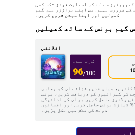
کمپیوٹرز سے لے کر اسمارٹ فونز تک۔ کسی
کی ضرورت نہیں: بس اپنے براؤزر میں گیم
کھولیں اور اپنا سیشن شروع کریں۔
س گیم بونس کے ساتھ کھیلیں
اٹلانٹس
درجہ بندی:
س
96
/100
لگائیں، جہاں قدیم خزانے آپ کو بھاری
چے کی گہرائیوں کو دریافت کریں، بونس
ی پلائرز حاصل کریں جو آپ کی ادائیگی
کو نمایاں طور پر بڑھا سکتے ہیں۔ اپنا 100% ڈپازٹ بونس حاصل کریں اور افسانوی
دولت کی تلاش میں نکل پڑیں۔
یلیں