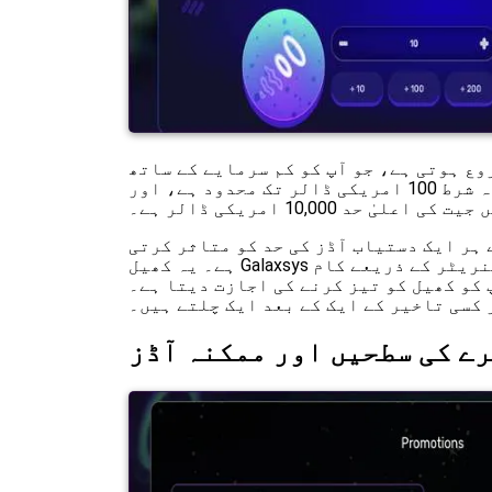
امریکی ڈالر سے شروع ہوتی ہے، جو آپ کو کم سرمایے کے ساتھ
بھی کھیلنے کی اجازت دیتی ہے۔ زیادہ سے زیادہ شرط 100 امریکی ڈالر تک محدود ہے، اور
علیٰ حد 10,000 امریکی ڈالر ہے۔
 ہر ایک دستیاب آڈز کی حد کو متاثر کرتی
ہے۔ یہ کھیل Galaxsys نے تیار کیا ہے اور ایک تصدیق شدہ رینڈم نمبر جنریٹر کے ذریعے کام
 کو کھیل کو تیز کرنے کی اجازت دیتا ہے۔
کسی تاخیر کے ایک کے بعد ایک چلتے ہیں۔
ے کی سطحیں اور ممکنہ آڈز