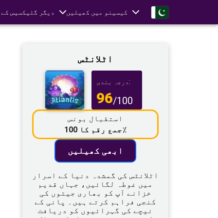
کیسینو میں کھیلیں
دیگر گلیکسیس کے 
اٹلانٹس
درجہ بندی:
96
/100
استقبال بونس
جمع رقم کا 100٪
ابھی کھیلیں
اٹلانٹس کی گمشدہ دنیا کے اسرار
میں غوطہ لگائیں، جہاں قدیم
خزانے آپ کو بھاری جیتوں کی
کنجی فراہم کرتے ہیں۔ پانی کے
نیچے کی گہرائیوں کو دریافت