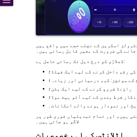
ٹرولز اسکرین کے نچلے حصے میں واقع ہیں
جانے کی ضرورت کے بغیر قابل رسائی ہیں۔
کھلاڑی کو درج ذیل تک رسائی حاصل ہے:
کی رقم داخل کرنے کے لیے ایک فیلڈ؛
 کے سوئچز: کم، درمیانی اور زیادہ؛
راؤنڈ شروع کرنے کے لیے ایک بٹن؛
دکار شرط بندی کے لیے آٹو بیٹ موڈ؛
یخ اور نمودار ہونے والے امکانات۔
تی ہیں، اور تمام تبدیلیاں فوری طور پر
لاگو ہو جاتی ہیں۔
اٹلانٹس کی اہم خصوصیات