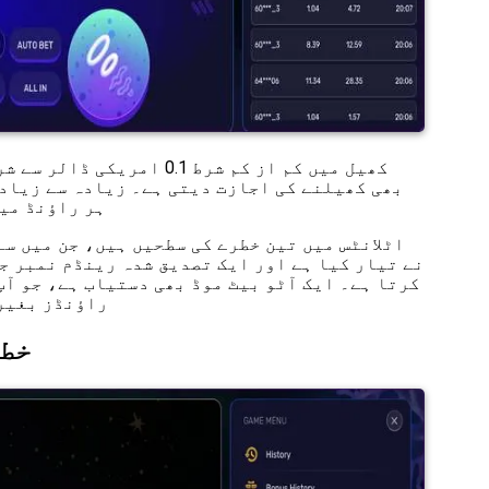
کھیل میں کم از کم شرط 0.1 
ہر راؤنڈ میں جیت کی ا
اٹلانٹس میں تین خطرے کی سطحیں ہیں، جن میں سے
کرتا ہے۔ ایک آٹو بیٹ موڈ بھی دستیاب ہے، جو آپ
راؤنڈز بغیر 
خطر