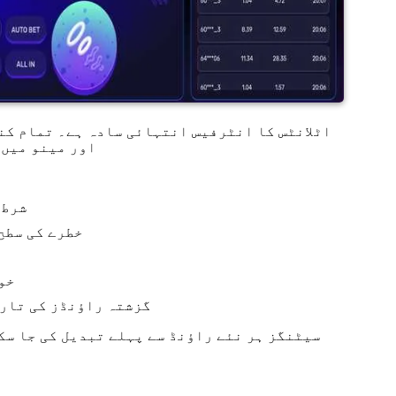
اٹلانٹس کا انٹرفیس انتہائی سادہ ہے۔ تمام کن
اور مینو میں 
شرط 
خطرے کی سطح
خو
گزشتہ راؤنڈز کی تار
سیٹنگز ہر نئے راؤنڈ سے پہلے تبدیل کی جا سک