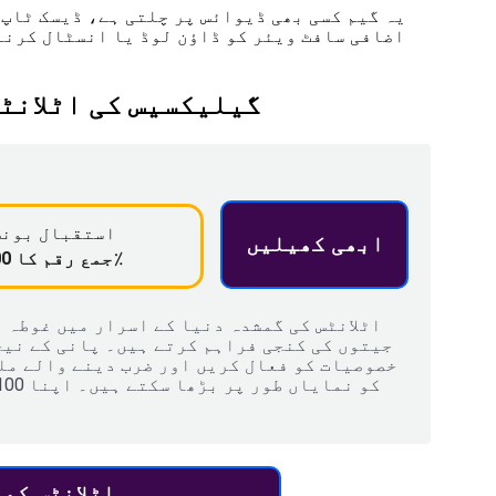
یہ گیم کسی بھی ڈیوائس پر چلتی ہے، ڈیسک ٹاپ 
اضافی سافٹ ویئر کو ڈاؤن لوڈ یا انسٹال کرنے 
گیلیکسیس کی اٹلانٹ
استقبال بون
ابھی کھیلیں
جمع رقم کا 100٪
اٹلانٹس کی گمشدہ دنیا کے اسرار میں غوطہ 
جیتوں کی کنجی فراہم کرتے ہیں۔ پانی کے نی
خصوصیات کو فعال کریں اور ضرب دینے والے ملٹ
اٹلانٹس کھ