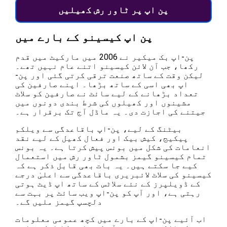
پن اپ پر ٹاور رش کھیلیں
پن اپ کیسینو کے بارے میں
پن-اپ بک میکیر نے 2006 میں مارکیٹ میں قدم
رکھا، جب آن لائن کیسینو اتنے عام نہیں تھے۔
لیکن وقت کے ساتھ صنعت ترقی کرتی گئی اور پن-
اپ بھی اسی کے ساتھ بڑھا۔ اپنے صارفین کی
تعداد بڑھانے کے لیے سائٹ نے صارفین کو سلاٹ
مشینوں اور کھیلوں کی شرط بندی دونوں میں
جیتنے کی اجازت دی۔ یہ ماڈل آج تک برقرار ہے۔
بیٹنگ کے لیے، پن-اپ باقاعدگی سے ویلکم
پیکیج، کیش بیک اور فعال کھیل کے لیے نقد
انعامات کی شکل میں بونس پیش کرتا ہے۔ یہ بونس
تمام کیسینو گیمز بشمول ٹاور رش میں استعمال
کیے جا سکتے ہیں۔ یہ بات بھی قابل ذکر ہے کہ
کیسینو کی سلاٹ لائبریری باقاعدگی سے اعلیٰ درجے
کے ڈویلپرز کے نئے سلاٹس کے ساتھ اپ ڈیٹ ہوتی
رہتی ہے، اور آپ کو پن-اپ ویب سائٹ پر بہت سے
دلچسپ گیمز ملیں گے۔
اب آئیے پن-اپ کے بارے میں کچھ عمومی معلومات