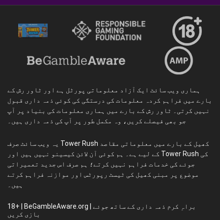
ہماری ویب سائٹ ایک آزاد معلوماتی پورٹل ہے اور ٹاور رش کے
بارے میں فراہم کردہ معلومات کی درستگی کی کوئی ذمہ داری قبول
نہیں کرتی۔ ٹاور رش کے بارے میں ہماری معلومات کی بنیاد پر آپ
جو بھی فیصلے کریں، وہ مکمل طور پر آپ کی ذمہ داری ہیں۔
یہ ویب سائٹ صرف Tower Rush کھیل کے بارے میں معلوماتی مقاصد
کے لیے ہے۔ ہم کوئی آن لائن کیسینو نہیں ہیں اور Tower Rush کی
جوئے کی خدمات فراہم نہیں کرتے؛ ہم صرف اس جدید تعمیراتی
موضوع پر مبنی کھیل کی ٹیسٹ رپورٹس اور موازنہ فراہم کرتے
ہیں۔
18+ | BeGambleAware.org | براہِ کرم ذمہ داری کے ساتھ جوئے
بازی کریں