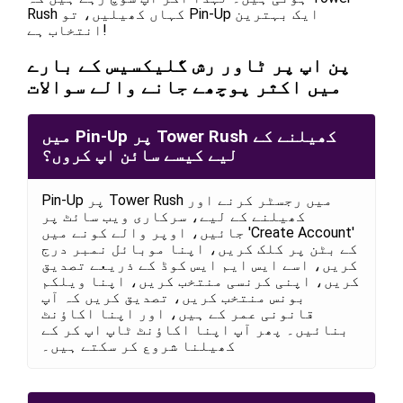
Rush کہاں کھیلیں، تو Pin-Up ایک بہترین
انتخاب ہے!
پن اپ پر ٹاور رش گلیکسیس کے بارے
میں اکثر پوچھے جانے والے سوالات
میں Pin-Up پر Tower Rush کھیلنے کے
لیے کیسے سائن اپ کروں؟
Pin-Up پر Tower Rush میں رجسٹر کرنے اور
کھیلنے کے لیے، سرکاری ویب سائٹ پر
جائیں، اوپر والے کونے میں 'Create Account'
کے بٹن پر کلک کریں، اپنا موبائل نمبر درج
کریں، اسے ایس ایم ایس کوڈ کے ذریعے تصدیق
کریں، اپنی کرنسی منتخب کریں، اپنا ویلکم
بونس منتخب کریں، تصدیق کریں کہ آپ
قانونی عمر کے ہیں، اور اپنا اکاؤنٹ
بنائیں۔ پھر آپ اپنا اکاؤنٹ ٹاپ اپ کر کے
کھیلنا شروع کر سکتے ہیں۔