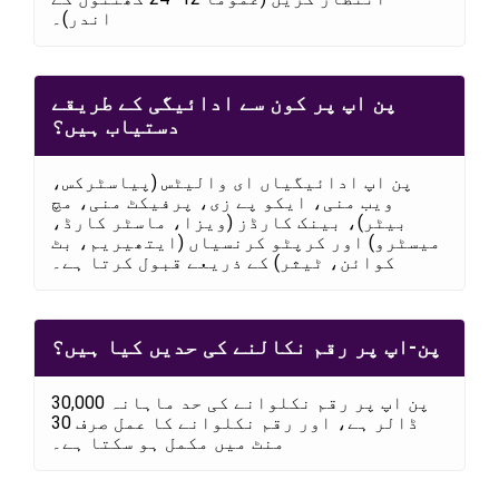
اندر)۔
پن اپ پر کون سے ادائیگی کے طریقے
دستیاب ہیں؟
پن اپ ادائیگیاں ای والیٹس (پیاسٹرکس،
ویب منی، ایکو پے زی، پرفیکٹ منی، مچ
بیٹر)، بینک کارڈز (ویزا، ماسٹر کارڈ،
میسٹرو) اور کرپٹو کرنسیاں (ایتھیریم، بٹ
کوائن، ٹیثر) کے ذریعے قبول کرتا ہے۔
پن-اپ پر رقم نکالنے کی حدیں کیا ہیں؟
پن اپ پر رقم نکلوانے کی حد ماہانہ 30,000
ڈالر ہے، اور رقم نکلوانے کا عمل صرف 30
منٹ میں مکمل ہو سکتا ہے۔