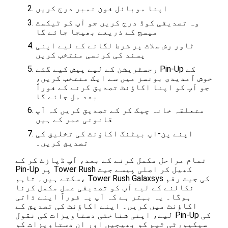
اپنا موبائل فون نمبر درج کریں
وہ تصدیقی کوڈ درج کریں جو آپ کو ٹیکسٹ
میسج کے ذریعے بھیجا جائے گا
ٹاور رش سلاٹ پر شرط لگانے کے لیے اپنی
پسند کی کرنسی منتخب کریں
رجسٹریشن کے لیے پیش کیے گئے Pin-Up کے
خوش آمدیدی بونسز میں سے ایک منتخب کریں،
جو آپ کو اپنا اکاؤنٹ تصدیق کرنے کے فوراً
بعد مل جائے گا
متعلقہ خانہ چیک کر کے تصدیق کریں کہ آپ
قانونی عمر کے ہیں
اپنے پن-اپ بیٹنگ اکاؤنٹ کی تخلیق کی
تصدیق کریں۔
تمام مراحل مکمل کرنے کے بعد، آپ ڈپازٹ کر کے
Pin-Up پر Tower Rush کھیل کر اصلی پیسے جیت
سکتے ہیں۔ تاہم، Tower Rush Galaxsys کی جیت رقم
نکالنے کے لیے آپ کو تصدیقی عمل مکمل کرنا
ہوگا۔ یہ بہتر ہے کہ آپ یہ فوراً اپنے ذاتی
اکاؤنٹ میں کریں۔ اپنے اکاؤنٹ کی تصدیق کے
لیے، اپنی شناختی دستاویزات کی نقول Pin-Up کی
سیکیورٹی ٹیم کو بھیجیں اور ان دستاویزات کو