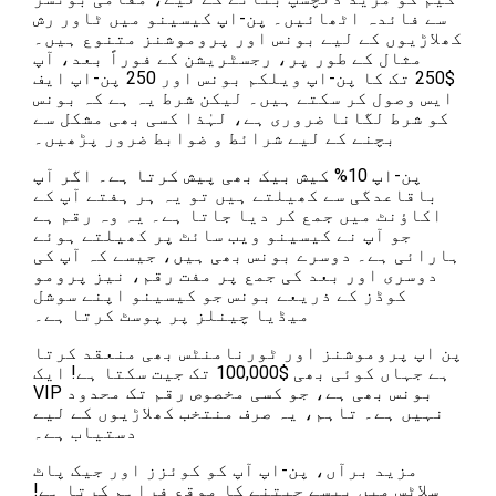
سے فائدہ اٹھائیں۔ پن-اپ کیسینو میں ٹاور رش
کھلاڑیوں کے لیے بونس اور پروموشنز متنوع ہیں۔
مثال کے طور پر، رجسٹریشن کے فوراً بعد، آپ
$250 تک کا پن-اپ ویلکم بونس اور 250 پن-اپ ایف
ایس وصول کر سکتے ہیں۔ لیکن شرط یہ ہے کہ بونس
کو شرط لگانا ضروری ہے، لہٰذا کسی بھی مشکل سے
بچنے کے لیے شرائط و ضوابط ضرور پڑھیں۔
پن-اپ 10% کیش بیک بھی پیش کرتا ہے۔ اگر آپ
باقاعدگی سے کھیلتے ہیں تو یہ ہر ہفتے آپ کے
اکاؤنٹ میں جمع کر دیا جاتا ہے۔ یہ وہ رقم ہے
جو آپ نے کیسینو ویب سائٹ پر کھیلتے ہوئے
ہارائی ہے۔ دوسرے بونس بھی ہیں، جیسے کہ آپ کی
دوسری اور بعد کی جمع پر مفت رقم، نیز پرومو
کوڈز کے ذریعے بونس جو کیسینو اپنے سوشل
میڈیا چینلز پر پوسٹ کرتا ہے۔
پن اپ پروموشنز اور ٹورنامنٹس بھی منعقد کرتا
ہے جہاں کوئی بھی $100,000 تک جیت سکتا ہے! ایک
VIP بونس بھی ہے، جو کسی مخصوص رقم تک محدود
نہیں ہے۔ تاہم، یہ صرف منتخب کھلاڑیوں کے لیے
دستیاب ہے۔
مزید برآں، پن-اپ آپ کو کوئزز اور جیک پاٹ
سلاٹس میں پیسے جیتنے کا موقع فراہم کرتا ہے!