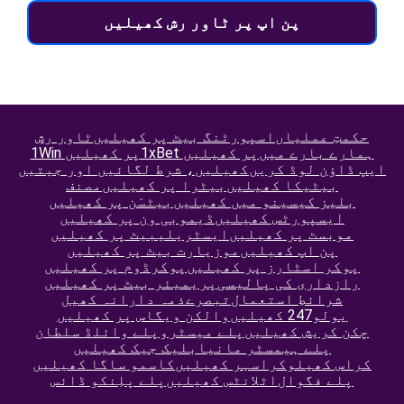
پن اپ پر ٹاور رش کھیلیں
حکمتِ عملیاں
اسپورٹنگ بیٹ پر کھیلیں
ٹاور رش
ہمارے بارے میں
1xBet پر کھیلیں
1Win پر کھیلیں
ایپ ڈاؤن لوڈ کریں
کھیلیں، شرط لگائیں اور جیتیں
بیٹیکا کھیلیں
بیٹرا پر کھیلیں
مصنف
بلیز کیسینو میں کھیلیں
بیٹسَن پر کھیلیں
ایسپورٹس کھیلیں
ڈیمو
بی ون پر کھیلیں
موبسٹ پر کھیلیں
ایسٹریلیبیٹ پر کھیلیں
پن اپ کھیلیں
موزیارت بیٹ پر کھیلیں
پوکر اسٹارز پر کھیلیں
پوکرڈوم پر کھیلیں
رازداری کی پالیسی
پریمیئر بیٹ پر کھیلیں
شرائطِ استعمال
تبصرے
ذمہ دارانہ کھیل
یولو247 کھیلیں
والکن ویگاس پر کھیلیں
چکن کریش کھیلیں
پلے میسٹرو
پلے وائلڈ سلطان
پلے ہیمسٹر مانیا
بلیک جیک کھیلیں
کراس کھیلو
کراسہر کھیلیں
کاسمو ساگا کھیلیں
پلے فگوال
اٹلانٹس کھیلیں
پلے پلِنکو ڈائس