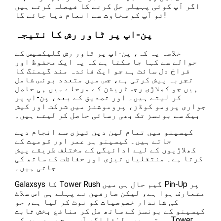
اگر آپ کوئی پہیلی حل کرنے کا فیصلہ کرتے ہیں
تو آپ کو سخاوت سے انعام دیا جائے گا!
پن-اپ پر ٹاور رش کا نتیجہ
خلاصہ یہ کہ، پن-اپ پر ٹاور رش گلیکسیس کے
حوالے سے کہا جا سکتا ہے کہ یہ ایک محفوظ اور
فراخ دل سائٹ ہے جو ایک فائدہ مند گیمنگ کا
تجربہ پیش کرتی ہے، جس میں متعدد بونس شامل
ہیں جو کھلاڑی رجسٹریشن کے مرحلے میں ہی حاصل
کر لیتے ہیں۔ اور تصدیق کے بعد، پن-اپ پر
جواری پرومو کوڈز، پروموشنز میں شرکت اور کیش
بیک سے بونسز تک بھی رسائی حاصل کر لیتے ہیں۔
کیسینو میں تمام لین دین تیزی سے انجام دیے
جاتے ہیں۔ کیسینو ہر عمر اور قومیت کے
کھلاڑیوں کے لیے ادائیگی کے مختلف طریقے پیش
کرتا ہے۔ منتقلیاں تیزی اور حفاظت کے ساتھ کی
جاتی ہیں۔
Galaxsys کا Tower Rush گیم حال ہی میں Pin-Up پر
متعارف ہوا ہے، لیکن صارفین نے پہلے ہی اس سلاٹ
کی شاندار خصوصیات کو نوٹ کر لیا ہے، جو
کیسینو کے بونسز کے ساتھ مل کر منافع بخش ثابت
ہوتی ہیں۔ لہٰذا اگر آپ سوچ رہے ہیں کہ Tower