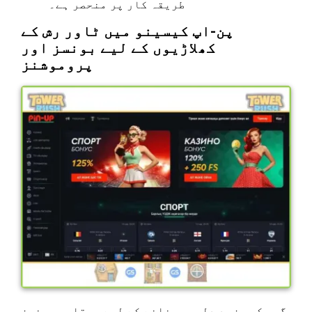
طریقہ کار پر منحصر ہے۔
پن-اپ کیسینو میں ٹاور رش کے
کھلاڑیوں کے لیے بونسز اور
پروموشنز
گیم کو مزید دلچسپ بنانے کے لیے، مقامی بونسز