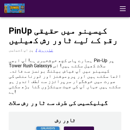
ڈیمو
ایپ ڈاؤن لوڈ کریں
حکمتِ عملیاں
تبصرے
ٹاور رش
PinUp کیسینو میں حقیقی
دیگر گلیکسیس کے کھیل
کیسینو میں کھیلیں
رقم کے لیے ٹاور رش کھیلیں
ٹاور رش
پن اپ کھیلیں
ہمارے پاس کچھ خوشخبری ہے! آپ ابھی Pin-Up پر
Tower Rush Galaxsys سلاٹ کھیل سکتے ہیں! اس
کیسینو میں آپ فیاض بیٹنگ بونسز سے فائدہ
اٹھا سکتے ہیں اور پروموشنز اور ٹورنامنٹس کی
صورت میں خوشگوار سرپرائزز سے لطف اندوز ہو
سکتے ہیں جہاں آپ کی جیت سینکڑوں گنا بڑھ سکتی
ہے!
گیلیکسیس کی طرف سے ٹاور رش سلاٹ
ٹاور رش