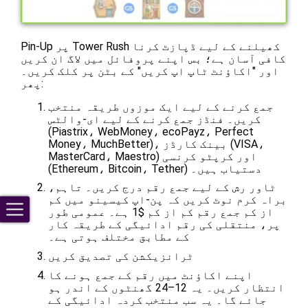
Pin-Up پر Tower Rush کھیلنے کے لیے ڈپازٹ کرنا
کافی آسان ہے؛ بس اپنے پروفائل میں لاگ ان کریں
اور "اکاؤنٹ ٹاپ اپ کریں" کے بٹن پر کلک کریں۔
پھر:
جمع کرنے کے لیے ایک موزوں طریقہ منتخب
کریں۔ فنڈز جمع کرنے کے لیے ای-والٹس
(Piastrix، WebMoney، ecoPayz، Perfect
Money، MuchBetter)، بینک کارڈز (VISA،
MasterCard، Maestro) اور کرپٹو کرنسی
(Ethereum، Bitcoin، Tether) دستیاب ہیں۔
ٹاور رش کے لیے جمع رقم درج کریں۔ تاہم،
براہ کرم نوٹ کریں کہ پن-اپ کیسینو میں کم
از کم جمع رقم کم از کم $1 ہے۔ عمومی طور
پر، منتقلی کی رقم ادائیگی کے طریقہ کار
کے مطابق مختلف ہوتی ہے۔
ٹرانزیکشن کی تصدیق کریں
اپنے اکاؤنٹ میں رقم کے جمع ہونے کا
انتظار کریں۔ یہ 12–24 گھنٹوں کے اندر ہو
جائے گا۔ یہ سب منتخب کردہ ادائیگی کے