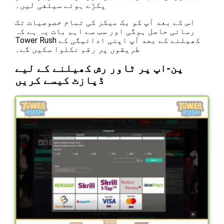
پکڑے ہوئے سیلفی لیں۔
اس کے بعد آپ کو بک میکر کی تمام خصوصیات تک
رسائی حاصل ہوگی اور سب سے اہم بات یہ ہے کہ
Tower Rush کھیلنے کے بعد آپ اپنی ادائیگی کے
طریقوں پر رقم نکلوا سکیں گے۔
پن-اپ پر ٹاور رش کھیلنے کے لیے
ڈپازٹ کیسے کریں