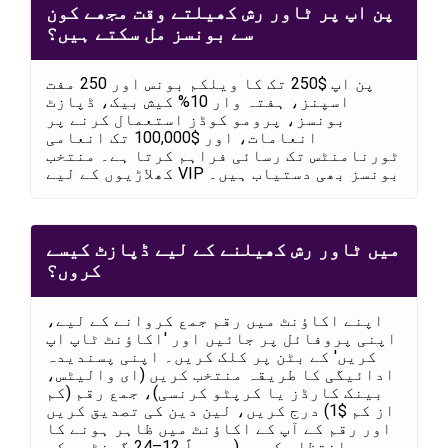
پن اپ پر ٹاور رش کھیلتے وقت مجھے کون
سے بونسز مل سکتے ہیں؟
پن اپ $250 تک کا ویلکم بونس اور 250 مفت
اسپنز، ہفتہ وار 10% کیش بیک، ڈپازٹ
بونسز، پرومو کوڈز استعمال کرنے پر
انعامات، اور $100,000 تک انعامی
ٹورنامنٹس تک رسائی فراہم کرتا ہے۔ منتخب
کھلاڑیوں کے لیے VIP بونسز بھی دستیاب ہیں۔
میں ٹاور رش کھیلنے کے لیے ڈپازٹ کیسے
کروں؟
اپنے اکاؤنٹ میں رقم جمع کروانے کے لیے،
اپنی پروفائل پر جائیں اور 'اکاؤنٹ ٹاپ اپ
کریں' کے بٹن پر کلک کریں۔ اپنی پسندیدہ
ادائیگی کا طریقہ منتخب کریں (ای والیٹس،
بینک کارڈز یا کرپٹو کرنسی)، جمع رقم (کم
از کم $1) درج کریں، لین دین کی تصدیق کریں
اور رقم کے آپ کے اکاؤنٹ میں ظاہر ہونے کا
انتظار کریں (عموماً 12–24 گھنٹوں کے