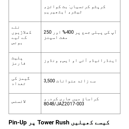
کرپٹو کرنسیاں: بٹ کوائن،
ٹیثر، ایتھیریم
نئے
آپ کی پہلی جمع پر 400% اور 250
کھلاڑیوں
مفت اسپنز
کے لیے
بونس
پلیٹ
اینڈرائیڈ، آئی او ایس، ونڈوز
فارمز
گیمز کی
3,500 سے زائد عنوانات
تعداد
کراساؤ میں جاری کردہ،
لائسنس
8048/JAZ2017-003
Pin-Up پر Tower Rush کیسے کھیلیں