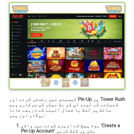
کیسینو میں رجسٹر کرنے اور Pin-Up پر Tower Rush
کھیلنے کے لیے، آپ کو بک میکر کی سرکاری ویب
سائٹ پر لنک یا فعال آئینے کے ذریعے جانا
ہوگا، اور پھر:
ہوم پیج کے اوپری کونے میں واقع 'Create a
Pin-Up Account' بٹن پر کلک کریں