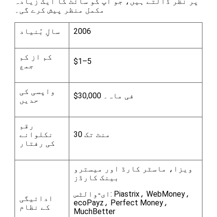
پر نظر ڈالتے ہیں، جو آپ کو سائٹ کا ایک زیادہ
مکمل منظر پیش کرے گی۔
2006
سالِ بُنیاد
کم از کم
$1–5
جمع
واپسی کی
$30,000 فی ماہ۔
حدیں
رقم
30 منٹ تک
نکلوانے
کی رفتار
ویزا، ماسٹر کارڈ اور میسترو
بینک کارڈز
ای-والٹس: Piastrix، WebMoney،
ادائیگی
ecoPayz، Perfect Money،
کے نظام
MuchBetter