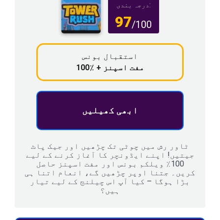
درجہ بندی:
97
/100
استقبال بونس
100٪ + مفت اسپنز
ابھی کھیلیں
ٹاور رش میں چوٹی تک چڑھیں اور جیک پاٹ
جیتیں! اپنے ایڈونچر کا آغاز کرنے کے لیے
100٪ ویلکم بونس اور مفت اسپنز حاصل
کریں۔ جتنا اوپر چڑھیں گے، انعام اتنا ہی
بڑا ہوگا – کیا آپ اس چیلنج کے لیے تیار
ہیں؟