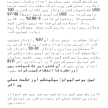
جو کریش گیمز میں بہترین اعداد و شمار میں سے
ایک ہے۔ عملی طور پر، اس کا مطلب ہے: لمبے عرصے
تک کھیلے گئے راؤنڈز میں لگائے گئے ہر 100 USD
کے لیے، کھیل اوسطاً 96–97 USD واپس کرتا ہے۔
کیسینو کا ریاضیاتی فائدہ 3–3.88% ہے۔ ظاہر
ہے کہ اوسط سے کوئی ضمانت نہیں ملتی۔ کچھ
کھلاڑی بہت زیادہ ہاریں گے، جبکہ بعض لازماً بہت
زیادہ جیتیں گے۔
اس کا مطلب یہ نہیں ہے کہ آپ 97% راؤنڈز جیتیں
گے۔ آر ٹی پی بڑے اعداد و شمار پر کام کرتی ہے
— سینکڑوں ہزاروں راؤنڈز۔ 30-50 راؤنڈز کے
ایک سیشن کے اندر، آپ یا تو اپنی رقم دوگنی کر
سکتے ہیں یا سب کچھ کھو سکتے ہیں۔ حکمتِ عملیاں
RTP کو تبدیل نہیں کرتیں — یہ اس بات پر اثر
انداز ہوتی ہیں کہ
آپ کتنی دیر تک کھیلتے ہیں
اور خطرے کا انتظام کیسے کرتے
ہیں۔
تین بونس لیولز: میکینکس اور حکمت عملی
پر اثر
ٹاور رش میں تین بے ترتیب بونسز ہیں جو نمودار
ہوتے ہی حکمت عملی کو بنیادی طور پر تبدیل کر
دیتے ہیں: