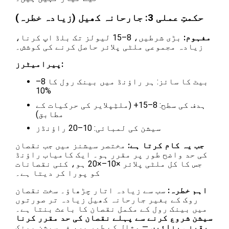
حکمتِ عملی 3: جارحانہ کھیل (زیادہ خطرہ)
مفہوم:
بڑی شرطیں، 8–15 لیولز تک بلڈ اپ کرنا،
زیادہ مجموعی ملٹی پلائر حاصل کرنے کی کوشش۔
پیرامیٹرز:
بیٹ کا سائز: ہر راؤنڈ میں بینک رول کا 8–
10%
ہدف کی سطح: 8–15+ (ملٹِپلایر کی حرکیات کے
مطابق)
سیشن کی لمبائی: 10–20 راؤنڈز
جب یہ کام کرتا ہے:
مختصر سیشنز میں جب نقصان
کی حد واضح طور پر مقرر ہو۔ ایک کامیاب راؤنڈ
جس کا کل ملٹی پلائر ×10–×20 ہو، کئی نقصانات
کو پورا کر دیتا ہے۔
اہم خطرہ:
سب سے زیادہ اتار چڑھاؤ۔ سخت نقصان
روک کے بغیر جارحانہ کھیل زیادہ تر صورتوں
میں بینک رول کے مکمل نقصان کا باعث بنتا ہے۔
سیشن شروع کرنے سے پہلے نقصان کی حد مقرر کرنا
یقینی بنائیں
— مثال کے طور پر، فی سیشن بینک