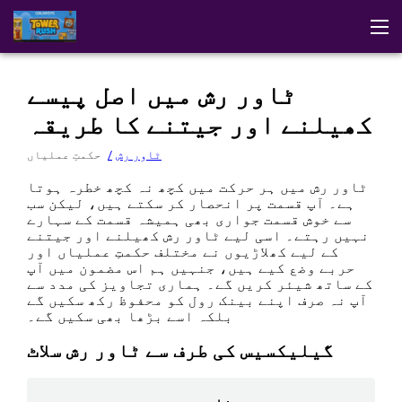
ڈیمو
ایپ ڈاؤن لوڈ کریں
حکمتِ عملیاں
تبصرے
ٹاور رش
ٹاور رش میں اصل پیسے
دیگر گلیکسیس کے کھیل
کیسینو میں کھیلیں
کھیلنے اور جیتنے کا طریقہ
ٹاور رش
حکمتِ عملیاں
ٹاور رش میں ہر حرکت میں کچھ نہ کچھ خطرہ ہوتا
ہے۔ آپ قسمت پر انحصار کر سکتے ہیں، لیکن سب
سے خوش قسمت جواری بھی ہمیشہ قسمت کے سہارے
نہیں رہتے۔ اسی لیے ٹاور رش کھیلنے اور جیتنے
کے لیے کھلاڑیوں نے مختلف حکمتِ عملیاں اور
حربے وضع کیے ہیں، جنہیں ہم اس مضمون میں آپ
کے ساتھ شیئر کریں گے۔ ہماری تجاویز کی مدد سے
آپ نہ صرف اپنے بینک رول کو محفوظ رکھ سکیں گے
بلکہ اسے بڑھا بھی سکیں گے۔
گیلیکسیس کی طرف سے ٹاور رش سلاٹ