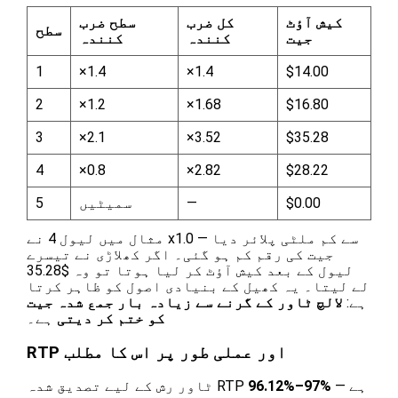
کیش آؤٹ
کل ضرب
سطح ضرب
سطح
جیت
کنندہ
کنندہ
1
×1.4
×1.4
$14.00
2
×1.2
×1.68
$16.80
3
×2.1
×3.52
$35.28
4
×0.8
×2.82
$28.22
$0.00
—
سمیٹیں
5
مثال میں لیول 4 نے x1.0 سے کم ملٹی پلائر دیا —
جیت کی رقم کم ہو گئی۔ اگر کھلاڑی نے تیسرے
لیول کے بعد کیش آؤٹ کر لیا ہوتا تو وہ $35.28
لے لیتا۔ یہ کھیل کے بنیادی اصول کو ظاہر کرتا
ہے:
لالچ ٹاور کے گرنے سے زیادہ بار جمع شدہ جیت
کو ختم کر دیتی
ہے۔
RTP اور عملی طور پر اس کا مطلب
ہے —
96.12%–97%
ٹاور رش کے لیے تصدیق شدہ RTP