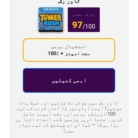
ٹاور رش
درجہ بندی:
97
/100
استقبال بونس
100٪ + مفت اسپنز
ابھی کھیلیں
ٹاور رش میں چوٹی تک چڑھیں اور جیک پاٹ
جیتیں! اپنے ایڈونچر کا آغاز کرنے کے لیے
100٪ ویلکم بونس اور مفت اسپنز حاصل
کریں۔ جتنا اوپر چڑھیں گے، انعام اتنا ہی
بڑا ہوگا – کیا آپ اس چیلنج کے لیے تیار
ہیں؟