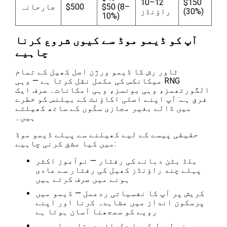
10–12
$150
$50 (8–
$500
جارحانہ
(30%)
راؤنڈز
10%)
آپ کو ڈیمو موڈ سے کیوں شروع کرنا
چاہیے
ٹاور رش کا ڈیمو ورژن اصل کھیل کے تمام
میکانکس کی مکمل نقل کرتا ہے — وہی RNG
الگورتھمز، وہی بونسز، وہی امکانات۔ صرف ایک
فرق ہے: آپ اپنے اصلی اکاؤنٹ کے بیلنس کو خطرے
میں ڈالے بغیر مجازی سکّوں کے ساتھ کھیلتے
ہیں۔
حقیقی پیسے کے لیے کھیلنے سے پہلے ڈیمو موڈ
میں کیا مشق کرنی چاہیے:
بلڈ بٹن دبانے کی رفتار — نوآموز اکثر
پہلے چند راؤنڈز کھیل کی رفتار سے عادی
ہونے میں صرف کرتے ہیں
کریش پر آپ کا نفسیاتی ردعمل — ڈیمو میں
پرسکون انداز میں مشاہدہ کرنا اور اپنے
رویے کو سمجھنا آسان ہوتا ہے
ہر بونس لیول کیسا دکھائی دیتا ہے اور یہ