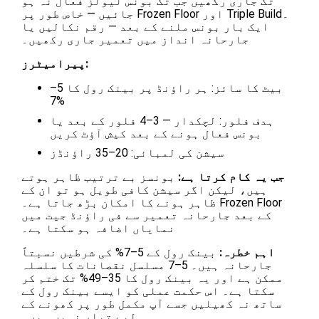
تک جاری رکھیں جب تک بونس لیولز فعال نہ ہو
جائیں — خاص طور پر Frozen Floor اور Triple Build۔
ایک بار بونس ملنے کے بعد — رقم نکالیں یا
جارحانہ انداز میں تعمیر جاری رکھیں۔
پیرامیٹرز:
بیٹ کا سائز: ہر راؤنڈ پر بینک رول کا 5–
7%
ہدف فلور: لچکدار — 3–4 فلور کے بعد یا
بونس فعال ہونے کے بعد کیش آؤٹ کریں
سیشن کی لمبائی: 20–35 راؤنڈز
جب یہ کام کرتا ہے:
بونسز بے ترتیب ظاہر ہوتے
ہیں، لیکن اگر سیشن کافی طویل ہو تو ان کے
ظاہر ہونے کا امکان بڑھ جاتا ہے۔ Frozen Floor
کے بعد جارحانہ تعمیر سے فی راؤنڈ جیت میں
نمایاں اضافہ ہو سکتا ہے۔
اہم خطرہ:
بینک رول کے 5–7% کی شرطیں نسبتاً
جارحانہ ہیں۔ 5–7 مسلسل نقصانات کا سلسلہ
ممکن ہے اور یہ بینک رول کا 35–49% تک ختم کر
سکتا ہے۔ اس حکمت عملی کو ایسے بینک رول کے
ساتھ نہ کھیلیں جسے آپ مکمل طور پر کھونے کے
لیے تیار نہیں ہیں۔