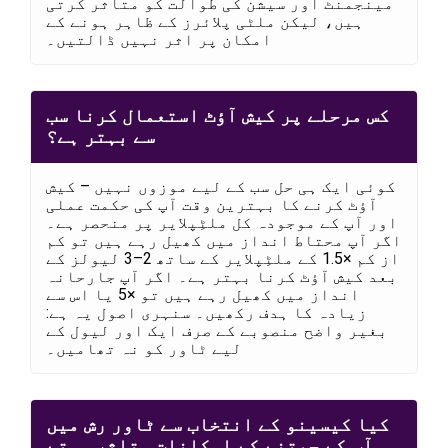
مینجمنٹ اور سیشن کی طوالت کو متاثر کرتی
ہیں، لیکن ملٹی پلائرز کے ظاہر ہونے کے
امکان پر اثر نہیں ڈالتیں۔
کس مرحلے پر کیش آؤٹ استعمال کرنا سب
سے بہتر ہے؟
کوئی ایک ہی حل سب کے لیے موزوں نہیں – کیش
آؤٹ کرنے کا بہترین وقت آپ کی حکمت عملی
اور آپ کے موجودہ کل ملٹِپلایر پر منحصر ہے۔
اگر آپ محتاط انداز میں کھیل رہے ہیں تو کم
از کم ×1.5 کے ملٹِپلایر کے ساتھ 2–3 لیولز کے
بعد کیش آؤٹ کرنا بہتر ہے۔ اگر آپ جارحانہ
انداز میں کھیل رہے ہیں تو ×5 یا اس سے
زیادہ کا ہدف رکھیں۔ سنہری اصول یہ ہے:
بغیر واضح منصوبے کے صرف ایک اور لیول کے
لیے ٹاور کو نہ تھامیں۔
کیا کیسینو کے انتخاب سے ٹاور رش میں
آپ کے جیتنے کے امکانات متاثر ہوتے