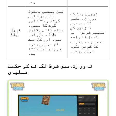
ہے۔
تین یقینی محفوظ
ٹریپل بلڈ کے
منزلیں شامل
دوران، بغیر
کرتا ہے — ٹاور
رُکے تینوں
گرے گا نہیں۔
منزِلوں کی
تمام ملٹی پلائرز
ٹرپل
تعمیر کریں — یہ
×1.0 سے زیادہ
بلڈ
کھیل کا واحد
ہیں، اور کل جیت
لمحہ ہے جب گرنے
کم نہیں ہوتی۔
کا کوئی خطرہ
دہرایا جا سکتا
نہیں ہوتا۔
ہے۔
ٹاور رش میں شرط لگانے کی حکمت
عملیاں