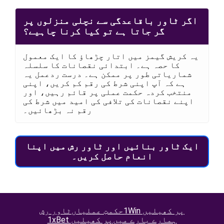
اگر ٹاور باقاعدگی سے نچلی منزلوں پر
گر جاتا ہے تو کیا کرنا چاہیے؟
یہ کریش گیمز میں اتار چڑھاؤ کا ایک معمول
کا حصہ ہے۔ ابتدائی نقصانات کا سلسلہ
شماریاتی طور پر ممکن ہے۔ درست ردعمل یہ
ہے کہ آپ اپنی شرط کی رقم کم کریں، اپنی
منتخب کردہ حکمت عملی پر قائم رہیں، اور
اپنے نقصانات کی تلافی کی امید میں شرط کی
رقم نہ بڑھائیں۔
ایک ٹاور بنائیں اور ٹاور رش میں اپنا
انعام حاصل کریں۔
1Win پر کھیلیں
حکمتِ عملیاں
ٹاور رش
ہمارے بارے میں
1xBet پر کھیلیں