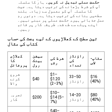
حکمتِ عملی تبدیل نہ کریں۔
ہار کا سلسلہ
آپ کو شرط بڑھانے کی ترغیب دیتا ہے۔ جیت
کا سلسلہ آپ کو معمول سے زیادہ بلند
سطحیں بنانے کی ترغیب دیتا ہے۔ دونوں ردِ
عمل جذباتی ہیں، حکمتِ عملی پر مبنی نہیں۔
اپنے پہلے سے طے شدہ طریقہ کار پر قائم
رہیں۔
تین سطح کے کھلاڑیوں کے لیے بجٹ کی حساب
کتاب کی مثال
راؤنڈز
سیشن
کھلاڑی
سٹاپ-
شرط کی
کی
بینک
کا
لاس
رقم
تعداد
رول
پروفائل
$1–
شروع
33–50
$16
$1.20
$40
کرنے
(40%)
راؤنڈز
(2–3%)
والا
$10–
$80
14–20
تجربہ
$200
$14 (5–
(40%)
راؤنڈز
کار
7%)
$40–