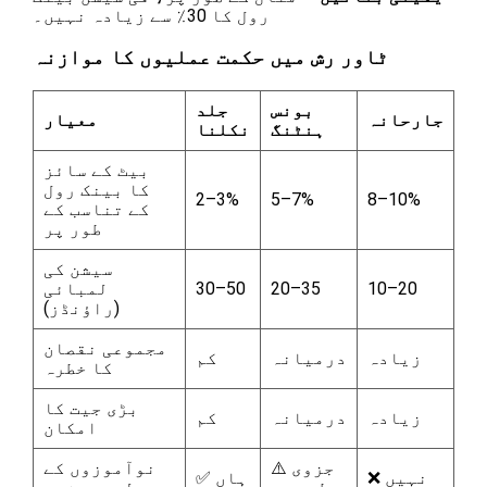
رول کا 30٪ سے زیادہ نہیں۔
ٹاور رش میں حکمت عملیوں کا موازنہ
بونس
جلد
جارحانہ
معیار
ہنٹنگ
نکلنا
بیٹ کے سائز
کا بینک رول
2–3%
5–7%
8–10%
کے تناسب کے
طور پر
سیشن کی
10–20
20–35
30–50
لمبائی
(راؤنڈز)
مجموعی نقصان
زیادہ
درمیانہ
کم
کا خطرہ
بڑی جیت کا
زیادہ
درمیانہ
کم
امکان
⚠️ جزوی
نوآموزوں کے
❌ نہیں
✅ ہاں