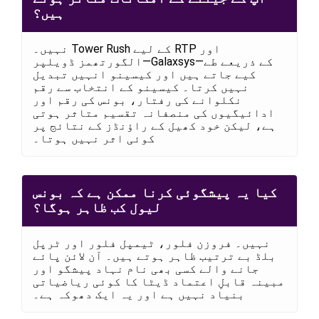
ہیں؟
نہیں۔ Tower Rush کے لیے RTP اور
الگورتھمز ڈویلپر—Galaxsys—کے ذریعے طے
کیے جاتے ہیں اور کیسینو انہیں تبدیل
نہیں کرتا۔ کیسینو کے انتخاب سے رقم
نکلوانے کی رفتار، بونس کی رقم اور
ادائیگیوں کی منصفانہ تقسیم متاثر ہوتی
ہے، لیکن خود کھیل کے راؤنڈز کے نتائج پر
کوئی اثر نہیں ہوتا۔
کیا یہ پیشگوئی کرنا ممکن ہے کہ بونس
لیول کب ظاہر ہوگا؟
نہیں۔ فروزن فلور، ٹیمپل فلور اور ٹرپل
بلڈ بے ترتیب ظاہر ہوتے ہیں۔ آن لائن پائے
جانے والے کسی بھی نام نہاد پیشگو اور
مبینہ قابلِ اعتماد ڈیٹا کا کوئی ریاضیاتی
بنیاد نہیں ہے اور یہ ایک دھوکہ ہے۔