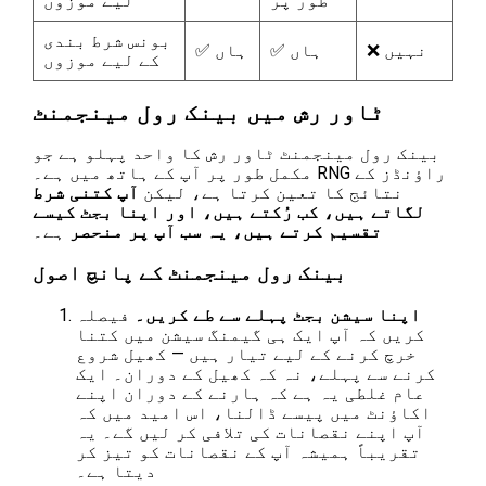
طور پر
لیے موزوں
بونس شرط بندی
❌ نہیں
✅ ہاں
✅ ہاں
کے لیے موزوں
ٹاور رش میں بینک رول مینجمنٹ
بینک رول مینجمنٹ ٹاور رش کا واحد پہلو ہے جو
مکمل طور پر آپ کے ہاتھ میں ہے۔ RNG راؤنڈز کے
نتائج کا تعین کرتا ہے، لیکن
آپ کتنی شرط
لگاتے ہیں، کب رُکتے ہیں، اور اپنا بجٹ کیسے
تقسیم کرتے ہیں، یہ سب آپ پر منحصر
ہے۔
بینک رول مینجمنٹ کے پانچ اصول
اپنا سیشن بجٹ پہلے سے طے کریں۔
فیصلہ
کریں کہ آپ ایک ہی گیمنگ سیشن میں کتنا
خرچ کرنے کے لیے تیار ہیں — کھیل شروع
کرنے سے پہلے، نہ کہ کھیل کے دوران۔ ایک
عام غلطی یہ ہے کہ ہارنے کے دوران اپنے
اکاؤنٹ میں پیسے ڈالنا، اس امید میں کہ
آپ اپنے نقصانات کی تلافی کر لیں گے۔ یہ
تقریباً ہمیشہ آپ کے نقصانات کو تیز کر
دیتا ہے۔