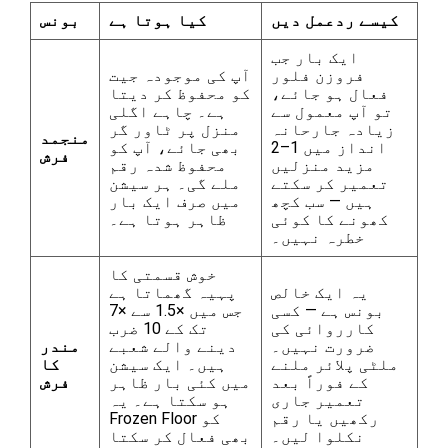
کیسے ردعمل دیں
کیا ہوتا ہے
بونس
ایک بار جب
فروزن فلور
آپ کی موجودہ جیت
فعال ہو جائے،
کو محفوظ کر دیتا
تو آپ معمول سے
ہے۔ چاہے اگلی
زیادہ جارحانہ
منزل پر ٹاور گر
منجمد
انداز میں 1–2
بھی جائے، آپ کو
فرش
مزید منزلیں
محفوظ شدہ رقم
تعمیر کر سکتے
ملے گی۔ ہر سیشن
ہیں — سب کچھ
میں صرف ایک بار
کھونے کا کوئی
ظاہر ہوتا ہے۔
خطرہ نہیں۔
خوش قسمتی کا
یہ ایک خالص
پہیہ گھماتا ہے
بونس ہے — کسی
جس میں ×1.5 سے ×7
کارروائی کی
تک کے 10 ضرب
ضرورت نہیں۔
دینے والے شعبے
مندر
ملٹی پلائر ملنے
ہیں۔ ایک سیشن
کا
کے فوراً بعد
میں کئی بار ظاہر
فرش
تعمیر جاری
ہو سکتا ہے۔ یہ
رکھیں یا رقم
Frozen Floor کو
نکلوا لیں۔
بھی فعال کر سکتا