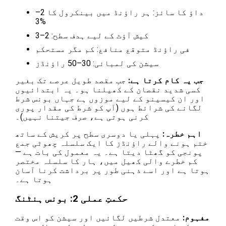
داؤ کا سائز: ہر راؤنڈ میں بینکرول کا 2–
3%
کیش آؤٹ کے لیے ہدف سطح: 2–3
فی راؤنڈ متوقع منافع: کم مگر مستحکم
سیشن کی لمبائی: 30–50 راؤنڈز
جب یہ کام کرتا ہے:
جب مقصد طویل عرصے تک بغیر
کسی شدید نقصان کے کھیلنا ہو۔ یہ ابتدائیوں
اور ان کیسینو کے لیے موزوں ہے جہاں بونس شرط
لگانے کی شرائط ہوں (آپ کو شرط کی مقدار پوری
کرنی ہوتی ہے، صرف جیتنا نہیں)۔
اہم خطرہ:
پہلی یا دوسری سطح پر کریش کے ساتھ
ختم ہونے والے راؤنڈز کا ایک سلسلہ چھوٹی جمع
پونجی کو گھٹا دیتا ہے۔ یہ معمول کی بات ہے —
کم خطرے والی کھیل میں، ہار کا سلسلہ مختصر
ہوتا ہے اور اسے ذہنی طور پر برداشت کرنا آسان
ہوتا ہے۔
حکمتِ عملی 2: بونس ہنٹنگ
مفہوم:
معتدل شرطیں لگائیں اور سیشن کو اس وقت