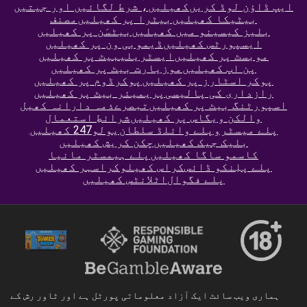
ایپ ڈاؤن لوڈ کریں
کھیلیں، شرط لگائیں اور جیتیں
بیٹیکا کھیلیں
بیٹرا پر کھیلیں
مصنف
بلیز کیسینو میں کھیلیں
بیٹسَن پر کھیلیں
ایسپورٹس کھیلیں
ڈیمو
بی ون پر کھیلیں
موبسٹ پر کھیلیں
ایسٹریلیبیٹ پر کھیلیں
پن اپ کھیلیں
موزیارت بیٹ پر کھیلیں
پوکر اسٹارز پر کھیلیں
پوکرڈوم پر کھیلیں
رازداری کی پالیسی
پریمیئر بیٹ پر کھیلیں
اسپورٹنگ بیٹ پر کھیلیں
تبصرے
ذمہ دارانہ کھیل
والکن ویگاس پر کھیلیں
شرائطِ استعمال
پلے میسٹرو
پلے وائلڈ سلطان
یولو247 کھیلیں
بلیک جیک کھیلیں
چکن کریش کھیلیں
کاسمو ساگا کھیلیں
پلے ہیمسٹر مانیا
پلے پلِنکو ڈائس
کراس کھیلو
کراسہر کھیلیں
پلے فگوال
اٹلانٹس کھیلیں
ہماری ویب سائٹ ایک آزاد معلوماتی پورٹل ہے اور ٹاور رش کے