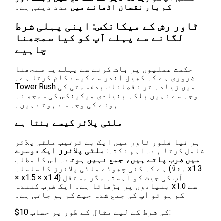
کم بار نقصان اٹھانے میں
مدد دیتی ہے۔
ٹاور رش کے میکانکس: اپنی پہلی شرط
لگانے سے پہلے آپ کو کیا سمجھنا
چاہیے
حکمت عملیوں پر بات کرنے سے پہلے یہ سمجھنا
ضروری ہے کہ کھیل اندر سے کیسے کام کرتا ہے۔
Tower Rush میں زیادہ تر نقصانات بدقسمتی کی
وجہ سے نہیں بلکہ بنیادی میکینکس کی سمجھ نہ
ہونے کی وجہ سے ہوتے ہیں۔
ملٹی پلائر کیسے بنتا ہے
ہر نیا فلور ٹاور میں ایک بے ترتیب ملٹی پلائر
شامل کرتا ہے۔ اہم نکتہ:
ملٹی پلائرز ایک دوسرے
میں ضرب پاتے ہیں، جمع نہیں ہوت
ے۔ اس کا مطلب
ہے کہ کئی چھوٹے ملٹی پلائرز کا سلسلہ (مثلاً x1.3
× x1.5 × x1.4) آپ کی جیت کو آہستہ مگر مستقل
بنیادوں پر بڑھاتا ہے۔ ایک ضرب کنندہ x1.0 سے
کم ہو تو آپ کی جمع شدہ جیت کم ہو جاتی ہے۔
$10 کی شرط کے لیے مثال کے طور پر حساب: