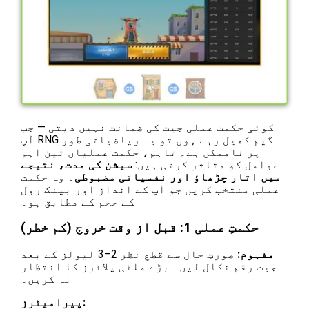
کوئی حکمت عملی جیت کی ضمانت نہیں دیتی — جب
آپ RNG گیم کھیل رہے ہوں تو یہ ریاضیاتی طور
پر ناممکن ہے۔ تاہم، حکمت عملیاں تین اہم
عوامل کو متاثر کرتی ہیں:
سیشن کی مدت، نتیجے
میں اتار چڑھاؤ اور نفسیاتی مضبوطی
۔ وہ حکمت
عملی منتخب کریں جو آپ کے انداز اور بینک رول
کے حجم کے مطابق ہو۔
حکمتِ عملی 1: قبل از وقت خروج (کم خطر)
مفہوم:
صورتِ حال سے قطعِ نظر 2–3 لیولز کے بعد
جیت رقم نکال لیں۔ بڑے ملٹی پلائرز کا انتظار
نہ کریں۔
پیرامیٹرز: