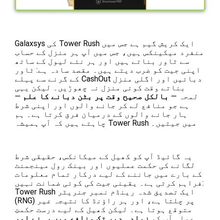
Galaxsys کی Tower Rush ایک کریش گیم ہے جس میں
منفرد میکینکس ہیں، جس میں آپ ہر منزل کے حساب
سے ٹاور بناتے ہیں اور ہر نئے لیول کے ساتھ
اپنی جیت کو ضرب دیتے ہیں۔ مقصد سادہ ہے: ٹاور
کے گرنے سے پہلے CashOut دبائیں اور اگلی منزل
بناتے وقت کوئی منزل نہ چھوڑیں۔ لیکن یہی
لمحہ —
بالکل صحیح وقت پر بٹن دبانے کا علم
—
ہے جو منافع لے کر جانے والوں اور اپنی شرط
ہار جانے والوں کے درمیان فرق کرتا ہے۔ ہم
چاہتے ہیں کہ آپ ہمیشہ Tower Rush میں جیتیں۔
یہ گائیڈ آپ کو کھیل کے میکانکس، حقیقی شرط
لگانے کی حکمت عملیوں اور بینک رول مینجمنٹ
کے بارے میں جاننے کے لیے درکار تمام معلومات
فراہم کرتی ہے۔ یقینی جیت کی کوئی ضمانت نہیں:
Tower Rush ایک تصدیق شدہ رینڈم نمبر جنریٹر
(RNG) پر چلتا ہے، اور ہر راؤنڈ کا نتیجہ غیر
متوقع ہوتا ہے۔ لیکن کھیل کے لیے درست حکمتِ
عملی آپ کو
زیادہ دیر تک منافع میں رہنے اور