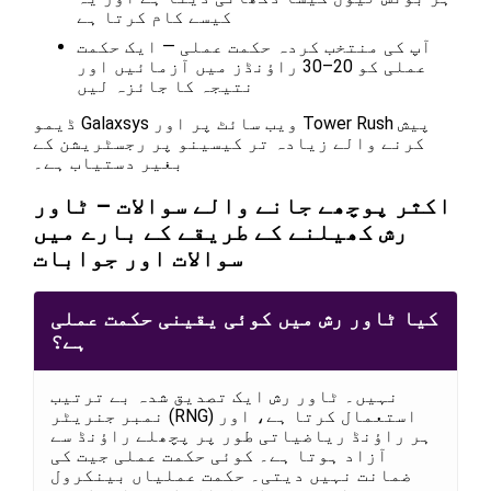
کیسے کام کرتا ہے
آپ کی منتخب کردہ حکمت عملی — ایک حکمت
عملی کو 20–30 راؤنڈز میں آزمائیں اور
نتیجہ کا جائزہ لیں
ڈیمو Galaxsys ویب سائٹ پر اور Tower Rush پیش
کرنے والے زیادہ تر کیسینو پر رجسٹریشن کے
بغیر دستیاب ہے۔
اکثر پوچھے جانے والے سوالات – ٹاور
رش کھیلنے کے طریقے کے بارے میں
سوالات اور جوابات
کیا ٹاور رش میں کوئی یقینی حکمت عملی
ہے؟
نہیں۔ ٹاور رش ایک تصدیق شدہ بے ترتیب
نمبر جنریٹر (RNG) استعمال کرتا ہے، اور
ہر راؤنڈ ریاضیاتی طور پر پچھلے راؤنڈ سے
آزاد ہوتا ہے۔ کوئی حکمت عملی جیت کی
ضمانت نہیں دیتی۔ حکمت عملیاں بینکرول