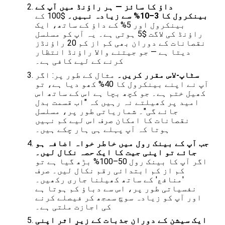
داؤ کا سائز — ہر راؤنڈ میں آپ کے
بینکرول کا 3–10% سے زیادہ نہیں۔
$100 کے
بینکرول اور 5% کے داؤ کے ساتھ، ایک
راؤنڈ کی لاگت $5 ہوتی ہے۔ یہ آپ کو مسلسل
نقصانات کے دوران بھی کم از کم 20 راؤنڈز
دیتا ہے — جو جیتنے والا راؤنڈ انتظار
کرنے کے لیے کافی ہے۔
سٹاپ-لاس مقرر کریں۔
مثال کے طور پر: اگر
آپ نے اپنے بینکرول کا 40% کھو دیا ہے، تو
کھیل ختم ہے۔ جو کچھ بچا ہے اس کے ساتھ اس
امید پر کھیلتے نہ رہیں کہ "اب قسمت بدل
جائے گی"۔ شماریاتی طور پر، مسلسل
نقصانات کا امکان صرف اس لیے کم نہیں
ہوتا کہ آپ پہلے ہی ہار چکے ہیں۔
جب آپ کے بینک رول میں خاطر خواہ اضافہ ہو
جائے تو اپنی جیت کا ایک حصہ نکال لیں۔
اگر آپ کا بینک رول 50–100% بڑھ گیا ہے تو
کم از کم ابتدائی رقم نکال لیں۔ صرف
'منافع' کے ساتھ کھیلنا جاری رکھیں۔
نفسیاتی طور پر، اس سے دباؤ کم ہوتا ہے
اور آپ کو زیادہ سوچ سمجھ کر فیصلے کرنے
کی اجازت ملتی ہے۔
ایک سیشن کے دوران جذبات کے زیرِ اثر اپنی