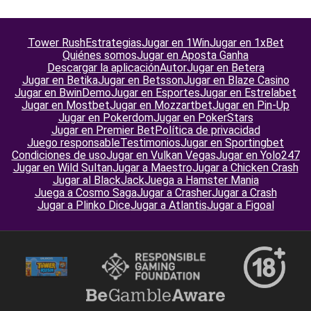
Tower Rush
Estrategias
Jugar en 1Win
Jugar en 1xBet
Quiénes somos
Jugar en Aposta Ganha
Descargar la aplicación
Autor
Jugar en Betera
Jugar en Betika
Jugar en Betsson
Jugar en Blaze Casino
Jugar en Bwin
Demo
Jugar en Esportes
Jugar en Estrelabet
Jugar en Mostbet
Jugar en Mozzartbet
Jugar en Pin-Up
Jugar en Pokerdom
Jugar en PokerStars
Jugar en Premier Bet
Política de privacidad
Juego responsable
Testimonios
Jugar en Sportingbet
Condiciones de uso
Jugar en Vulkan Vegas
Jugar en Yolo247
Jugar en Wild Sultan
Jugar a Maestro
Jugar a Chicken Crash
Jugar al BlackJack
Juega a Hamster Mania
Juega a Cosmo Saga
Jugar a Crasher
Jugar a Crash
Jugar a Plinko Dice
Jugar a Atlantis
Jugar a Figoal