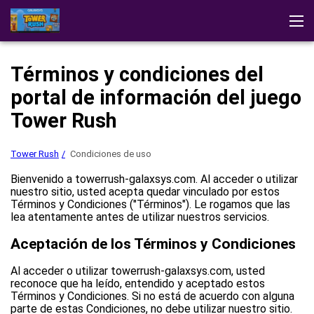
Tower Rush
Testimonios
Estrategias
Descargar la aplicación
Términos y condiciones del
Demo
Otros juegos de Galaxsys
portal de información del juego
Jugar al casino
Tower Rush
Tower Rush
Condiciones de uso
Bienvenido a towerrush-galaxsys.com. Al acceder o utilizar
nuestro sitio, usted acepta quedar vinculado por estos
Términos y Condiciones ("Términos"). Le rogamos que las
lea atentamente antes de utilizar nuestros servicios.
Aceptación de los Términos y Condiciones
Al acceder o utilizar towerrush-galaxsys.com, usted
reconoce que ha leído, entendido y aceptado estos
Términos y Condiciones. Si no está de acuerdo con alguna
parte de estas Condiciones, no debe utilizar nuestro sitio.