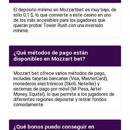
El depósito mínimo en Mozzartbet es muy bajo, de
sólo 0,1 $, lo que convierte a este casino en uno
de los más accesibles para los jugadores que
quieran probar Tower Rush con una inversión
mínima.
¿Qué métodos de pago están
disponibles en Mozzart bet?
Mozzart bet ofrece varios métodos de pago,
incluidas tarjetas bancarias (Visa, MasterCard),
monederos electrónicos (Skrill, Neteller) y
sistemas de pago por móvil (M-Pesa, Airtel
Money, Equitel), lo que permite a los jugadores de
diferentes regiones depositar y retirar fondos
cómodamente.
¿Qué bonos puedo conseguir en