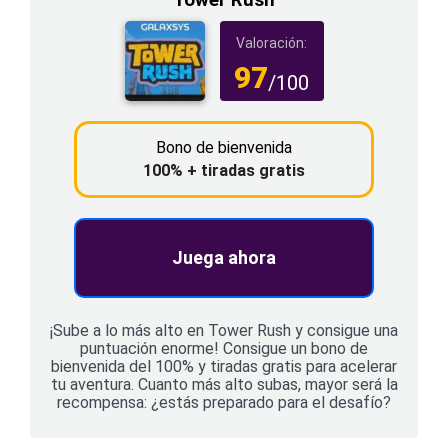
Valoración:
97
/100
Bono de bienvenida
100% + tiradas gratis
Juega ahora
¡Sube a lo más alto en Tower Rush y consigue una
puntuación enorme! Consigue un bono de
bienvenida del 100% y tiradas gratis para acelerar
tu aventura. Cuanto más alto subas, mayor será la
recompensa: ¿estás preparado para el desafío?