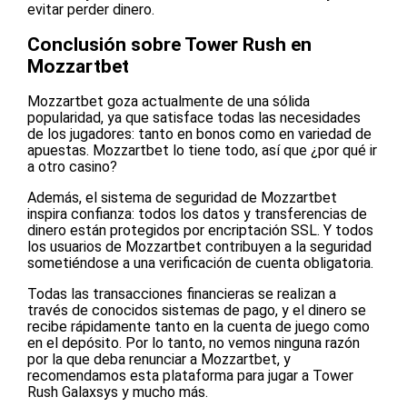
evitar perder dinero.
Conclusión sobre Tower Rush en
Mozzartbet
Mozzartbet goza actualmente de una sólida
popularidad, ya que satisface todas las necesidades
de los jugadores: tanto en bonos como en variedad de
apuestas. Mozzartbet lo tiene todo, así que ¿por qué ir
a otro casino?
Además, el sistema de seguridad de Mozzartbet
inspira confianza: todos los datos y transferencias de
dinero están protegidos por encriptación SSL. Y todos
los usuarios de Mozzartbet contribuyen a la seguridad
sometiéndose a una verificación de cuenta obligatoria.
Todas las transacciones financieras se realizan a
través de conocidos sistemas de pago, y el dinero se
recibe rápidamente tanto en la cuenta de juego como
en el depósito. Por lo tanto, no vemos ninguna razón
por la que deba renunciar a Mozzartbet, y
recomendamos esta plataforma para jugar a Tower
Rush Galaxsys y mucho más.