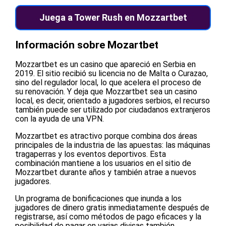
Juega a Tower Rush en Mozzartbet
Información sobre Mozartbet
Mozzartbet es un casino que apareció en Serbia en
2019. El sitio recibió su licencia no de Malta o Curazao,
sino del regulador local, lo que acelera el proceso de
su renovación. Y deja que Mozzartbet sea un casino
local, es decir, orientado a jugadores serbios, el recurso
también puede ser utilizado por ciudadanos extranjeros
con la ayuda de una VPN.
Mozzartbet es atractivo porque combina dos áreas
principales de la industria de las apuestas: las máquinas
tragaperras y los eventos deportivos. Esta
combinación mantiene a los usuarios en el sitio de
Mozzartbet durante años y también atrae a nuevos
jugadores.
Un programa de bonificaciones que inunda a los
jugadores de dinero gratis inmediatamente después de
registrarse, así como métodos de pago eficaces y la
posibilidad de pagar en varias divisas también