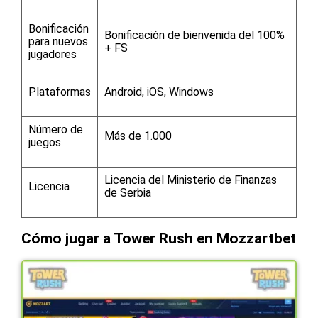
Bonificación
Bonificación de bienvenida del 100%
para nuevos
+ FS
jugadores
Plataformas
Android, iOS, Windows
Número de
Más de 1.000
juegos
Licencia del Ministerio de Finanzas
Licencia
de Serbia
Cómo jugar a Tower Rush en Mozzartbet