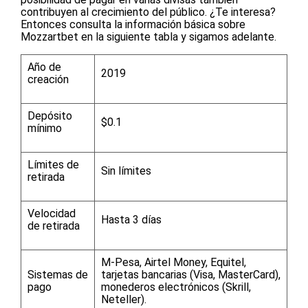
contribuyen al crecimiento del público. ¿Te interesa?
Entonces consulta la información básica sobre
Mozzartbet en la siguiente tabla y sigamos adelante.
Año de
2019
creación
Depósito
$0.1
mínimo
Límites de
Sin límites
retirada
Velocidad
Hasta 3 días
de retirada
M-Pesa, Airtel Money, Equitel,
Sistemas de
tarjetas bancarias (Visa, MasterCard),
pago
monederos electrónicos (Skrill,
Neteller).