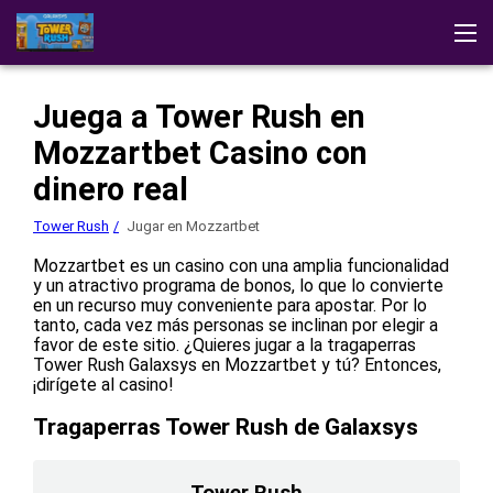
Tower Rush
Testimonios
Estrategias
Descargar la aplicación
Juega a Tower Rush en
Demo
Otros juegos de Galaxsys
Mozzartbet Casino con
Jugar al casino
dinero real
Tower Rush
Jugar en Mozzartbet
Mozzartbet es un casino con una amplia funcionalidad
y un atractivo programa de bonos, lo que lo convierte
en un recurso muy conveniente para apostar. Por lo
tanto, cada vez más personas se inclinan por elegir a
favor de este sitio. ¿Quieres jugar a la tragaperras
Tower Rush Galaxsys en Mozzartbet y tú? Entonces,
¡dirígete al casino!
Tragaperras Tower Rush de Galaxsys
Tower Rush