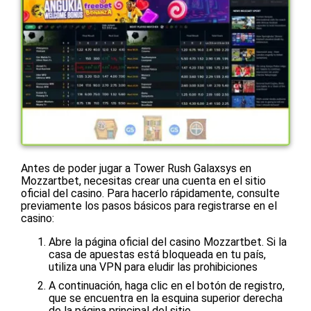
Antes de poder jugar a Tower Rush Galaxsys en
Mozzartbet, necesitas crear una cuenta en el sitio
oficial del casino. Para hacerlo rápidamente, consulte
previamente los pasos básicos para registrarse en el
casino:
Abre la página oficial del casino Mozzartbet. Si la
casa de apuestas está bloqueada en tu país,
utiliza una VPN para eludir las prohibiciones
A continuación, haga clic en el botón de registro,
que se encuentra en la esquina superior derecha
de la página principal del sitio