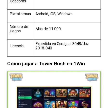
jugadores
Plataformas
Android, iOS, Windows
Número de
Más de 11 000
juegos
Expedida en Curaçao, 8048/Jaz
Licencia
2018-040
Cómo jugar a Tower Rush en 1Win