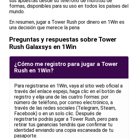
sus apuestas desde su teléfono de multitud de
formas, disponibles para su uso en todos los países del
mundo.
En resumen, jugar a Tower Rush por dinero en 1Win es
una decisión que merece la pena.
Preguntas y respuestas sobre Tower
Rush Galaxsys en 1Win
¿Cómo me registro para jugar a Tower
Rush en 1Win?
Para registrarse en 1Win, vaya al sitio web oficial a
través del enlace espejo, haga clic en el botón de
registro y elija una de las cuatro formas: por
número de teléfono, por correo electrónico, a
través de las redes sociales (Telegram, Steam,
Facebook) o en un solo clic. Después de
registrarte podrás jugar a Tower Rush, pero para
retirar tus ganancias tendrás que confirmar tu
identidad enviando una copia escaneada de tu
pasaporte.