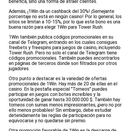
benéfica, sino una forma de atraer clientes.
Además, ¡1Win da un cashback del 30%! ¡Semejante
porcentaje no está en ningún casino! Por lo general, los
sitios se limitan a 10-15%, por lo que este bono es una
buena razón para elegir 1Win para Tower Rush.
1Win también publica códigos promocionales en su
canal de Telegram, entrando en los cuales consigues
freebets y freespins para juegos de casino, incluyendo
Tower Rush. Pero no solo el canal de Telegram tiene
códigos promocionales. También puedes encontrarlos
en páginas de terceros donde son filtrados por otros
jugadores.
Otro punto a destacar es la variedad de ofertas
promocionales de 1Win. Hay más de 20 de ellas en el
casino. En la pestaña especial "Torneos" puedes
participar en juegos con botes increíbles y la
oportunidad de ganar hasta 30.000.000 $. También hay
torneos con sumas menos impresionantes, ¡pero no por
ello menos probables! Sin embargo, debe estudiar
detenidamente las reglas de participación para no
equivocarse y no quedarse sin premio.
Otra promoción favorable de 1Win es la descarga de