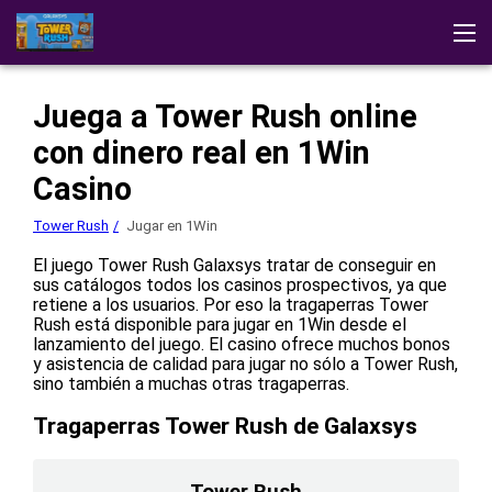
Tower Rush
Testimonios
Estrategias
Descargar la aplicación
Juega a Tower Rush online
Demo
Otros juegos de Galaxsys
con dinero real en 1Win
Jugar al casino
Casino
Tower Rush
Jugar en 1Win
El juego Tower Rush Galaxsys tratar de conseguir en
sus catálogos todos los casinos prospectivos, ya que
retiene a los usuarios. Por eso la tragaperras Tower
Rush está disponible para jugar en 1Win desde el
lanzamiento del juego. El casino ofrece muchos bonos
y asistencia de calidad para jugar no sólo a Tower Rush,
sino también a muchas otras tragaperras.
Tragaperras Tower Rush de Galaxsys
Tower Rush