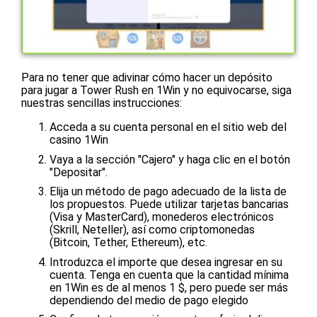
Para no tener que adivinar cómo hacer un depósito
para jugar a Tower Rush en 1Win y no equivocarse, siga
nuestras sencillas instrucciones:
Acceda a su cuenta personal en el sitio web del
casino 1Win
Vaya a la sección "Cajero" y haga clic en el botón
"Depositar".
Elija un método de pago adecuado de la lista de
los propuestos. Puede utilizar tarjetas bancarias
(Visa y MasterCard), monederos electrónicos
(Skrill, Neteller), así como criptomonedas
(Bitcoin, Tether, Ethereum), etc.
Introduzca el importe que desea ingresar en su
cuenta. Tenga en cuenta que la cantidad mínima
en 1Win es de al menos 1 $, pero puede ser más
dependiendo del medio de pago elegido