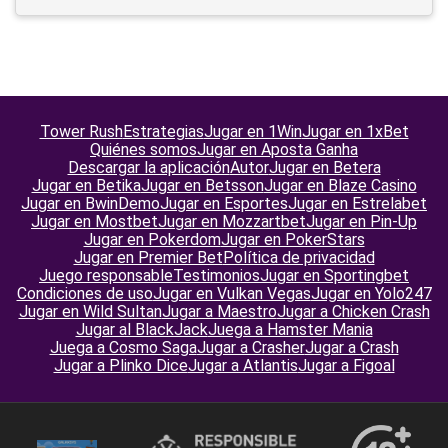
Tower Rush
Estrategias
Jugar en 1Win
Jugar en 1xBet
Quiénes somos
Jugar en Aposta Ganha
Descargar la aplicación
Autor
Jugar en Betera
Jugar en Betika
Jugar en Betsson
Jugar en Blaze Casino
Jugar en Bwin
Demo
Jugar en Esportes
Jugar en Estrelabet
Jugar en Mostbet
Jugar en Mozzartbet
Jugar en Pin-Up
Jugar en Pokerdom
Jugar en PokerStars
Jugar en Premier Bet
Política de privacidad
Juego responsable
Testimonios
Jugar en Sportingbet
Condiciones de uso
Jugar en Vulkan Vegas
Jugar en Yolo247
Jugar en Wild Sultan
Jugar a Maestro
Jugar a Chicken Crash
Jugar al BlackJack
Juega a Hamster Mania
Juega a Cosmo Saga
Jugar a Crasher
Jugar a Crash
Jugar a Plinko Dice
Jugar a Atlantis
Jugar a Figoal