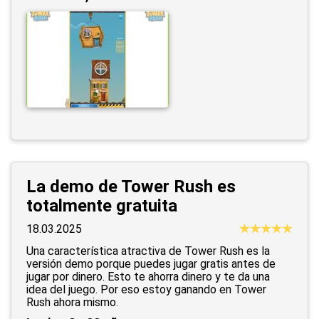
La demo de Tower Rush es
totalmente gratuita
18.03.2025
Una característica atractiva de Tower Rush es la
versión demo porque puedes jugar gratis antes de
jugar por dinero. Esto te ahorra dinero y te da una
idea del juego. Por eso estoy ganando en Tower
Rush ahora mismo.