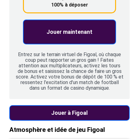
100% à déposer
Jouer maintenant
Entrez sur le terrain virtuel de Figoal, où chaque
coup peut rapporter un gros gain ! Faites
attention aux multiplicateurs, activez les tours
de bonus et saisissez la chance de faire un gros
score. Activez votre bonus de dépôt de 100 % et
ressentez l'excitation d'un match de football
dans un format de casino dynamique.
Jouer à Figoal
Atmosphère et idée de jeu Figoal