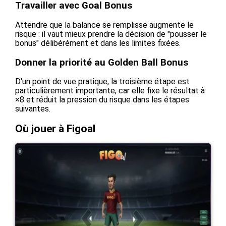
Travailler avec Goal Bonus
Attendre que la balance se remplisse augmente le
risque : il vaut mieux prendre la décision de "pousser le
bonus" délibérément et dans les limites fixées.
Donner la priorité au Golden Ball Bonus
D'un point de vue pratique, la troisième étape est
particulièrement importante, car elle fixe le résultat à
×8 et réduit la pression du risque dans les étapes
suivantes.
Où jouer à Figoal