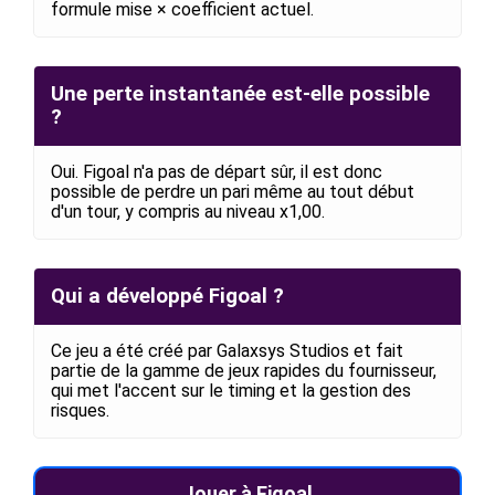
formule mise × coefficient actuel.
Une perte instantanée est-elle possible
?
Oui. Figoal n'a pas de départ sûr, il est donc
possible de perdre un pari même au tout début
d'un tour, y compris au niveau x1,00.
Qui a développé Figoal ?
Ce jeu a été créé par Galaxsys Studios et fait
partie de la gamme de jeux rapides du fournisseur,
qui met l'accent sur le timing et la gestion des
risques.
Jouer à Figoal