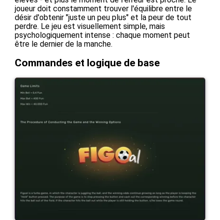
joueur doit constamment trouver l'équilibre entre le
désir d'obtenir "juste un peu plus" et la peur de tout
perdre. Le jeu est visuellement simple, mais
psychologiquement intense : chaque moment peut
être le dernier de la manche.
Commandes et logique de base