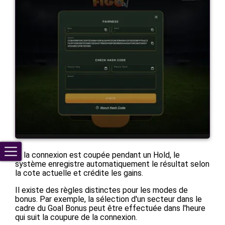
Si la connexion est coupée pendant un Hold, le
système enregistre automatiquement le résultat selon
la cote actuelle et crédite les gains.
Il existe des règles distinctes pour les modes de
bonus. Par exemple, la sélection d'un secteur dans le
cadre du Goal Bonus peut être effectuée dans l'heure
qui suit la coupure de la connexion.