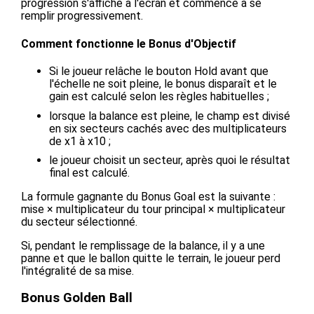
progression s'affiche à l'écran et commence à se
remplir progressivement.
Comment fonctionne le Bonus d'Objectif
Si le joueur relâche le bouton Hold avant que
l'échelle ne soit pleine, le bonus disparaît et le
gain est calculé selon les règles habituelles ;
lorsque la balance est pleine, le champ est divisé
en six secteurs cachés avec des multiplicateurs
de x1 à x10 ;
le joueur choisit un secteur, après quoi le résultat
final est calculé.
La formule gagnante du Bonus Goal est la suivante :
mise × multiplicateur du tour principal × multiplicateur
du secteur sélectionné.
Si, pendant le remplissage de la balance, il y a une
panne et que le ballon quitte le terrain, le joueur perd
l'intégralité de sa mise.
Bonus Golden Ball