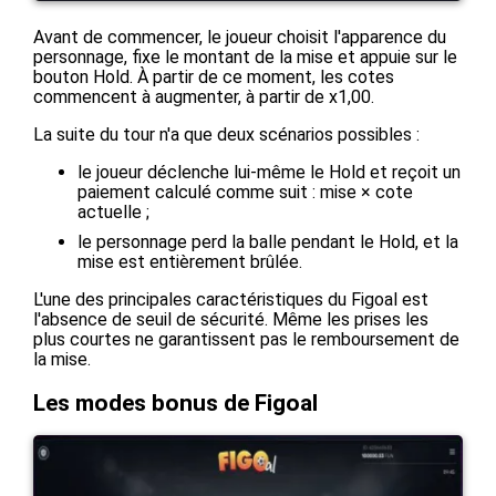
Avant de commencer, le joueur choisit l'apparence du
personnage, fixe le montant de la mise et appuie sur le
bouton Hold. À partir de ce moment, les cotes
commencent à augmenter, à partir de x1,00.
La suite du tour n'a que deux scénarios possibles :
le joueur déclenche lui-même le Hold et reçoit un
paiement calculé comme suit : mise × cote
actuelle ;
le personnage perd la balle pendant le Hold, et la
mise est entièrement brûlée.
L'une des principales caractéristiques du Figoal est
l'absence de seuil de sécurité. Même les prises les
plus courtes ne garantissent pas le remboursement de
la mise.
Les modes bonus de Figoal