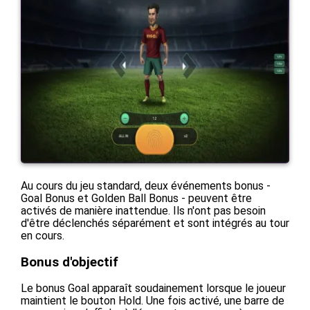
Au cours du jeu standard, deux événements bonus -
Goal Bonus et Golden Ball Bonus - peuvent être
activés de manière inattendue. Ils n'ont pas besoin
d'être déclenchés séparément et sont intégrés au tour
en cours.
Bonus d'objectif
Le bonus Goal apparaît soudainement lorsque le joueur
maintient le bouton Hold. Une fois activé, une barre de