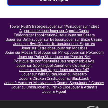
Tower Rush
Stratégies
Jouer sur 1Win
Jouer sur 1xBet
A propos de nous
Jouer sur Aposta Ganha
Télécharger l'application
Auteur
Jouer sur Betera
Jouer sur Betika
Jouer sur Betsson
Jouer sur Blaze Casino
Jouer sur Bwin
Démonstration
Jouer sur Esportes
Jouer sur Estrelabet
Jouer sur Mostbet
Jouer sur Mozzartbet
Jouer sur Pin-Up
Jouer sur Pokerdom
Jouer sur PokerStars
Jouer sur Premier Bet
Politique de confidentialité
Jeu responsable
Avis
Jouer sur Sportingbet
Conditions d'utilisation
Jouer sur Vulkan Vegas
Jouer sur Yolo247
Jouer sur Wild Sultan
Jouer au Maestro
Jouer à Chicken Crash
Jouer au BlackJack
Jouer à Hamster Mania
Jouer à Cosmo Saga
Jouer à Crasher
Jouer au Crash
Jouer au Plinko Dice
Jouer à Atlantis
Jouer à Figoal