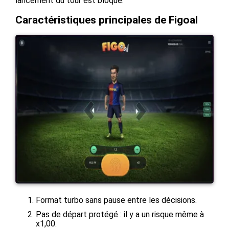
lancement du tour est bloqué.
Caractéristiques principales de Figoal
Format turbo sans pause entre les décisions.
Pas de départ protégé : il y a un risque même à
x1,00.