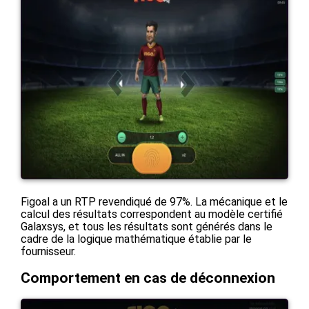
Figoal a un RTP revendiqué de 97%. La mécanique et le
calcul des résultats correspondent au modèle certifié
Galaxsys, et tous les résultats sont générés dans le
cadre de la logique mathématique établie par le
fournisseur.
Comportement en cas de déconnexion