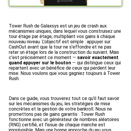
Tower Rush de Galaxsys est un jeu de crash aux
mécanismes uniques, dans lequel vous construisez une
tour étage par étage, multipliant vos gains à chaque
nouveau niveau. L'objectif est simple : appuyer sur
CashOut avant que la tour ne s'effondre et ne pas
rater un étage lors de la construction du suivant. Mais
c'est précisément ce moment —
savoir exactement
quand appuyer sur le bouton
— qui distingue ceux qui
repartent avec un bénéfice de ceux qui perdent leur
mise. Nous voulons que vous gagniez toujours à Tower
Rush.
Dans ce guide, vous trouverez tout ce qu'il faut savoir
sur les mécanismes du jeu, les stratégies de mise
concrètes et la gestion de votre bankroll. Nous ne
promettons pas de gains garantis : Tower Rush
fonctionne avec un générateur de nombres aléatoires
(RNG) certifié, et l'issue de chaque manche est
imprévisible. Mais une bonne approche du jeu vous