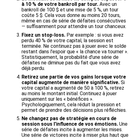
à 10 % de votre bankroll par tour.
Avec un
bankroll de 100 $ et une mise de 5 %, un tour
coûte 5 $. Cela vous donne au moins 20 tours,
même en cas de série de défaites consécutives
— suffisamment pour attendre un tour chanceux.
Fixez un stop-loss.
Par exemple : si vous avez
perdu 40 % de votre capital, la session est
terminée. Ne continuez pas à jouer avec le solde
restant dans l'espoir que « la chance va tourner ».
Statistiquement, la probabilité d'une série de
défaites ne diminue pas du fait que vous avez
déjà perdu.
Retirez une partie de vos gains lorsque votre
capital augmente de manière significative.
Si
votre capital a augmenté de 50 à 100 %, retirez
au moins le montant initial. Continuez à jouer
uniquement sur les « bénéfices ».
Psychologiquement, cela réduit la pression et
permet de prendre des décisions plus réfléchies.
Ne changez pas de stratégie en cours de
session sous l'influence de vos émotions.
Une
série de défaites incite à augmenter les mises.
Une série de victoires incite à miser plus haut que