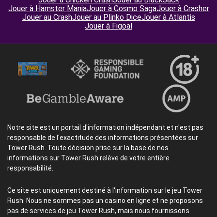
Jouer à Hamster Mania
Jouer à Cosmo Saga
Jouer à Crasher
Jouer au Crash
Jouer au Plinko Dice
Jouer à Atlantis
Jouer à Figoal
Notre site est un portail d'information indépendant et n'est pas
responsable de l'exactitude des informations présentées sur
Tower Rush. Toute décision prise sur la base de nos
informations sur Tower Rush relève de votre entière
responsabilité.
Ce site est uniquement destiné à l'information sur le jeu Tower
Rush. Nous ne sommes pas un casino en ligne et ne proposons
pas de services de jeu Tower Rush, mais nous fournissons