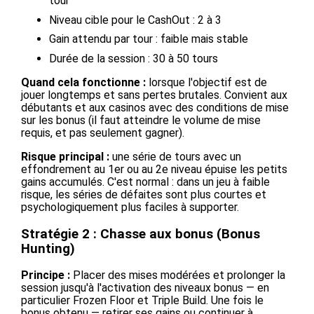
tour
Niveau cible pour le CashOut : 2 à 3
Gain attendu par tour : faible mais stable
Durée de la session : 30 à 50 tours
Quand cela fonctionne :
lorsque l'objectif est de
jouer longtemps et sans pertes brutales. Convient aux
débutants et aux casinos avec des conditions de mise
sur les bonus (il faut atteindre le volume de mise
requis, et pas seulement gagner).
Risque principal :
une série de tours avec un
effondrement au 1er ou au 2e niveau épuise les petits
gains accumulés. C'est normal : dans un jeu à faible
risque, les séries de défaites sont plus courtes et
psychologiquement plus faciles à supporter.
Stratégie 2 : Chasse aux bonus (Bonus
Hunting)
Principe :
Placer des mises modérées et prolonger la
session jusqu'à l'activation des niveaux bonus — en
particulier Frozen Floor et Triple Build. Une fois le
bonus obtenu — retirer ses gains ou continuer à