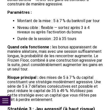
construire de manière agressive.
Paramètres :
Montant de la mise : 5 à 7 % du bankroll par tour
Niveau cible : flexible — sortez après 3 à 4
niveaux ou après l'activation du bonus
Durée de la session : 20 à 35 tours
Quand cela fonctionne :
les bonus apparaissent de
manière aléatoire, mais avec une session suffisamment
longue, la probabilité de les rencontrer augmente. Le
Frozen Floor, combiné à une construction agressive par
la suite, peut considérablement augmenter les gains en
un seul tour.
Risque principal :
des mises de 5 à 7 % du capital
constituent une stratégie modérément agressive. Une
série de 5 à 7 défaites consécutives est possible et
peut réduire le capital de 35 à 49 %. N'utilisez pas
cette stratégie avec un capital que vous n'êtes pas
prêt à perdre entièrement.
Stratégie 3 : Jeu agressif (à haut risque)