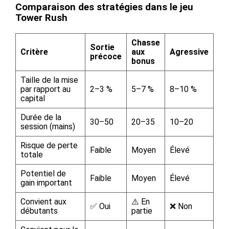
Comparaison des stratégies dans le jeu
Tower Rush
Chasse
Sortie
Critère
aux
Agressive
précoce
bonus
Taille de la mise
par rapport au
2–3 %
5–7 %
8–10 %
capital
Durée de la
30–50
20–35
10–20
session (mains)
Risque de perte
Faible
Moyen
Élevé
totale
Potentiel de
Faible
Moyen
Élevé
gain important
Convient aux
⚠️ En
✅ Oui
❌ Non
débutants
partie