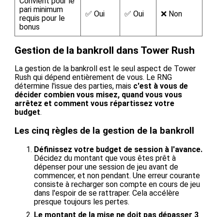
Convient pour le
pari minimum
✅ Oui
✅ Oui
❌ Non
requis pour le
bonus
Gestion de la bankroll dans Tower Rush
La gestion de la bankroll est le seul aspect de Tower
Rush qui dépend entièrement de vous. Le RNG
détermine l'issue des parties, mais
c'est à vous de
décider combien vous misez, quand vous vous
arrêtez et comment vous répartissez votre
budget
.
Les cinq règles de la gestion de la bankroll
Définissez votre budget de session à l'avance.
Décidez du montant que vous êtes prêt à
dépenser pour une session de jeu avant de
commencer, et non pendant. Une erreur courante
consiste à recharger son compte en cours de jeu
dans l'espoir de se rattraper. Cela accélère
presque toujours les pertes.
Le montant de la mise ne doit pas dépasser 3