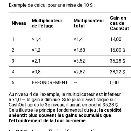
Exemple de calcul pour une mise de 10 $ :
Gain en
Multiplicateur
Multiplicateur
Niveau
cas de
de l'étage
total
CashOut
1
×1,4
×1,4
14,00
2
×1,2
×1,68
16,80 $
3
×2,1
×3,52
35,28 $
4
×0,8
×2,82
28,22 $
5
EFFONDREMENT
—
0,00
Au niveau 4 de l'exemple, le multiplicateur est inférieur
à x1,0 — le gain a diminué. Si le joueur avait cliqué sur
CashOut après le 3e niveau, il aurait empoché 35,28 $.
Cela illustre le principe fondamental du jeu :
la cupidité
anéantit plus souvent les gains accumulés que
l'effondrement de la tour lui-même
.