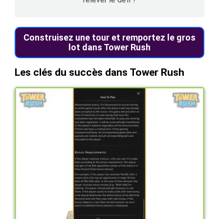
Construisez une tour et remportez le gros
lot dans Tower Rush
Les clés du succès dans Tower Rush