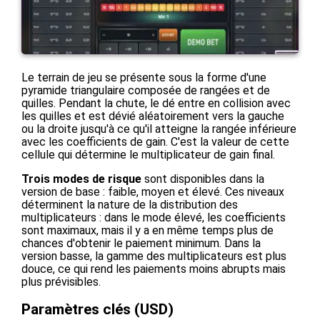
Le terrain de jeu se présente sous la forme d'une
pyramide triangulaire composée de rangées et de
quilles. Pendant la chute, le dé entre en collision avec
les quilles et est dévié aléatoirement vers la gauche
ou la droite jusqu'à ce qu'il atteigne la rangée inférieure
avec les coefficients de gain. C'est la valeur de cette
cellule qui détermine le multiplicateur de gain final.
Trois modes de risque
sont disponibles dans la
version de base : faible, moyen et élevé. Ces niveaux
déterminent la nature de la distribution des
multiplicateurs : dans le mode élevé, les coefficients
sont maximaux, mais il y a en même temps plus de
chances d'obtenir le paiement minimum. Dans la
version basse, la gamme des multiplicateurs est plus
douce, ce qui rend les paiements moins abrupts mais
plus prévisibles.
Paramètres clés (USD)