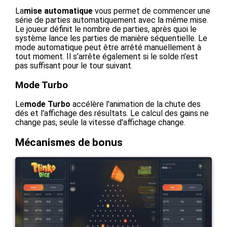
La
mise automatique
vous permet de commencer une
série de parties automatiquement avec la même mise.
Le joueur définit le nombre de parties, après quoi le
système lance les parties de manière séquentielle. Le
mode automatique peut être arrêté manuellement à
tout moment. Il s'arrête également si le solde n'est
pas suffisant pour le tour suivant.
Mode Turbo
Le
mode Turbo
accélère l'animation de la chute des
dés et l'affichage des résultats. Le calcul des gains ne
change pas, seule la vitesse d'affichage change.
Mécanismes de bonus