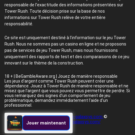
responsable de l'exactitude des informations présentées sur
Tower Rush. Toute décision prise sur la base de nos
informations sur Tower Rush relève de votre entière
responsabilité.
Ce site est uniquement destiné à l'information sur le jeu Tower
Rush. Nous ne sommes pas un casino en ligne et ne proposons
pas de services de jeu Tower Rush, mais nous fournissons
uniquement des rapports de test et des comparaisons de ce jeu
innovant sur le thème de la construction.
18 + | BeGambleAware.org | Jouez de manière responsable
Les jeux d'argent comme Tower Rush peuvent créer une
dépendance. Jouez à Tower Rush de manière responsable et ne
misez que l'argent que vous pouvez vous permettre de perdre. Si
vous remarquez des signes d'un comportement de jeu
problématique, demandez immédiatement l'aide d'un
professionnel.
Email:
info@towerrush-galaxsys.com
©
https://towerrush-galaxsys.com/
Jouer maintenant