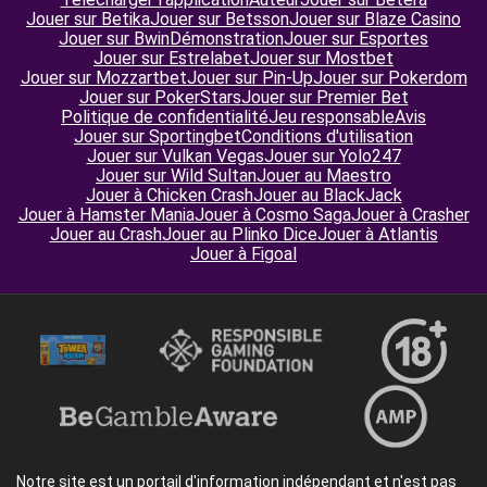
Jouer sur Betika
Jouer sur Betsson
Jouer sur Blaze Casino
Jouer sur Bwin
Démonstration
Jouer sur Esportes
Jouer sur Estrelabet
Jouer sur Mostbet
Jouer sur Mozzartbet
Jouer sur Pin-Up
Jouer sur Pokerdom
Jouer sur PokerStars
Jouer sur Premier Bet
Politique de confidentialité
Jeu responsable
Avis
Jouer sur Sportingbet
Conditions d'utilisation
Jouer sur Vulkan Vegas
Jouer sur Yolo247
Jouer sur Wild Sultan
Jouer au Maestro
Jouer à Chicken Crash
Jouer au BlackJack
Jouer à Hamster Mania
Jouer à Cosmo Saga
Jouer à Crasher
Jouer au Crash
Jouer au Plinko Dice
Jouer à Atlantis
Jouer à Figoal
Notre site est un portail d'information indépendant et n'est pas