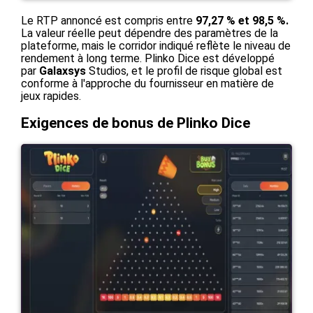
Le RTP annoncé est compris entre
97,27 % et 98,5 %.
La valeur réelle peut dépendre des paramètres de la
plateforme, mais le corridor indiqué reflète le niveau de
rendement à long terme. Plinko Dice est développé
par
Galaxsys
Studios, et le profil de risque global est
conforme à l'approche du fournisseur en matière de
jeux rapides.
Exigences de bonus de Plinko Dice