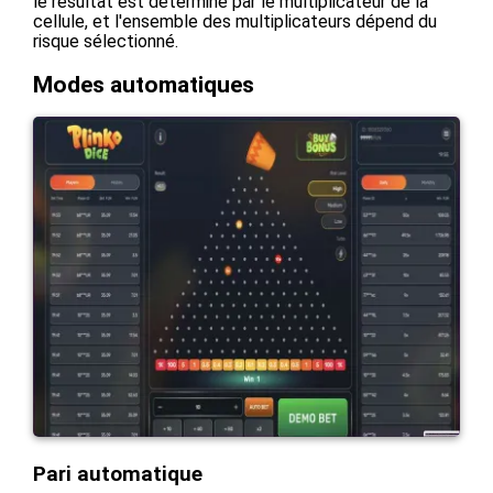
le résultat est déterminé par le multiplicateur de la
cellule, et l'ensemble des multiplicateurs dépend du
risque sélectionné.
Modes automatiques
Pari automatique