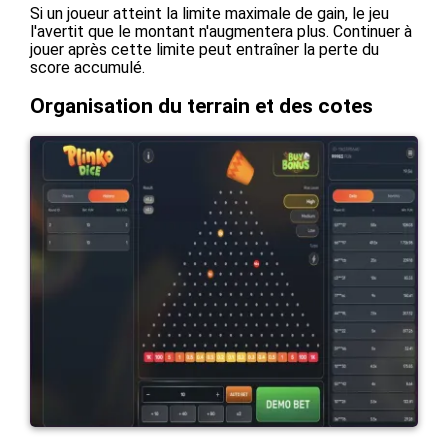
Si un joueur atteint la limite maximale de gain, le jeu
l'avertit que le montant n'augmentera plus. Continuer à
jouer après cette limite peut entraîner la perte du
score accumulé.
Organisation du terrain et des cotes