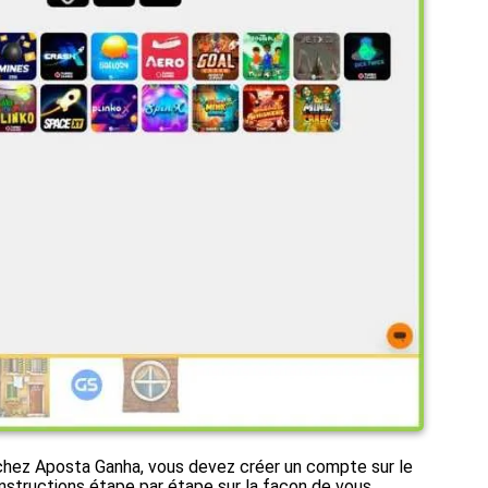
chez Aposta Ganha, vous devez créer un compte sur le
instructions étape par étape sur la façon de vous