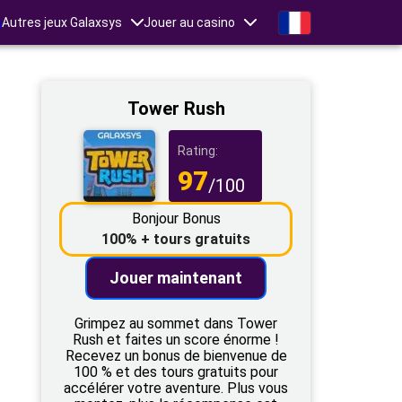
n
Autres jeux Galaxsys
Jouer au casino
Tower Rush
Rating:
97
/100
Bonjour Bonus
100% + tours gratuits
Jouer maintenant
Grimpez au sommet dans Tower
Rush et faites un score énorme !
Recevez un bonus de bienvenue de
100 % et des tours gratuits pour
accélérer votre aventure. Plus vous