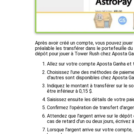
Après avoir créé un compte, vous pouvez jouer 
préalable les transférer dans le portefeuille
dépôt pour jouer à Tower Rush chez Aposta Ga
Allez sur votre compte Aposta Ganha et t
Choisissez l'une des méthodes de paiemen
d'autres sont disponibles chez Aposta Ga
Indiquez le montant à transférer sur le s
être inférieur à 0,15 $.
Saisissez ensuite les détails de votre pai
Confirmez l'opération de transfert d'arge
Attendez que l'argent arrive sur le dépôt 
cas de retard d'un ou deux jours, écrivez 
Lorsque l'argent arrive sur votre compte,