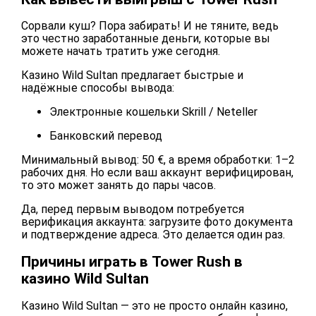
Сорвали куш? Пора забирать! И не тяните, ведь
это честно заработанные деньги, которые вы
можете начать тратить уже сегодня.
Казино Wild Sultan предлагает быстрые и
надёжные способы вывода:
Электронные кошельки Skrill / Neteller
Банковский перевод
Минимальный вывод: 50 €, а время обработки: 1–2
рабочих дня. Но если ваш аккаунт верифицирован,
то это может занять до пары часов.
Да, перед первым выводом потребуется
верификация аккаунта: загрузите фото документа
и подтверждение адреса. Это делается один раз.
Причины играть в Tower Rush в
казино Wild Sultan
Казино Wild Sultan — это не просто онлайн казино,