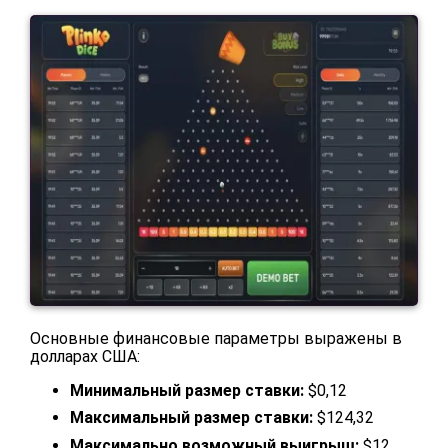
Основные финансовые параметры выражены в
долларах США:
Минимальный размер ставки:
$0,12
Максимальный размер ставки:
$124,32
Максимально возможный выигрыш:
$12