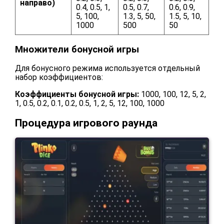
направо)
0.4, 0.5, 1,
0.5, 0.7,
0.6, 0.9,
5, 100,
1.3, 5, 50,
1.5, 5, 10,
1000
500
50
Множители бонусной игры
Для бонусного режима используется отдельный
набор коэффициентов:
Коэффициенты бонусной игры:
1000, 100, 12, 5, 2,
1, 0.5, 0.2, 0.1, 0.2, 0.5, 1, 2, 5, 12, 100, 1000
Процедура игрового раунда