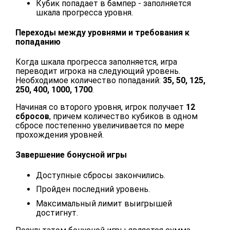
Кубик попадает в бампер - заполняется
шкала прогресса уровня.
Переходы между уровнями и требования к
попаданию
Когда шкала прогресса заполняется, игра
переводит игрока на следующий уровень.
Необходимое количество попаданий:
35, 50, 125,
250, 400, 1000, 1700
.
Начиная со второго уровня, игрок получает
12
сбросов
, причем количество кубиков в одном
сбросе постепенно увеличивается по мере
прохождения уровней.
Завершение бонусной игры
Доступные сбросы закончились.
Пройден последний уровень.
Максимальный лимит выигрышей
достигнут.