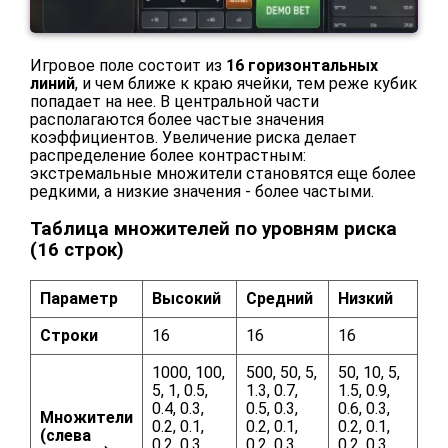
Игровое поле состоит из
16 горизонтальных
линий
, и чем ближе к краю ячейки, тем реже кубик
попадает на нее. В центральной части
располагаются более частые значения
коэффициентов. Увеличение риска делает
распределение более контрастным:
экстремальные множители становятся еще более
редкими, а низкие значения - более частыми.
Таблица множителей по уровням риска
(16 строк)
Параметр
Высокий
Средний
Низкий
Строки
16
16
16
1000, 100,
500, 50, 5,
50, 10, 5,
5, 1, 0.5,
1.3, 0.7,
1.5, 0.9,
0.4, 0.3,
0.5, 0.3,
0.6, 0.3,
Множители
0.2, 0.1,
0.2, 0.1,
0.2, 0.1,
(слева
0.2, 0.3,
0.2, 0.3,
0.2, 0.3,