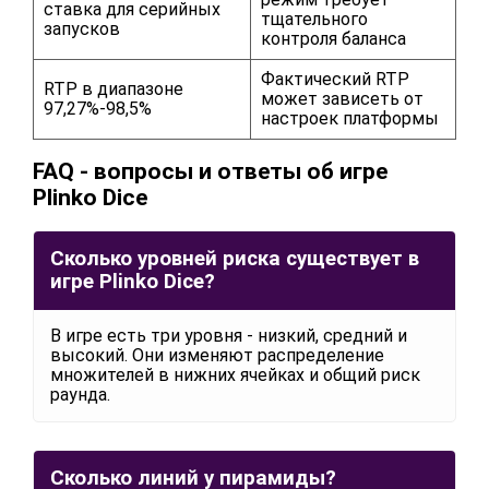
ставка для серийных
тщательного
запусков
контроля баланса
Фактический RTP
RTP в диапазоне
может зависеть от
97,27%-98,5%
настроек платформы
FAQ - вопросы и ответы об игре
Plinko Dice
Сколько уровней риска существует в
игре Plinko Dice?
В игре есть три уровня - низкий, средний и
высокий. Они изменяют распределение
множителей в нижних ячейках и общий риск
раунда.
Сколько линий у пирамиды?