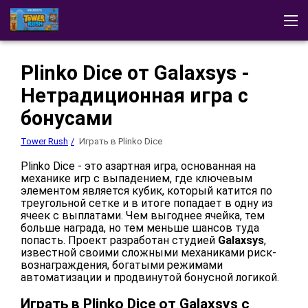
Tower Rush
Отзывы
Стратегии
Скачать приложение
Демо
Plinko Dice от Galaxsys -
Другие игры Galaxsys
Играть в казино
Нетрадиционная игра с
бонусами
Tower Rush
Играть в Plinko Dice
Plinko Dice - это азартная игра, основанная на
механике игр с выпадением, где ключевым
элементом является кубик, который катится по
треугольной сетке и в итоге попадает в одну из
ячеек с выплатами. Чем выгоднее ячейка, тем
больше награда, но тем меньше шансов туда
попасть. Проект разработан студией
Galaxsys
,
известной своими сложными механиками риск-
вознаграждения, богатыми режимами
автоматизации и продвинутой бонусной логикой.
Играть в Plinko Dice от Galaxsys с