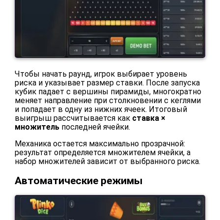
Чтобы начать раунд, игрок выбирает уровень
риска и указывает размер ставки. После запуска
кубик падает с вершины пирамиды, многократно
меняет направление при столкновении с кеглями
и попадает в одну из нижних ячеек. Итоговый
выигрыш рассчитывается как
ставка ×
множитель
последней ячейки.
Механика остается максимально прозрачной:
результат определяется множителем ячейки, а
набор множителей зависит от выбранного риска.
Автоматические режимы