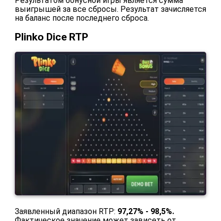
Результатом бонусной игры является сумма
выигрышей за все сбросы. Результат зачисляется
на баланс после последнего сброса.
Plinko Dice RTP
Заявленный диапазон RTP:
97,27% - 98,5%.
Фактическое значение может зависеть от