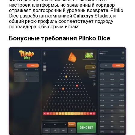
настроек платформы, но заявленный коридор
отражает долгосрочный уровень возврата. Plinko
Dice разработан компанией
Galaxsys
Studios, и
общий риск-профиль соответствует подходу
провайдера к быстрым играм.
Бонусные требования Plinko Dice