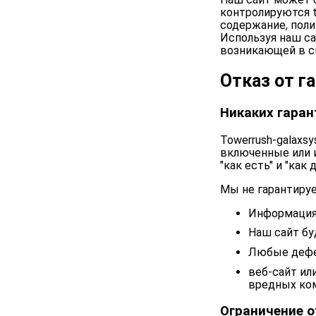
контролируются t
содержание, поли
Используя наш са
возникающей в св
Отказ от г
Никаких гаран
Towerrush-galaxs
включенные или 
"как есть" и "как
Мы не гарантируе
Информация 
Наш сайт бу
Любые дефе
веб-сайт ил
вредных ко
Ограничение о