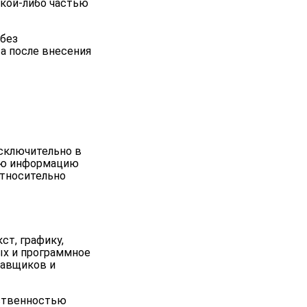
акой-либо частью
 без
а после внесения
исключительно в
ую информацию
 относительно
ст, графику,
ых и программное
тавщиков и
бственностью