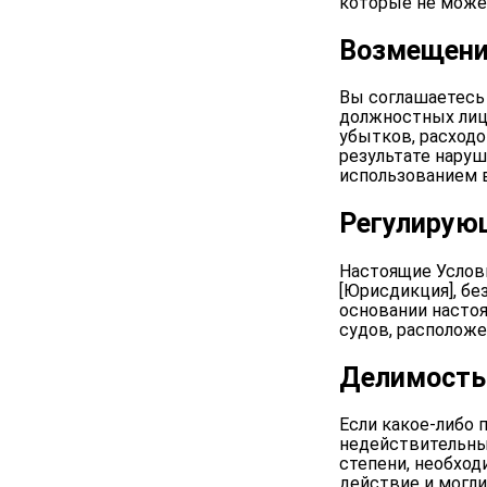
которые не может
Возмещени
Вы соглашаетесь 
должностных лиц,
убытков, расходо
результате наруш
использованием в
Регулирую
Настоящие Услов
[Юрисдикция], бе
основании настоя
судов, расположе
Делимость
Если какое-либо
недействительны
степени, необход
действие и могли