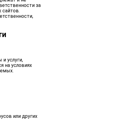
тветственности за
 сайтов.
ветственности,
ти
 и услуги,
я на условиях
аемых.
русов или других