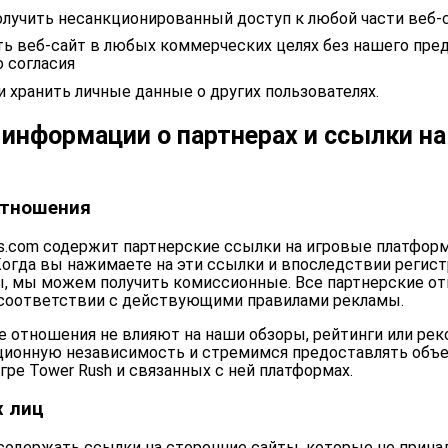
лучить несанкционированный доступ к любой части веб-
ь веб-сайт в любых коммерческих целях без нашего пре
 согласия
и хранить личные данные о других пользователях.
информации о партнерах и ссылки на
отношения
ys.com содержит партнерские ссылки на игровые платфо
 Когда вы нажимаете на эти ссылки и впоследствии регис
ы, мы можем получить комиссионные. Все партнерские о
соответствии с действующими правилами рекламы.
е отношения не влияют на наши обзоры, рейтинги или ре
ционную независимость и стремимся предоставлять объ
ре Tower Rush и связанных с ней платформах.
х лиц
одержать ссылки на сторонние сайты, которые не прина