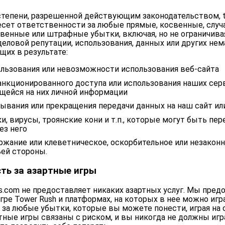
степени, разрешенной действующим законодательством, t
несет ответственности за любые прямые, косвенные, случ
венные или штрафные убытки, включая, но не ограничива
деловой репутации, использования, данных или других не
щих в результате:
льзования или невозможности использования веб-сайта
нкционированного доступа или использования наших сер
щейся на них личной информации
ывания или прекращения передачи данных на наш сайт или
, вирусы, троянские кони и т.п., которые могут быть пе
ез него
жание или клеветническое, оскорбительное или незакон
ей стороны.
ть за азартные игры
ys.com не предоставляет никаких азартных услуг. Мы пред
ре Tower Rush и платформах, на которых в нее можно игр
за любые убытки, которые вы можете понести, играя на 
тные игры связаны с риском, и вы никогда не должны игра