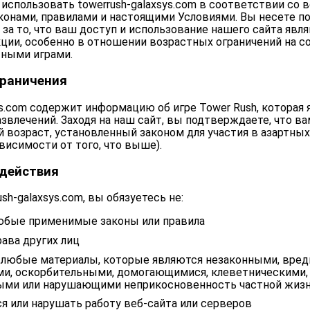
использовать towerrush-galaxsys.com в соответствии со 
онами, правилами и настоящими Условиями. Вы несете п
за то, что ваш доступ и использование нашего сайта яв
ции, особенно в отношении возрастных ограничений на с
тными играми.
граничения
ys.com содержит информацию об игре Tower Rush, которая 
звлечений. Заходя на наш сайт, вы подтверждаете, что ва
 возраст, установленный законом для участия в азартных
висимости от того, что выше).
действия
sh-galaxsys.com, вы обязуетесь не:
юбые применимые законы или правила
ава других лиц
 любые материалы, которые являются незаконными, вре
и, оскорбительными, домогающимися, клеветническими,
ыми или нарушающими неприкосновенность частной жизн
 или нарушать работу веб-сайта или серверов