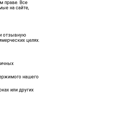
м праве. Все
ые на сайте,
 и отзывную
ммерческих целях.
гичных
держимого нашего
ках или других