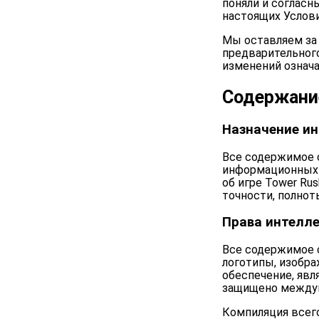
поняли и согласн
настоящих Услов
Мы оставляем за 
предварительног
изменений означ
Содержание
Назначение и
Все содержимое с
информационных 
об игре Tower Rus
точности, полнот
Права интелле
Все содержимое са
логотипы, изобра
обеспечение, явл
защищено междун
Компиляция всег