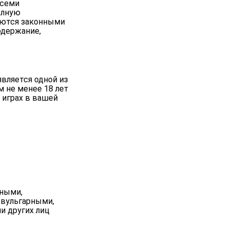
всеми
олную
ляются законными
одержание,
является одной из
м не менее 18 лет
 играх в вашей
дными,
 вульгарными,
и других лиц