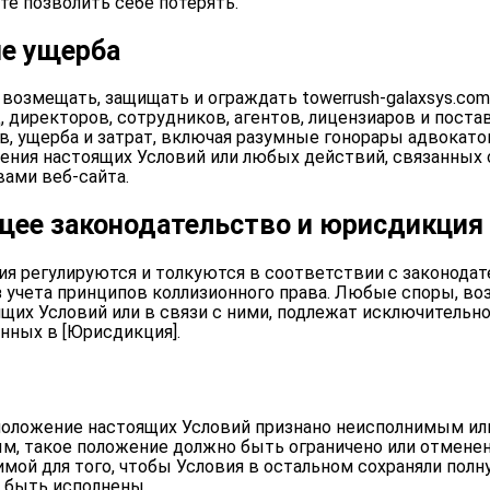
е позволить себе потерять.
е ущерба
возмещать, защищать и ограждать towerrush-galaxsys.com,
 директоров, сотрудников, агентов, лицензиаров и поста
в, ущерба и затрат, включая разумные гонорары адвокато
ения настоящих Условий или любых действий, связанных 
ами веб-сайта.
щее законодательство и юрисдикция
ия регулируются и толкуются в соответствии с законода
з учета принципов коллизионного права. Любые споры, в
щих Условий или в связи с ними, подлежат исключитель
нных в [Юрисдикция].
 положение настоящих Условий признано неисполнимым ил
м, такое положение должно быть ограничено или отмене
имой для того, чтобы Условия в остальном сохраняли полн
 быть исполнены.