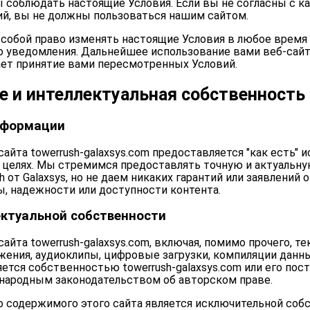
ы соблюдать настоящие Условия. Если вы не согласны с к
ий, вы не должны пользоваться нашим сайтом.
собой право изменять настоящие Условия в любое время
о уведомления. Дальнейшее использование вами веб-сайт
ает принятие вами пересмотренных Условий.
 и интеллектуальная собственность
нформации
айта towerrush-galaxsys.com предоставляется "как есть" 
целях. Мы стремимся предоставлять точную и актуальн
h от Galaxsys, но не даем никаких гарантий или заявлений
ы, надежности или доступности контента.
ктуальной собственности
йта towerrush-galaxsys.com, включая, помимо прочего, тек
жения, аудиоклипы, цифровые загрузки, компиляции данн
яется собственностью towerrush-galaxsys.com или его пос
ародным законодательством об авторском праве.
о содержимого этого сайта является исключительной со