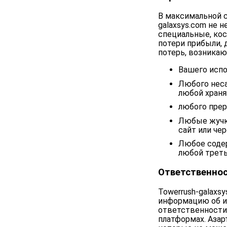
В максимальной 
galaxsys.com не 
специальные, кос
потери прибыли, 
потерь, возникаю
Вашего испо
Любого неса
любой храня
любого прер
Любые жучки
сайт или чер
Любое содер
любой треть
Ответственнос
Towerrush-galaxs
информацию об иг
ответственности 
платформах. Азар