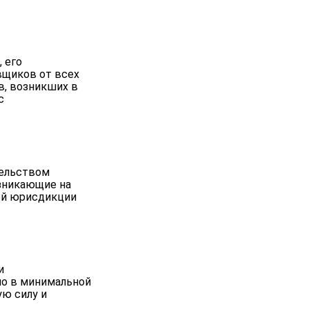
 его
вщиков от всех
в, возникших в
с
тельством
озникающие на
ной юрисдикции
и
но в минимальной
ую силу и