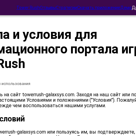
Tower Rush
Отзывы
Стратегии
Скачать приложение
Демо
Д
а и условия для
мационного портала и
Rush
 использования
на сайт towerrush-galaxsys.com. Заходя на наш сайт или п
астоящими Условиями и положениями ("Условия"). Пожалу
режде чем воспользоваться нашими услугами.
условий
werrush-galaxsys.com или пользуясь им, вы подтверждаете,