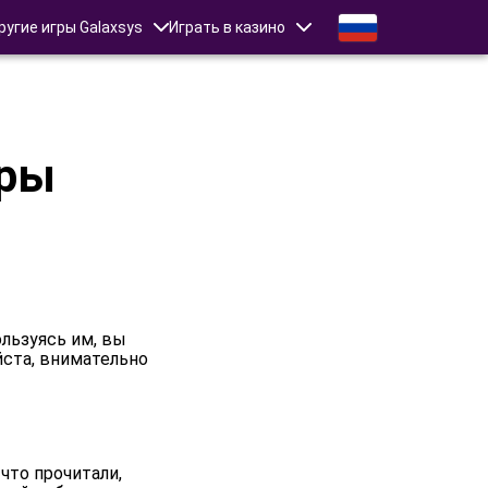
ругие игры Galaxsys
Играть в казино
гры
ользуясь им, вы
йста, внимательно
 что прочитали,