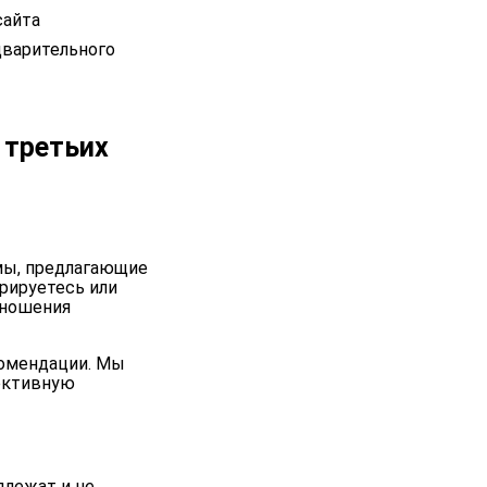
сайта
дварительного
 третьих
рмы, предлагающие
трируетесь или
тношения
комендации. Мы
ективную
длежат и не