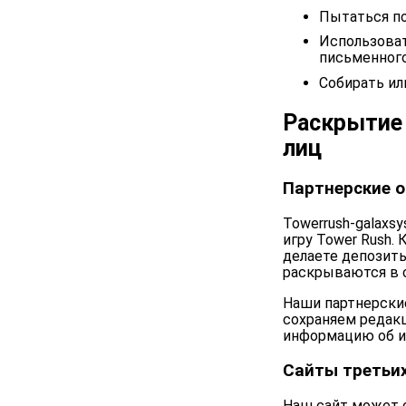
Пытаться по
Использоват
письменного
Собирать ил
Раскрытие 
лиц
Партнерские 
Towerrush-galaxs
игру Tower Rush.
делаете депозит
раскрываются в 
Наши партнерски
сохраняем редак
информацию об иг
Сайты третьи
Наш сайт может с