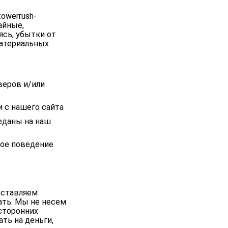
owerrush-
айные,
ясь, убытки от
материальных
веров и/или
 с нашего сайта
реданы на наш
ное поведение
оставляем
ать. Мы не несем
сторонних
ть на деньги,