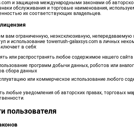
ys.com и защищена международными законами об авторско
знаки обслуживания и торговые наименования, используем
енностью их соответствующих владельцев.
 лицензия
м вам ограниченную, неэксклюзивную, непередаваемую
уп и использование towerrush-galaxsys.com в личных неко
включает в себя:
ять или распространять любое содержимое нашего сайта
пользование программ добычи данных, роботов или анало
ов сбора данных
сплуатацию или коммерческое использование любого со
ть любые уведомления об авторских правах, торговых мар
твенности.
и пользователя
аконов