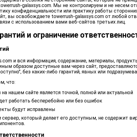
owerrush-galaxsys.com. Мы не контролируем и не несем о
тику конфиденциальности или практику работы сторонних
йт, вы освобождаете towerrush-galaxsys.com от любой от
язи с использованием вами веб-сайтов третьих лиц.
арантий и ограничение ответственнос
тий
ys.com и вся информация, содержание, материалы, продукты
иным образом доступные вам через сайт, предоставляютс
 доступно", без каких-либо гарантий, явных или подразумев
м, что:
на нашем сайте является точной, полной или актуальной
дет работать бесперебойно или без ошибок
кты будут исправлены
и сервер, который делает его доступным, не содержит ви
мпонентов.
тветственности