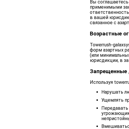
Вы соглашаетесь 
применимыми зак
ответственность 
в вашей юрисдик
связанное с азар
Возрастные о
Towerrush-galaxs
форм азартных ра
(или минимальный
юрисдикции, в за
Запрещенные 
Используя towerru
Нарушать л
Ущемлять пр
Передавать
угрожающим
непристойн
Вмешиваться