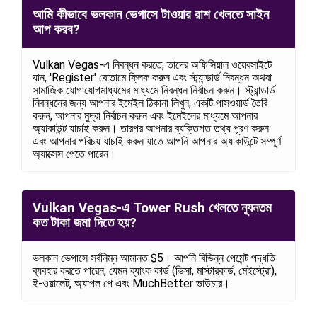
আমি কীভাবে ভলকান ভেগাসে টাওয়ার রাশ খেলতে সাইন
আপ করব?
Vulkan Vegas-এ নিবন্ধন করতে, তাদের অফিসিয়াল ওয়েবসাইটে
যান, 'Register' বোতামে ক্লিক করুন এবং স্ট্যান্ডার্ড নিবন্ধন অথবা
সামাজিক যোগাযোগমাধ্যমের মাধ্যমে নিবন্ধন নির্বাচন করুন। স্ট্যান্ডার্ড
নিবন্ধনের জন্য আপনার ইমেইল ঠিকানা লিখুন, একটি পাসওয়ার্ড তৈরি
করুন, আপনার মুদ্রা নির্বাচন করুন এবং ইমেইলের মাধ্যমে আপনার
অ্যাকাউন্ট যাচাই করুন। তারপর আপনার ব্যক্তিগত তথ্য পূরণ করুন
এবং আপনার পরিচয় যাচাই করুন যাতে আপনি আপনার অ্যাকাউন্টে সম্পূর্ণ
অ্যাক্সেস পেতে পারেন।
Vulkan Vegas-এ Tower Rush খেলতে ন্যূনতম
কত টাকা জমা দিতে হয়?
ভলকান ভেগাসে সর্বনিম্ন আমানত $5। আপনি বিভিন্ন পেমেন্ট পদ্ধতি
ব্যবহার করতে পারেন, যেমন ব্যাংক কার্ড (ভিসা, মাস্টারকার্ড, মেইস্ট্রো),
ই-ওয়ালেট, অ্যাপল পে এবং MuchBetter ভাউচার।