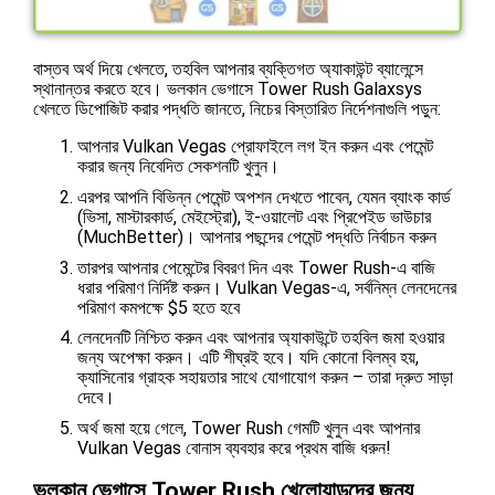
বাস্তব অর্থ দিয়ে খেলতে, তহবিল আপনার ব্যক্তিগত অ্যাকাউন্ট ব্যালেন্সে
স্থানান্তর করতে হবে। ভলকান ভেগাসে Tower Rush Galaxsys
খেলতে ডিপোজিট করার পদ্ধতি জানতে, নিচের বিস্তারিত নির্দেশনাগুলি পড়ুন:
আপনার Vulkan Vegas প্রোফাইলে লগ ইন করুন এবং পেমেন্ট
করার জন্য নিবেদিত সেকশনটি খুলুন।
এরপর আপনি বিভিন্ন পেমেন্ট অপশন দেখতে পাবেন, যেমন ব্যাংক কার্ড
(ভিসা, মাস্টারকার্ড, মেইস্ট্রো), ই-ওয়ালেট এবং প্রিপেইড ভাউচার
(MuchBetter)। আপনার পছন্দের পেমেন্ট পদ্ধতি নির্বাচন করুন
তারপর আপনার পেমেন্টের বিবরণ দিন এবং Tower Rush-এ বাজি
ধরার পরিমাণ নির্দিষ্ট করুন। Vulkan Vegas-এ, সর্বনিম্ন লেনদেনের
পরিমাণ কমপক্ষে $5 হতে হবে
লেনদেনটি নিশ্চিত করুন এবং আপনার অ্যাকাউন্টে তহবিল জমা হওয়ার
জন্য অপেক্ষা করুন। এটি শীঘ্রই হবে। যদি কোনো বিলম্ব হয়,
ক্যাসিনোর গ্রাহক সহায়তার সাথে যোগাযোগ করুন – তারা দ্রুত সাড়া
দেবে।
অর্থ জমা হয়ে গেলে, Tower Rush গেমটি খুলুন এবং আপনার
Vulkan Vegas বোনাস ব্যবহার করে প্রথম বাজি ধরুন!
ভলকান ভেগাসে Tower Rush খেলোয়াড়দের জন্য