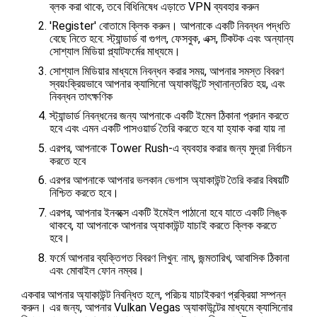
ব্লক করা থাকে, তবে বিধিনিষেধ এড়াতে VPN ব্যবহার করুন
'Register' বোতামে ক্লিক করুন। আপনাকে একটি নিবন্ধন পদ্ধতি
বেছে নিতে হবে: স্ট্যান্ডার্ড বা গুগল, ফেসবুক, এক্স, টিকটক এবং অন্যান্য
সোশ্যাল মিডিয়া প্ল্যাটফর্মের মাধ্যমে।
সোশ্যাল মিডিয়ার মাধ্যমে নিবন্ধন করার সময়, আপনার সমস্ত বিবরণ
স্বয়ংক্রিয়ভাবে আপনার ক্যাসিনো অ্যাকাউন্টে স্থানান্তরিত হয়, এবং
নিবন্ধন তাৎক্ষণিক
স্ট্যান্ডার্ড নিবন্ধনের জন্য আপনাকে একটি ইমেল ঠিকানা প্রদান করতে
হবে এবং এমন একটি পাসওয়ার্ড তৈরি করতে হবে যা হ্যাক করা যায় না
এরপর, আপনাকে Tower Rush-এ ব্যবহার করার জন্য মুদ্রা নির্বাচন
করতে হবে
এরপর আপনাকে আপনার ভলকান ভেগাস অ্যাকাউন্ট তৈরি করার বিষয়টি
নিশ্চিত করতে হবে।
এরপর, আপনার ইনবক্সে একটি ইমেইল পাঠানো হবে যাতে একটি লিঙ্ক
থাকবে, যা আপনাকে আপনার অ্যাকাউন্ট যাচাই করতে ক্লিক করতে
হবে।
ফর্মে আপনার ব্যক্তিগত বিবরণ লিখুন: নাম, জন্মতারিখ, আবাসিক ঠিকানা
এবং মোবাইল ফোন নম্বর।
একবার আপনার অ্যাকাউন্ট নিবন্ধিত হলে, পরিচয় যাচাইকরণ প্রক্রিয়া সম্পন্ন
করুন। এর জন্য, আপনার Vulkan Vegas অ্যাকাউন্টের মাধ্যমে ক্যাসিনোর