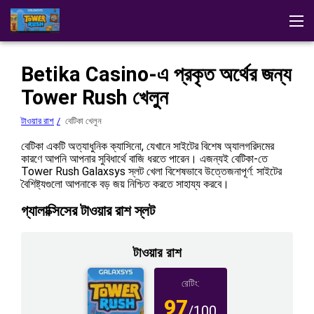
টাওয়ার রাশ
সমীক্ষা
কৌশলসমূহ
অ্যাপটি ডাউনলোড করুন
ডেমো
Betika Casino-এ প্রকৃত অর্থের জন্য
অন্যান্য গ্যালাক্সিস গেমস
ক্যাসিনোতে খেলুন
Tower Rush খেলুন
টাওয়ার রাশ
বেটিকা খেলুন
বেটিকা একটি অত্যাধুনিক ক্যাসিনো, যেখানে সাইটের বিশেষ অ্যালগরিদমের
কারণে আপনি আপনার সুবিধার্থে বাজি ধরতে পারেন। এজন্যই বেটিকা-তে
Tower Rush Galaxsys স্লট খেলা বিশেষভাবে উত্তেজনাপূর্ণ: সাইটের
বৈশিষ্ট্যগুলো আপনাকে বড় জয় নিশ্চিত করতে সাহায্য করবে।
গ্যালাক্সিসের টাওয়ার রাশ স্লট
টাওয়ার রাশ
রেটিং:
97
/100