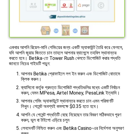
একবার আপনি রিয়েল-মানি গেমিংয়ের জন্য একটি অ্যাকাউন্ট তৈরি করে ফেললে,
যদি আপনি জুয়ায় জিততে চান তাহলে আপনার ব্যালেন্সে তহবিল স্থানান্তর
করতে হবে। Betika-তে Tower Rush খেলতে ডিপোজিট করার পদ্ধতি
জানতে নিচের গাইডটি পড়ুন:
আপনার Betika প্রোফাইলে লগ ইন করুন এবং ডিপোজিট বোতামে
ক্লিক করুন।
ক্যাসিনো কর্তৃক প্রদত্ত ডিপোজিট পদ্ধতিগুলির মধ্যে একটি নির্বাচন
করুন, যেমন MPesa, Airtel Money, PesaLink ইত্যাদি।
আপনার গেমিং অ্যাকাউন্টে স্থানান্তর করতে চান এমন পরিমাণটি
লিখুন। পেমেন্ট অবশ্যই কমপক্ষে $0.35 হতে হবে।
আপনি যে পেমেন্ট পদ্ধতিটি বেছে নিয়েছেন তার বিবরণ সঠিকভাবে পূরণ
করুন, ভুল বা টাইপো এড়িয়ে চলুন
লেনদেনটি নিশ্চিত করুন এবং Betika Casino-এর নির্দেশনা অনুসরণ
করুন