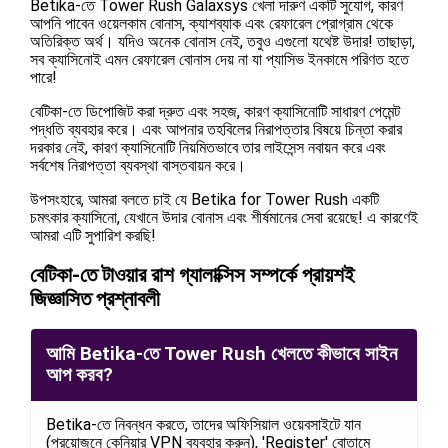
Betika-তে Tower Rush Galaxsys খেলা দারুণ একটি সুযোগ, কারণ
আপনি পাবেন ওয়েলকাম বোনাস, ক্যাশব্যাক এবং রেফারেল প্রোগ্রাম থেকে
অতিরিক্ত অর্থ। যদিও অনেক বোনাস নেই, তবুও এগুলো যথেষ্ট উদার! তাছাড়া,
সব ক্যাসিনোই এমন রেফারেল বোনাস দেয় না যা প্যাসিভ ইনকামে পরিণত হতে
পারে!
বেটিকা-তে ডিপোজিট করা দ্রুত এবং সহজ, কারণ ক্যাসিনোটি সাধারণ পেমেন্ট
পদ্ধতি ব্যবহার করে। এবং আপনার তহবিলের নিরাপত্তার বিষয়ে চিন্তা করার
দরকার নেই, কারণ ক্যাসিনোটি নিয়মিতভাবে তার লাইসেন্স নবায়ন করে এবং
সর্বশেষ নিরাপত্তা ব্যবস্থা বাস্তবায়ন করে।
উপসংহারে, আমরা বলতে চাই যে Betika for Tower Rush একটি
চমৎকার ক্যাসিনো, যেখানে উদার বোনাস এবং শীর্ষমানের সেবা রয়েছে! এ কারণেই
আমরা এটি সুপারিশ করছি!
বেটিকা-তে টাওয়ার রাশ গ্যালাক্সিস সম্পর্কে প্রায়শই
জিজ্ঞাসিত প্রশ্নাবলী
আমি Betika-তে Tower Rush খেলতে কীভাবে সাইন
আপ করব?
Betika-তে নিবন্ধন করতে, তাদের অফিসিয়াল ওয়েবসাইটে যান
(প্রয়োজনে কেনিয়ার VPN ব্যবহার করুন), 'Register' বোতামে