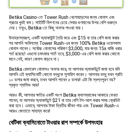
Betika Casino-তে Tower Rush খেলোয়াড়দের জন্য বোনাস এবং
প্রচার খুবই কম। সাইটটি বিপণনের চেয়ে সেবার গুণমানের উপর বেশি গুরুত্ব
দেয়। তবুও, Betika-তে কিছু অফার পাওয়া যায়।
উদাহরণস্বরূপ, একটি অ্যাকাউন্ট তৈরি করে এবং $15 বা তার বেশি জমা করার
পর আপনি অবিলম্বে Tower Rush-এর জন্য 100% Betika ওয়েলকাম
বোনাস পাবেন। সর্বোচ্চ বোনাসের পরিমাণ $3,000, যার জন্য 15x বাজি ধরার
শর্ত রয়েছে! এগুলো চমৎকার শর্ত! তবে, $3,000-এর বেশি জমা করার কোনো
মানে নেই, কারণ বোনাস বাড়বে না।
Betika রেফারেল বোনাসও অফার করে, যা আপনার অ্যাকাউন্টে জমা হবে যদি
আপনি এই ক্যাসিনোটি কোনো বন্ধুকে সুপারিশ করেন। আপনার বন্ধু যখন প্রতি
১০ ডলার জমা করবে, তখন আপনি পাবেন ৫ ডলার! এটা কি স্বপ্নপূরণ নয়?
প্রকৃত প্যাসিভ আয়!
আরও কী, আপনার ক্ষতির একটি অংশ Betika ক্যাশব্যাকের আকারে ফেরত
পাবেন, যা আপনার অ্যাকাউন্টে $21 বা তার বেশি টপ-আপ করার সময় ক্রেডিট
করা হবে। এভাবে, আপনার টাকা দ্বিতীয় জীবন পায় এবং Tower Rush-এ
আরও জেতাতে সাহায্য করে!
বেটিকা ক্যাসিনোতে টাওয়ার রাশ সম্পর্কে উপসংহার