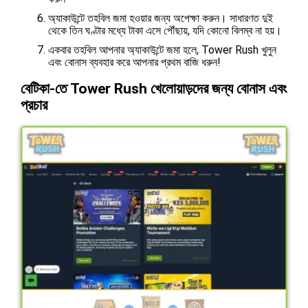
অ্যাকাউন্টে তহবিল জমা হওয়ার জন্য অপেক্ষা করুন। সাধারণত দুই
থেকে তিন ঘণ্টার মধ্যে টাকা এসে পৌঁছায়, যদি কোনো বিলম্ব না হয়।
একবার তহবিল আপনার অ্যাকাউন্টে জমা হলে, Tower Rush খুলুন
এবং বোনাস ব্যবহার করে আপনার প্রথম বাজি ধরুন!
বেটিকা-তে Tower Rush খেলোয়াড়দের জন্য বোনাস এবং
প্রচার