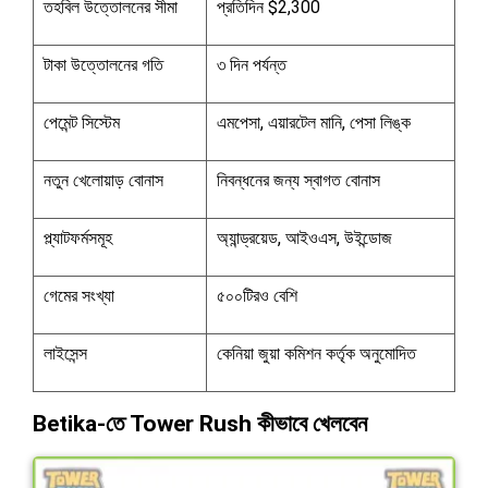
তহবিল উত্তোলনের সীমা
প্রতিদিন $2,300
টাকা উত্তোলনের গতি
৩ দিন পর্যন্ত
পেমেন্ট সিস্টেম
এমপেসা, এয়ারটেল মানি, পেসা লিঙ্ক
নতুন খেলোয়াড় বোনাস
নিবন্ধনের জন্য স্বাগত বোনাস
প্ল্যাটফর্মসমূহ
অ্যান্ড্রয়েড, আইওএস, উইন্ডোজ
গেমের সংখ্যা
৫০০টিরও বেশি
লাইসেন্স
কেনিয়া জুয়া কমিশন কর্তৃক অনুমোদিত
Betika-তে Tower Rush কীভাবে খেলবেন